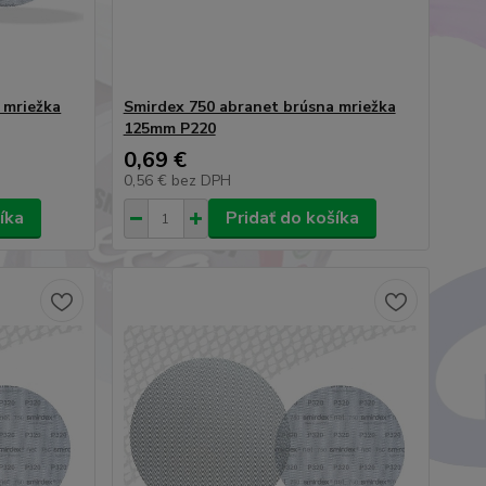
 mriežka
Smirdex 750 abranet brúsna mriežka
125mm P220
0,69 €
0,56 €
bez DPH
íka
Pridať do košíka