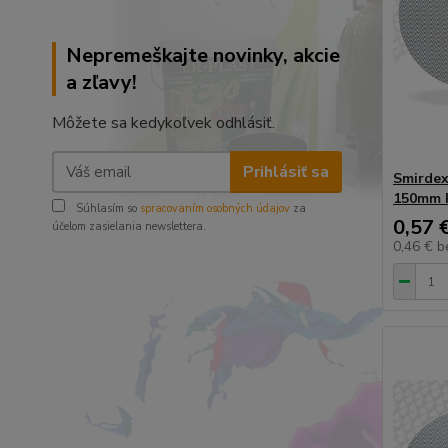
Nepremeškajte novinky, akcie
a zľavy!
Môžete sa kedykoľvek odhlásiť.
Prihlásiť sa
Smirdex
150mm 
Súhlasím so
spracovaním osobných údajov
za
0,57 
účelom zasielania newslettera.
0,46 €
b