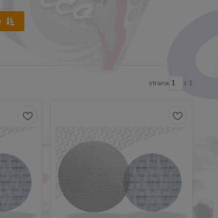
e
strana
z 1