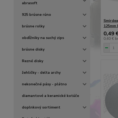
abrasoft
925 brúsne rúno
Smirdex
125mm 
brúsne rolky
0,49 
obdĺžniky na suchý zips
0,40 €
b
brúsne disky
Rezné disky
žehličky - delta archy
nekonečné pásy - plátno
diamantové a keramické kotúče
doplnkový sortiment