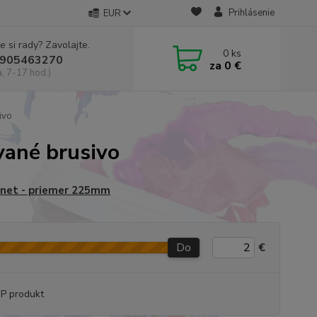
Prihlásenie
EUR
e si rady? Zavolajte.
0
ks
905463270
za
0 €
a, 7-17 hod.)
ivo
vané brusivo
net - priemer 225mm
Do
€
P produkt