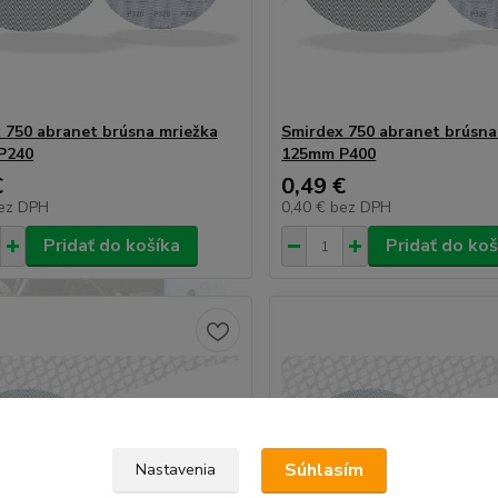
 750 abranet brúsna mriežka
Smirdex 750 abranet brúsna
P240
125mm P400
€
0,49 €
ez DPH
0,40 €
bez DPH
Pridať do košíka
Pridať do koš
Súhlasím
Nastavenia