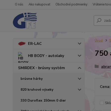
O nás
Ako nakupovať
Obchodné podmienky
Vrátenie tov
Úvod
S
ER-LAC
750 
HB BODY - autolaky
abra
SMIRDEX - brúsny systém
brúsne hárky
Cena:
820 kruhové výseky
330 Duroflex 150mm 0 dier
Skl