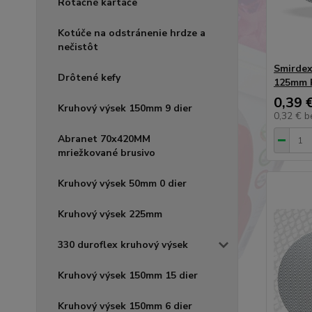
Rotačné kartáče
Kotúče na odstránenie hrdze a
nečistôt
Smirdex
Drôtené kefy
125mm 
0,39 
Kruhový výsek 150mm 9 dier
0,32 €
b
Abranet 70x420MM
mriežkované brusivo
Kruhový výsek 50mm 0 dier
Kruhový výsek 225mm
330 duroflex kruhový výsek
Kruhový výsek 150mm 15 dier
Kruhový výsek 150mm 6 dier