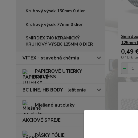
Kruhový výsek 150mm 0 dier
Kruhový výsek 77mm 0 dier
Smirdex
SMIRDEX 740 KERAMICKÝ
125mm 
KRUHOVÝ VÝSEK 125MM 8 DIER
0,49 
0,40 €
b
VITEX - stavebná chémia
PAPIEROVÉ UTIERKY
ENDLESS
BC LINE, HB BODY - leštenie
Miešané autolaky
AKCIOVÉ SPREJE
PÁSKY FÓLIE