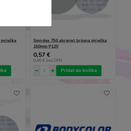
 mriežka
Smirdex 750 abranet brúsna mriežka
150mm P120
0,57 €
0,46 €
bez DPH
íka
Pridať do košíka