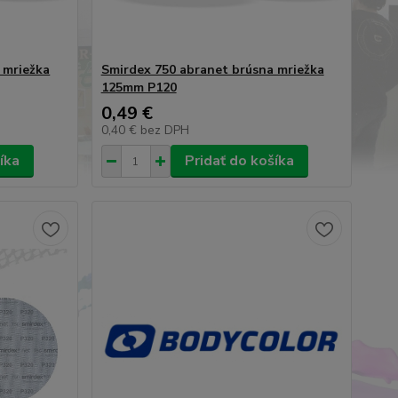
 mriežka
Smirdex 750 abranet brúsna mriežka
125mm P120
0,49 €
0,40 €
bez DPH
íka
Pridať do košíka