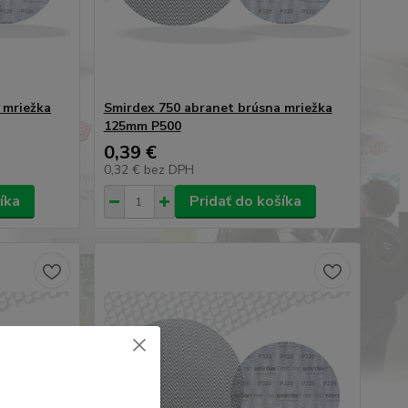
 mriežka
Smirdex 750 abranet brúsna mriežka
125mm P500
0,39 €
0,32 €
bez DPH
íka
Pridať do košíka