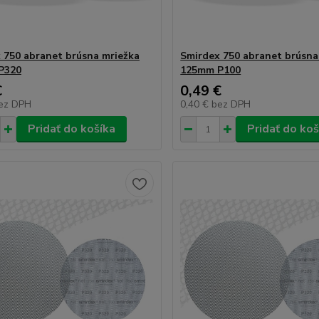
 750 abranet brúsna mriežka
Smirdex 750 abranet brúsna
P320
125mm P100
€
0,49 €
ez DPH
0,40 €
bez DPH
Pridať do košíka
Pridať do koš