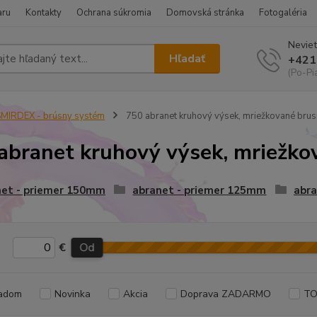
aru
Kontakty
Ochrana súkromia
Domovská stránka
Fotogaléria
Neviet
Hľadať
+421
(Po-Pi
MIRDEX - brúsny systém
750 abranet kruhový výsek, mriežkované brus
abranet kruhový výsek, mriežko
net - priemer 150mm
abranet - priemer 125mm
abra
€
Od
adom
Novinka
Akcia
Doprava ZADARMO
TO