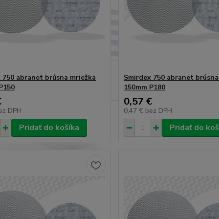
 750 abranet brúsna mriežka
Smirdex 750 abranet brúsna
P150
150mm P180
€
0,57 €
ez DPH
0,47 €
bez DPH
Pridať do košíka
Pridať do koš