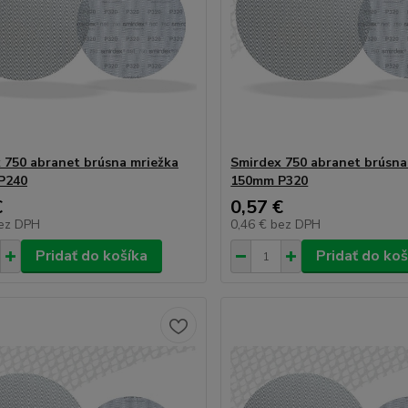
 750 abranet brúsna mriežka
Smirdex 750 abranet brúsna
P240
150mm P320
€
0,57 €
ez DPH
0,46 €
bez DPH
Pridať do košíka
Pridať do koš