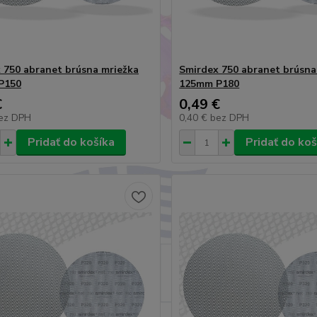
 750 abranet brúsna mriežka
Smirdex 750 abranet brúsna
P150
125mm P180
€
0,49 €
ez DPH
0,40 €
bez DPH
Pridať do košíka
Pridať do koš