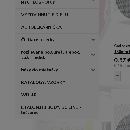
RÝCHLOSPOJKY
VYZDVIHNUTIE DIELU
AUTOLEKÁRNIČKA
Čistiace utierky
Smirdex
150mm 
rozlievané polyuret. a epox.
tuž., riedid.
0,57 
0,46 €
b
bázy do miešačky
KATALÓGY, VZORKY
WD-40
ETALON,HB BODY, BC LINE -
leštenie