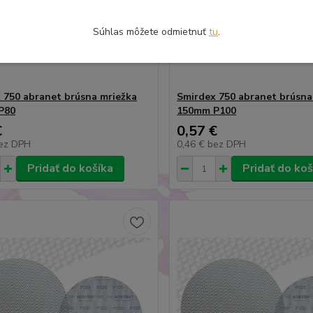
Súhlas môžete odmietnuť
tu
.
 750 abranet brúsna mriežka
Smirdex 750 abranet brúsna
P80
150mm P100
€
0,57 €
ez DPH
0,46 €
bez DPH
Pridať do košíka
Pridať do koš