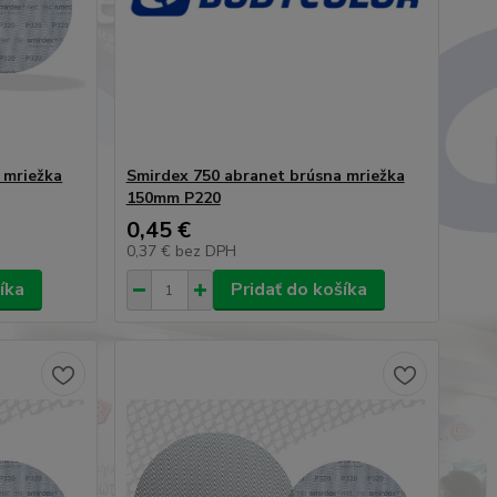
 mriežka
Smirdex 750 abranet brúsna mriežka
150mm P220
0,45 €
0,37 €
bez DPH
íka
Pridať do košíka