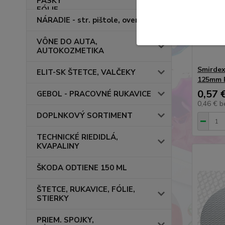
NÁRADIE - str. pištole, overaly
VÔNE DO AUTA,
AUTOKOZMETIKA
Smirdex
ELIT-SK ŠTETCE, VALČEKY
125mm 
0,57 
GEBOL - PRACOVNÉ RUKAVICE
0,46 €
b
DOPLNKOVÝ SORTIMENT
TECHNICKÉ RIEDIDLÁ,
KVAPALINY
ŠKODA ODTIENE 150 ML
ŠTETCE, RUKAVICE, FÓLIE,
STIERKY
PRIEM. SPOJKY,