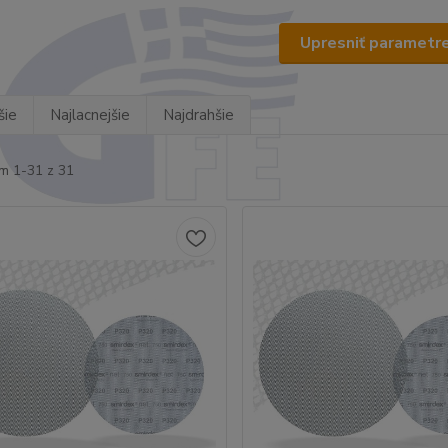
Upresniť parametr
šie
Najlacnejšie
Najdrahšie
m 1-31 z 31