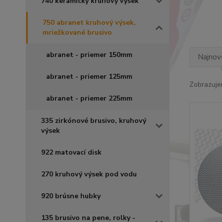
740 keramický kruhový výsek
750 abranet kruhový výsek,
mriežkované brusivo
abranet - priemer 150mm
Najnov
abranet - priemer 125mm
Zobrazuje
abranet - priemer 225mm
335 zirkónové brusivo, kruhový
výsek
922 matovací disk
270 kruhový výsek pod vodu
920 brúsne hubky
135 brusivo na pene, rolky -