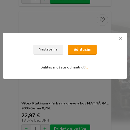
Súhlasím
Nastavenia
Súhlas môžete odmietnuť
tu
.
Vitex Platinum - farba na drevo a kov MATNÁ RAL
9005 čierna 0,75L
22,97 €
18,67 €
bez DPH
Pridať do košíka