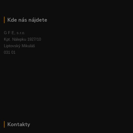
Kde nás nájdete
G F E, s.r.o.
Kpt. Nálepku 1927/10
Liptovský Mikuláš
031 01
Kontakty