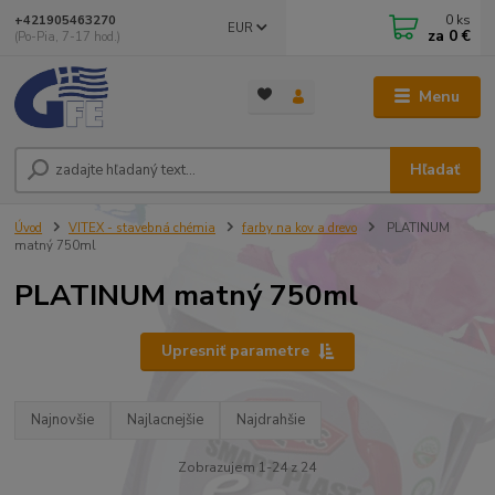
0
ks
+421905463270
EUR
za
0 €
(Po-Pia, 7-17 hod.)
Menu
Hľadať
Úvod
VITEX - stavebná chémia
farby na kov a drevo
PLATINUM
matný 750ml
PLATINUM matný 750ml
Upresniť parametre
Najnovšie
Najlacnejšie
Najdrahšie
Zobrazujem 1-24 z 24