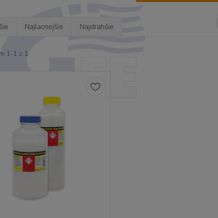
šie
Najlacnejšie
Najdrahšie
m 1-1 z 1