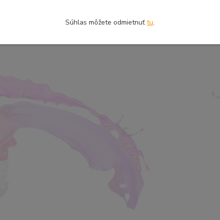
Súhlas môžete odmietnuť
tu
.