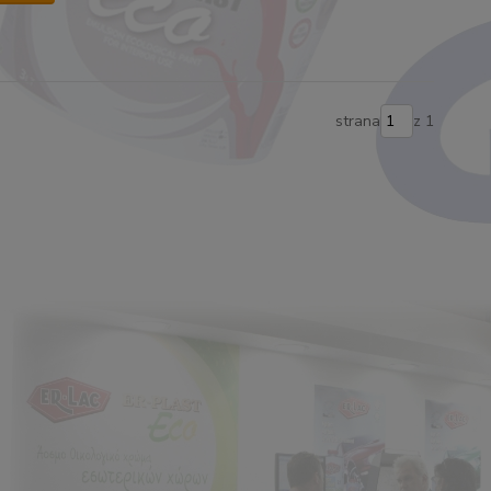
strana
z 1