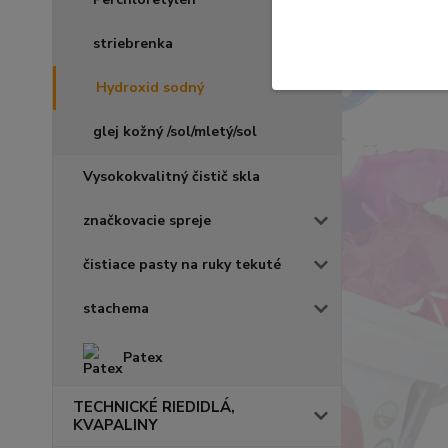
striebrenka
Hydroxid sodný
glej kožný /sol/mletý/sol
Vysokokvalitný čistič skla
značkovacie spreje
čistiace pasty na ruky tekuté
stachema
Patex
TECHNICKÉ RIEDIDLÁ,
KVAPALINY