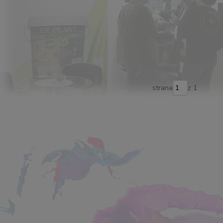
strana
z 1