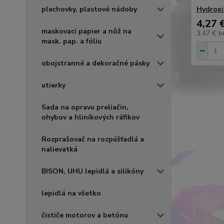
plechovky, plastové nádoby
Hydroxi
4,27 
maskovací papier a nôž na
3,47 €
b
mask. pap. a fóliu
obojstranné a dekoračné pásky
utierky
Sada na opravu preliačin,
ohybov a hliníkových ráfikov
Rozprašovač na rozpúšťadlá a
nalievatká
BISON, UHU lepidlá a silikóny
lepidlá na všetko
čističe motorov a betónu