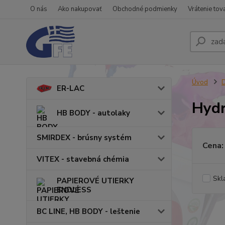
O nás
Ako nakupovať
Obchodné podmienky
Vrátenie tov
Úvod
ER-LAC
Hydr
HB BODY - autolaky
SMIRDEX - brúsny systém
Cena:
VITEX - stavebná chémia
Skl
PAPIEROVÉ UTIERKY
ENDLESS
BC LINE, HB BODY - leštenie