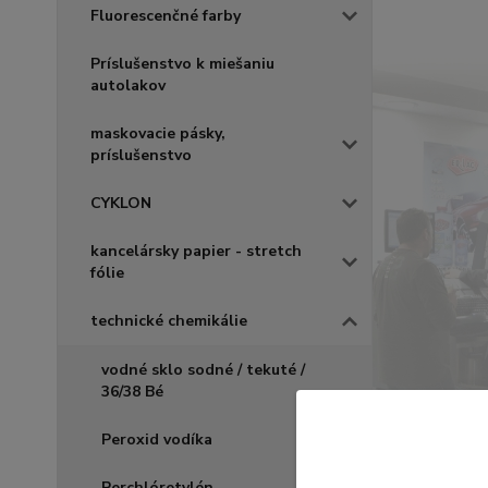
Fluorescenčné farby
Príslušenstvo k miešaniu
autolakov
maskovacie pásky,
príslušenstvo
CYKLON
kancelársky papier - stretch
fólie
technické chemikálie
vodné sklo sodné / tekuté /
36/38 Bé
Peroxid vodíka
Perchlóretylén