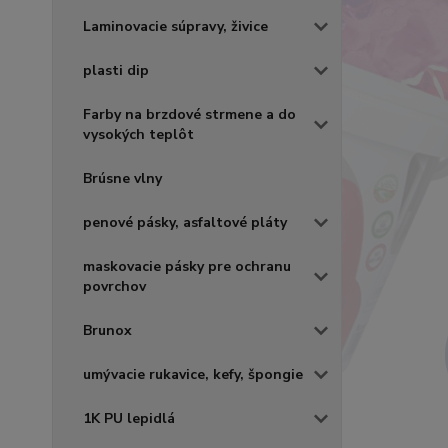
Laminovacie súpravy, živice
plasti dip
Farby na brzdové strmene a do
vysokých teplôt
Brúsne vlny
penové pásky, asfaltové pláty
maskovacie pásky pre ochranu
povrchov
Brunox
umývacie rukavice, kefy, špongie
1K PU lepidlá