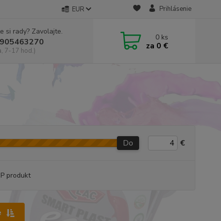
Prihlásenie
EUR
e si rady? Zavolajte.
0
ks
905463270
za
0 €
a, 7-17 hod.)
Do
€
P produkt
e