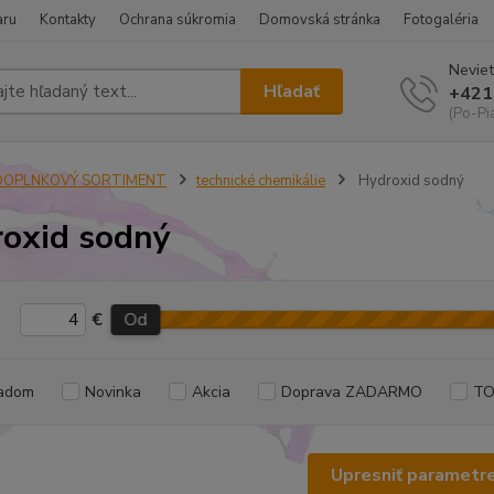
aru
Kontakty
Ochrana súkromia
Domovská stránka
Fotogaléria
Neviet
Hľadať
+421
(Po-Pi
DOPLNKOVÝ SORTIMENT
technické chemikálie
Hydroxid sodný
oxid sodný
€
Od
adom
Novinka
Akcia
Doprava ZADARMO
TO
Upresniť parametr