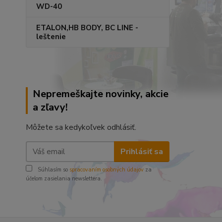
WD-40
ETALON,HB BODY, BC LINE -
leštenie
Nepremeškajte novinky, akcie
a zľavy!
Môžete sa kedykoľvek odhlásiť.
Prihlásiť sa
Súhlasím so
spracovaním osobných údajov
za
účelom zasielania newslettera.