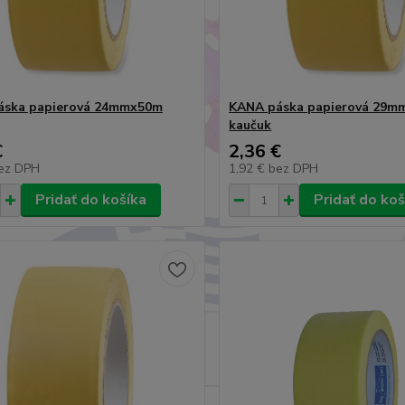
áska papierová 24mmx50m
KANA páska papierová 29m
kaučuk
€
2,36 €
ez DPH
1,92 €
bez DPH
Pridať do košíka
Pridať do koš