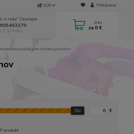
Prihlásenie
EUR
e si rady? Zavolajte.
0
ks
905463270
za
0 €
a, 7-17 hod.)
maskovacie pásky pre ochranu povrchov
hov
Do
€
P produkt