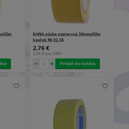
mx50m
KANA páska papierová 36mmx50m
kaučuk 96 01 36
2,76 €
2,24 €
bez DPH
íka
Pridať do košíka