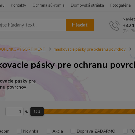
aru
Kontakty
Ochrana súkromia
Domovská stránka
Fotogaléria
Neviet
Hľadať
+421
(Po-Pi
DOPLNKOVÝ SORTIMENT
maskovacie pásky pre ochranu povrchov
ovacie pásky pre ochranu povrc
vacie pásky pre
nu povrchov
€
Od
adom
Novinka
Akcia
Doprava ZADARMO
TO