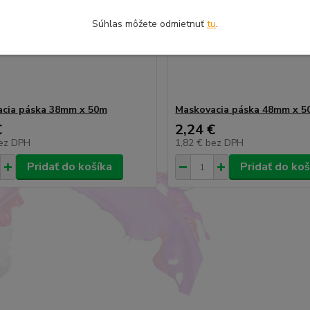
Súhlas môžete odmietnuť
tu
.
cia páska 38mm x 50m
Maskovacia páska 48mm x 5
€
2,24 €
ez DPH
1,82 €
bez DPH
Pridať do košíka
Pridať do koš