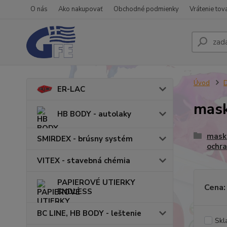
O nás
Ako nakupovať
Obchodné podmienky
Vrátenie tov
Úvod
ER-LAC
mask
HB BODY - autolaky
masko
SMIRDEX - brúsny systém
ochra
VITEX - stavebná chémia
PAPIEROVÉ UTIERKY
Cena:
ENDLESS
BC LINE, HB BODY - leštenie
Skl