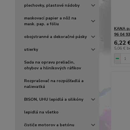
plechovky, plastové nádoby
maskovací papier a nôž na
mask. pap. a fóliu
KANA pá
96 04 9
obojstranné a dekoračné pásky
6,22 
5,06 €
b
utierky
Sada na opravu preliačin,
ohybov a hliníkových ráfikov
Rozprašovač na rozpúšťadlá a
nalievatká
BISON, UHU lepidlá a silikóny
lepidlá na všetko
čističe motorov a betónu