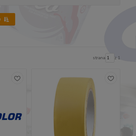
e
strana
z 1