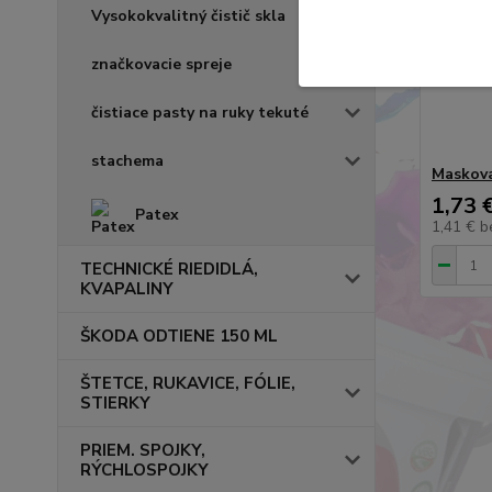
Vysokokvalitný čistič skla
značkovacie spreje
čistiace pasty na ruky tekuté
stachema
Maskova
1,73 
Patex
1,41 €
b
TECHNICKÉ RIEDIDLÁ,
KVAPALINY
ŠKODA ODTIENE 150 ML
ŠTETCE, RUKAVICE, FÓLIE,
STIERKY
PRIEM. SPOJKY,
RÝCHLOSPOJKY