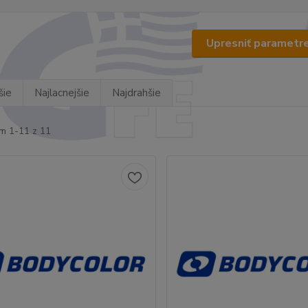
Upresniť parametr
šie
Najlacnejšie
Najdrahšie
m 1-11 z 11