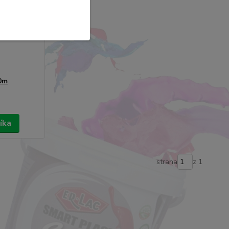
0m
íka
strana
z 1