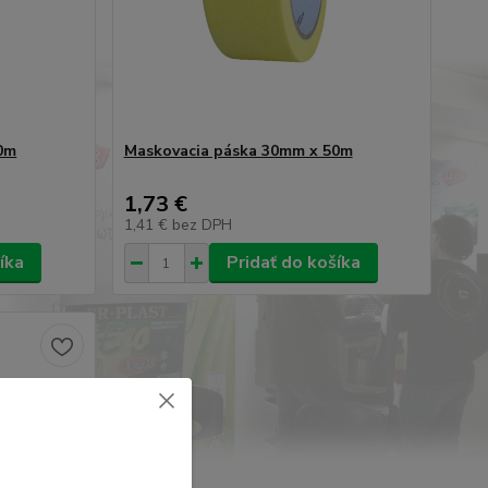
0m
Maskovacia páska 30mm x 50m
1,73 €
1,41 €
bez DPH
íka
Pridať do košíka