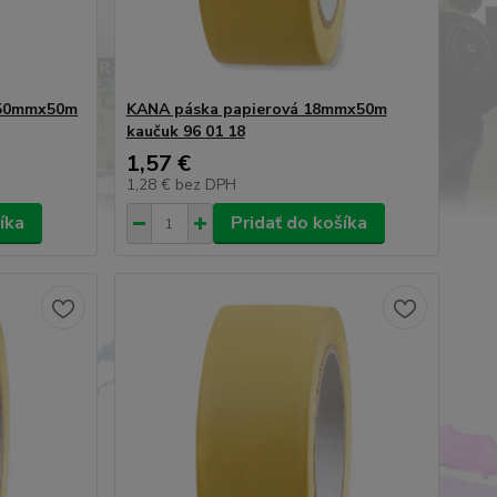
á 50mmx50m
KANA páska papierová 18mmx50m
kaučuk 96 01 18
1,57 €
1,28 €
bez DPH
íka
Pridať do košíka