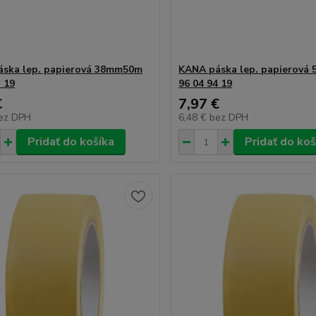
ska lep. papierová 38mm50m
KANA páska lep. papierov
3 19
96 04 94 19
€
7,97 €
ez DPH
6,48 €
bez DPH
Pridať do košíka
Pridať do koš