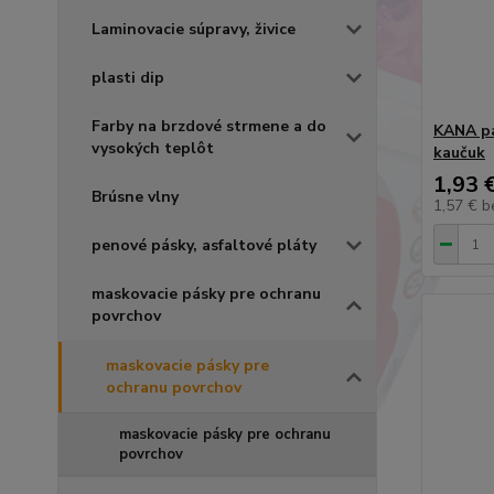
Laminovacie súpravy, živice
plasti dip
Farby na brzdové strmene a do
KANA p
vysokých teplôt
kaučuk
1,93 
Brúsne vlny
1,57 €
b
penové pásky, asfaltové pláty
maskovacie pásky pre ochranu
povrchov
maskovacie pásky pre
ochranu povrchov
maskovacie pásky pre ochranu
povrchov