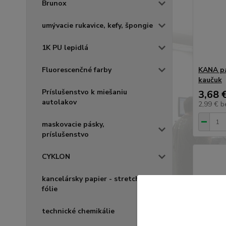
Brunox
umývacie rukavice, kefy, špongie
1K PU lepidlá
Fluorescenčné farby
KANA p
kaučuk
Príslušenstvo k miešaniu
3,68 
autolakov
2,99 €
b
maskovacie pásky,
príslušenstvo
CYKLON
kancelársky papier - stretch
fólie
technické chemikálie