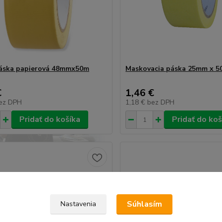
áska papierová 48mmx50m
Maskovacia páska 25mm x 5
€
1,46 €
ez DPH
1,18 €
bez DPH
Pridať do košíka
Pridať do koš
Súhlasím
Nastavenia