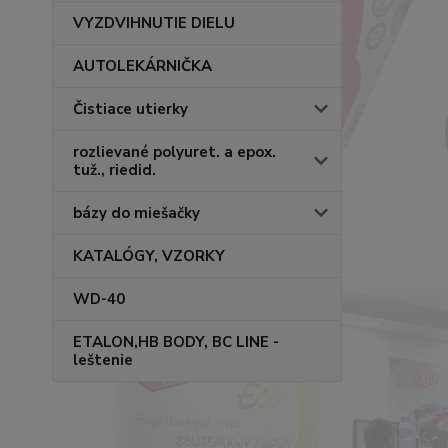
VYZDVIHNUTIE DIELU
AUTOLEKÁRNIČKA
Čistiace utierky
rozlievané polyuret. a epox.
tuž., riedid.
bázy do miešačky
KATALÓGY, VZORKY
WD-40
ETALON,HB BODY, BC LINE -
leštenie