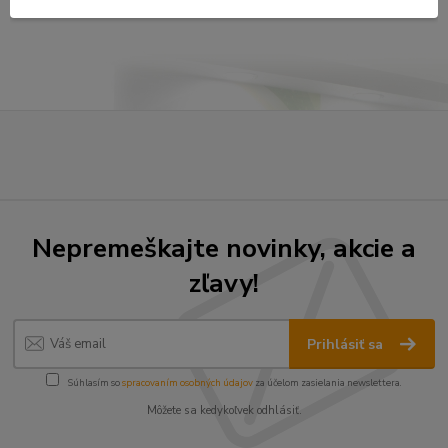
strana
z 1
Nepremeškajte novinky, akcie a
zľavy!
Prihlásiť sa
Súhlasím so
spracovaním osobných údajov
za účelom zasielania newslettera.
Môžete sa kedykoľvek odhlásiť.