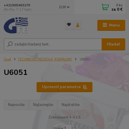
0
ks
+421905463270
EUR
za
0 €
(Po-Pia, 7-17 hod.)
Menu
Hľadať
Úvod
TECHNICKÉ RIEDIDLÁ, KVAPALINY
U6051
U6051
Upresniť parametre
Najnovšie
Najlacnejšie
Najdrahšie
Zobrazujem 1-3 z 3
strana
z 1