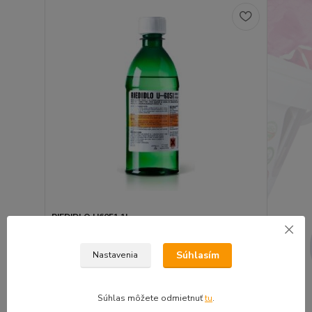
RIEDIDLO U6051 1L
6,36 €
5,17 €
bez DPH
Súhlasím
Nastavenia
Pridať do košíka
Súhlas môžete odmietnuť
tu
.