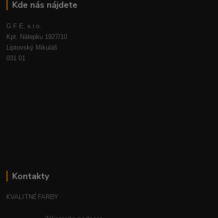
Kde nás nájdete
G F E, s.r.o.
Kpt. Nálepku 1927/10
Liptovský Mikuláš
031 01
Kontakty
KVALITNÉ FARBY