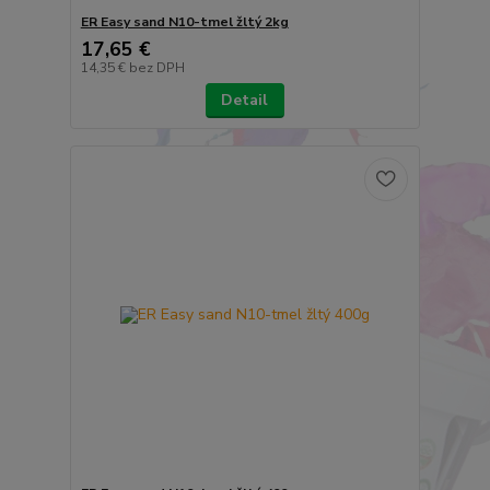
ER Easy sand N10-tmel žltý 2kg
17,65 €
14,35 €
bez DPH
Detail