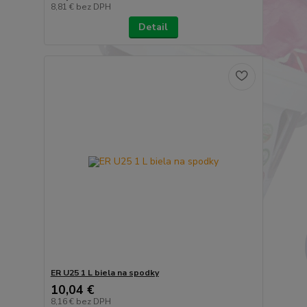
8,81 €
bez DPH
Detail
ER U25 1 L biela na spodky
10,04 €
8,16 €
bez DPH