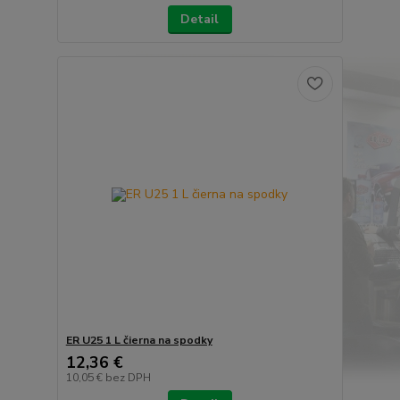
Detail
ER U25 1 L čierna na spodky
12,36 €
10,05 €
bez DPH