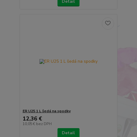
Detail
ER U25 1 L šedá na spodky
12,36 €
10,05 €
bez DPH
Detail