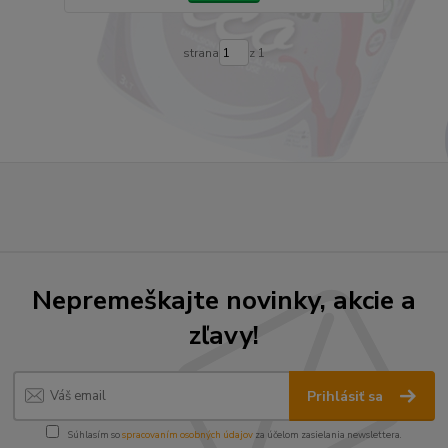
strana
z 1
Nepremeškajte novinky, akcie a
zľavy!
Prihlásiť sa
Súhlasím so
spracovaním osobných údajov
za účelom zasielania newslettera.