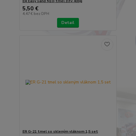
ER Easy sand N10-tmel žltý 400g
5,50 €
4,47 €
bez DPH
Detail
ER G-21 tmel so skleným vláknom 1,5 set