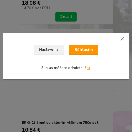
18,08 €
14,70 €
bez DPH
Detail
Súhlasím
Nastavenia
Súhlas môžete odmietnuť
tu
.
ER G-21 tmel so skleným vláknom 750g set
10,84 €