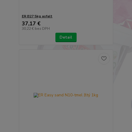
ER B27 5kg asfalt
37,17 €
30,22 €
bez DPH
Detail