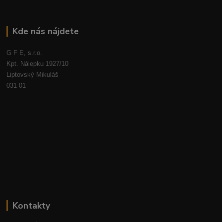
Kde nás nájdete
G F E, s.r.o.
Kpt. Nálepku 1927/10
Liptovský Mikuláš
031 01
Kontakty