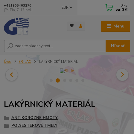
0
ks
+421905463270
EUR
za
0 €
(Po-Pia, 7-17 hod.)
Menu
Hľadať
Úvod
ER-LAC
LAKÝRNICKÝ MATERIÁL
LAKÝRNICKÝ MATERIÁL
ANTIKORÓZNE HMOTY
POLYESTEROVÉ TMELY