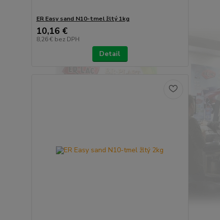
ER Easy sand N10-tmel žltý 1kg
10,16 €
8,26 €
bez DPH
Detail