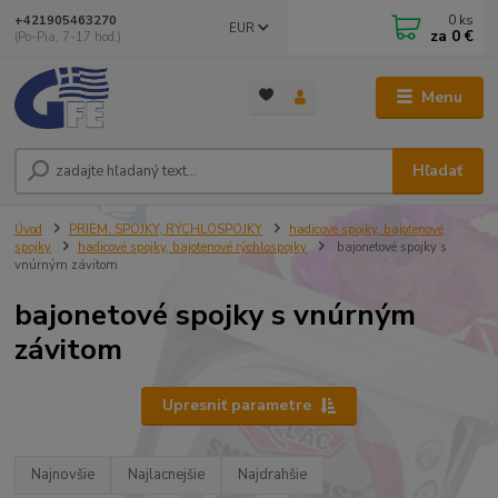
0
ks
+421905463270
EUR
za
0 €
(Po-Pia, 7-17 hod.)
Menu
Hľadať
Úvod
PRIEM. SPOJKY, RÝCHLOSPOJKY
hadicové spojky, bajotenové
spojky
hadicové spojky, bajotenové rýchlospojky
bajonetové spojky s
vnúrným závitom
bajonetové spojky s vnúrným
závitom
Upresniť parametre
Najnovšie
Najlacnejšie
Najdrahšie