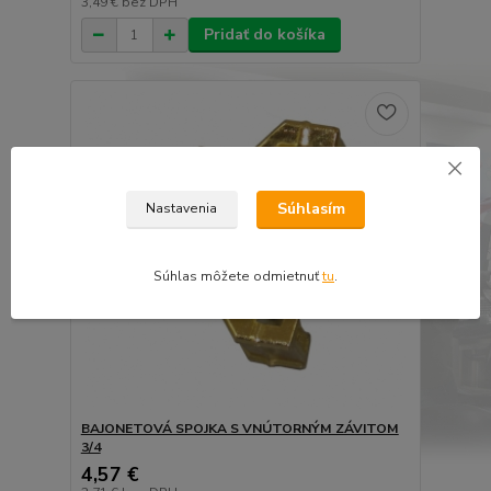
3,49 €
bez DPH
Pridať do košíka
Súhlasím
Nastavenia
Súhlas môžete odmietnuť
tu
.
BAJONETOVÁ SPOJKA S VNÚTORNÝM ZÁVITOM
3/4
4,57 €