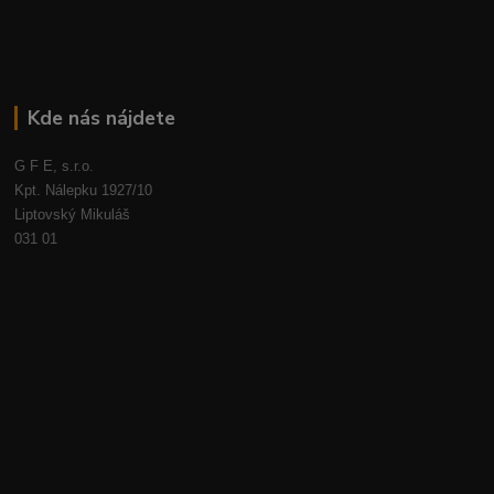
Kde nás nájdete
G F E, s.r.o.
Kpt. Nálepku 1927/10
Liptovský Mikuláš
031 01