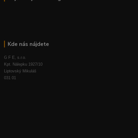
Kde nás nájdete
G F E, s.r.o.
Kpt. Nálepku 1927/10
Liptovský Mikuláš
031 01