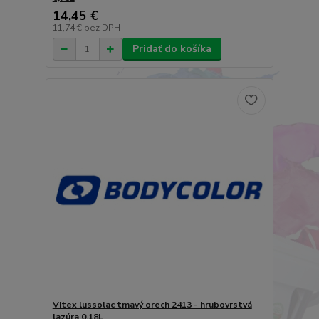
14,45 €
11,74 €
bez DPH
Pridať do košíka
Vitex lussolac tmavý orech 2413 - hrubovrstvá
lazúra 0,18L