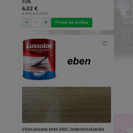
0,18L
6,02 €
4,90 €
bez DPH
Pridať do košíka
Vitex lussolac eben 2410 - hrubovrstvá lazúra