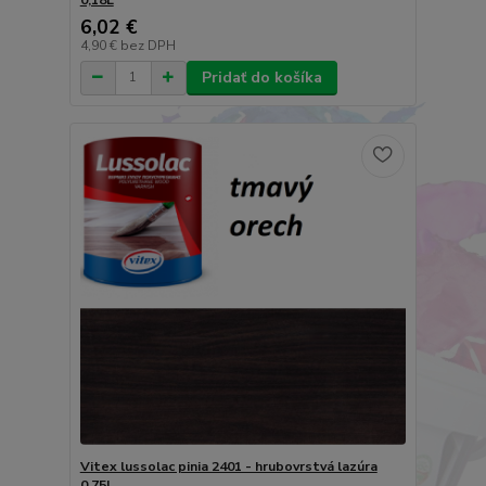
6,02 €
4,90 €
bez DPH
Pridať do košíka
Vitex lussolac pinia 2401 - hrubovrstvá lazúra
0,75L