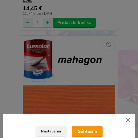
0,75L
14,45 €
11,74 €
bez DPH
Pridať do košíka
Súhlasím
Nastavenia
Vitex lussolac mahagon 2405 - hrubovrstvá