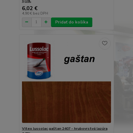
0,18L
6,02 €
4,90 €
bez DPH
Pridať do košíka
Vitex lussolac gaštan 2407 - hrubovrstvá lazúra