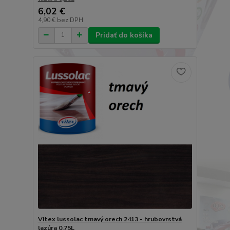
6,02 €
4,90 €
bez DPH
Pridať do košíka
Vitex lussolac tmavý orech 2413 - hrubovrstvá
lazúra 0,75L