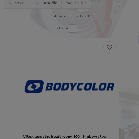
Najnovšie
Najlacnejšie
Najdrahšie
Zobrazujem 1-28 z 28
strana
z 1
Vitex lussolac bezfarebný 400 - hrubovrstvá