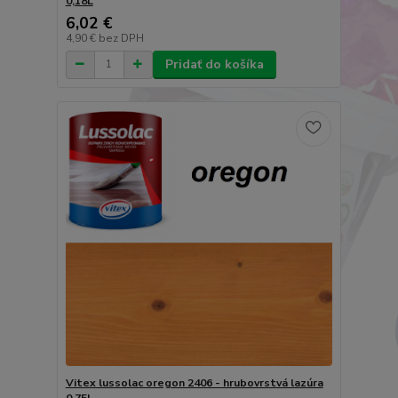
0,18L
6,02 €
4,90 €
bez DPH
Pridať do košíka
Vitex lussolac oregon 2406 - hrubovrstvá lazúra