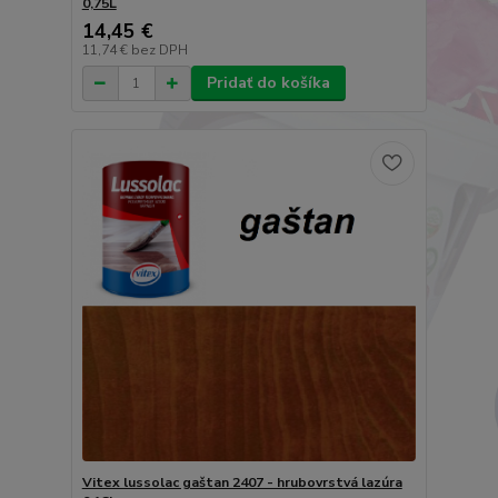
0,75L
14,45 €
11,74 €
bez DPH
Pridať do košíka
Vitex lussolac gaštan 2407 - hrubovrstvá lazúra