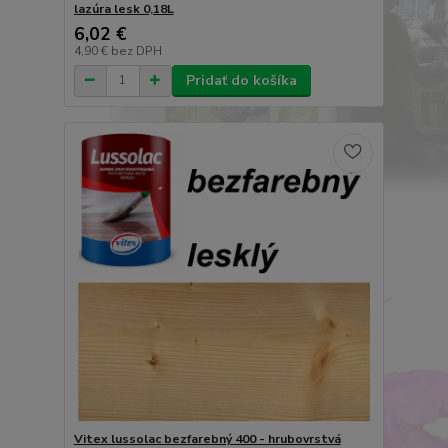
lazúra lesk 0,18L
6,02 €
4,90 €
bez DPH
Pridať do košíka
Vitex lussolac bezfarebný 400 - hrubovrstvá