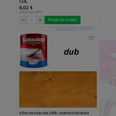
0,18L
6,02 €
4,90 €
bez DPH
Pridať do košíka
Vitex lussolac dub 2408 - hrubovrstvá lazúra