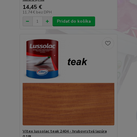
14,45 €
11,74 €
bez DPH
Pridať do košíka
Vitex lussolac teak 2404 - hrubovrstvá lazúra
0,18L