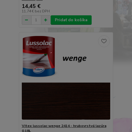
14,45 €
11,74 €
bez DPH
Pridať do košíka
Vitex lussolac wenge 2414 - hrubovrstvá lazúra
0,18L