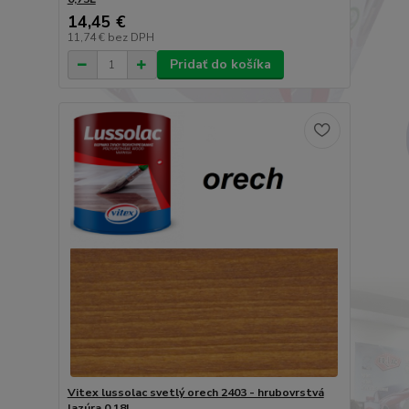
14,45 €
11,74 €
bez DPH
Pridať do košíka
Vitex lussolac svetlý orech 2403 - hrubovrstvá
lazúra 0,18L