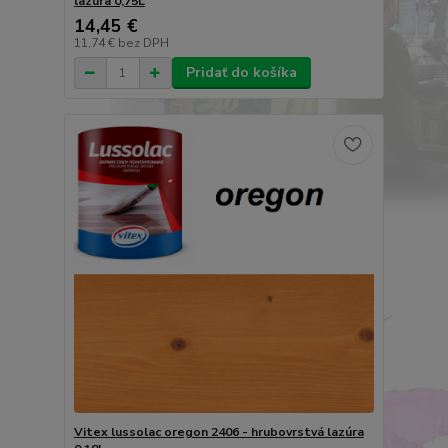
lazúra 0,75L
14,45 €
11,74 €
bez DPH
Pridať do košíka
Vitex lussolac oregon 2406 - hrubovrstvá lazúra