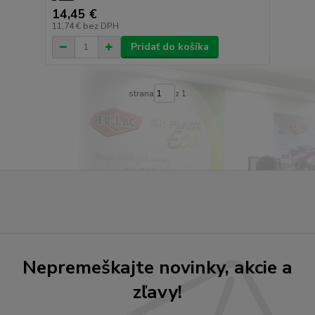
14,45 €
11,74 €
bez DPH
Pridať do košíka
strana
z 1
Nepremeškajte novinky, akcie a
zľavy!