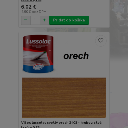
6,02 €
4,90 €
bez DPH
Pridať do košíka
Vitex lussolac svetlý orech 2403 - hrubovrstvá
lazúra 0,75L