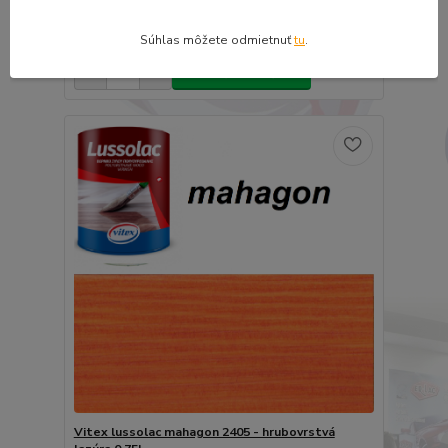
lazúra 0,18L
6,02 €
Súhlas môžete odmietnuť
tu
.
4,90 €
bez DPH
Pridať do košíka
Vitex lussolac mahagon 2405 - hrubovrstvá