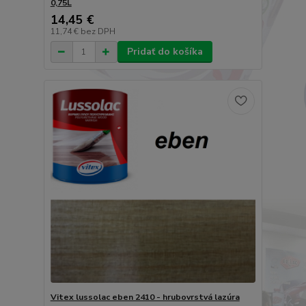
0,75L
14,45 €
11,74 €
bez DPH
Pridať do košíka
Vitex lussolac eben 2410 - hrubovrstvá lazúra