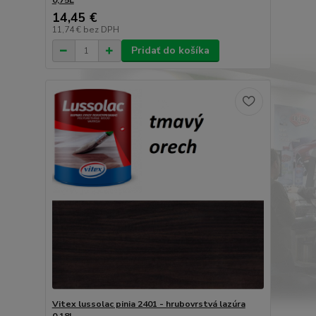
0,75L
14,45 €
11,74 €
bez DPH
Pridať do košíka
Vitex lussolac pinia 2401 - hrubovrstvá lazúra
0,18L