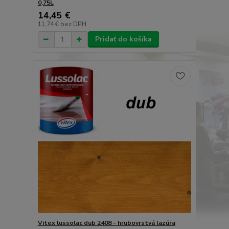
0,75L
14,45 €
11,74 €
bez DPH
Pridať do košíka
Vitex lussolac dub 2408 - hrubovrstvá lazúra