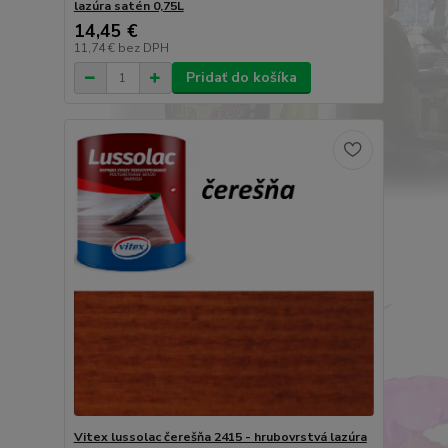
lazúra satén 0,75L
14,45 €
11,74 €
bez DPH
Pridať do košíka
Vitex lussolac čerešňa 2415 - hrubovrstvá lazúra