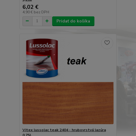
6,02 €
4,90 €
bez DPH
Pridať do košíka
Vitex lussolac teak 2404 - hrubovrstvá lazúra
0,75L