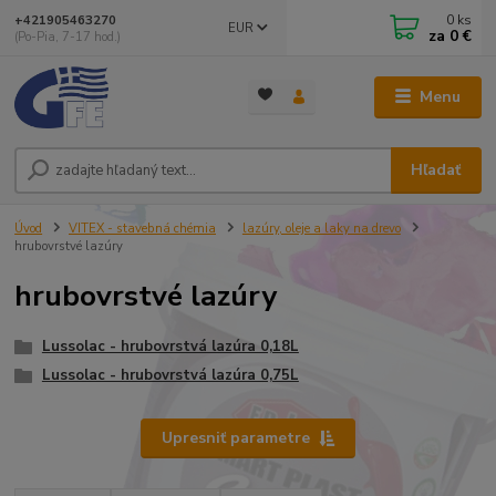
0
ks
+421905463270
EUR
za
0 €
(Po-Pia, 7-17 hod.)
Menu
Hľadať
Úvod
VITEX - stavebná chémia
lazúry, oleje a laky na drevo
hrubovrstvé lazúry
hrubovrstvé lazúry
Lussolac - hrubovrstvá lazúra 0,18L
Lussolac - hrubovrstvá lazúra 0,75L
Upresniť parametre