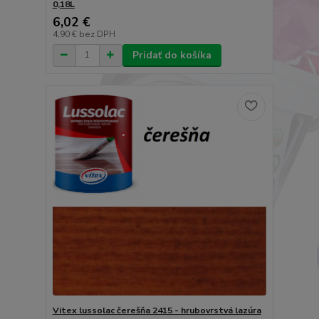
0,18L
6,02 €
4,90 €
bez DPH
Pridať do košíka
Vitex lussolac čerešňa 2415 - hrubovrstvá lazúra