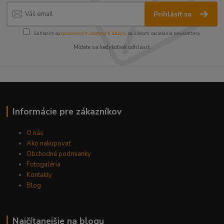
Prihlásiť sa
Súhlasím so
spracovaním osobných údajov
za účelom zasielania newslettera.
Môžete sa kedykoľvek odhlásiť.
Informácie pre zákazníkov
O nás
Ako nakupovať
Obchodné podmienky
Fotogaléria
Kontakty
Blog
Najčítanejšie na blogu