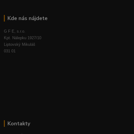
Kde nás nájdete
G F E, s.r.o.
Kpt. Nálepku 1927/10
Liptovský Mikuláš
031 01
Kontakty