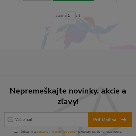
strana
z 1
Nepremeškajte novinky, akcie a
zľavy!
Prihlásiť sa
Súhlasím so
spracovaním osobných údajov
za účelom zasielania newslettera.