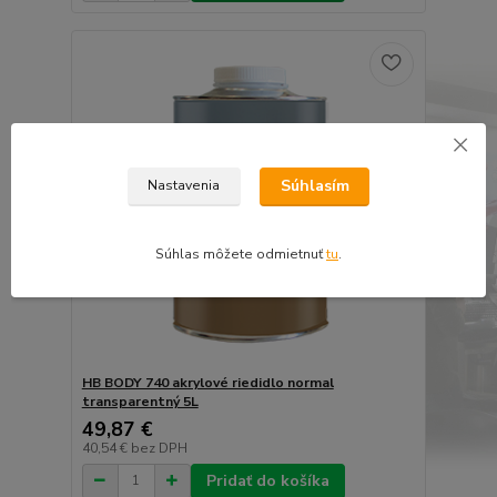
Súhlasím
Nastavenia
Súhlas môžete odmietnuť
tu
.
HB BODY 740 akrylové riedidlo normal
transparentný 5L
49,87 €
40,54 €
bez DPH
Pridať do košíka