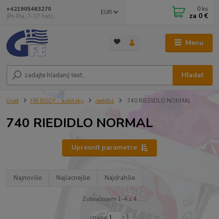
0
ks
+421905463270
EUR
za
0 €
(Po-Pia, 7-17 hod.)
Menu
Hľadať
Úvod
HB BODY - autolaky
riedidlá
740 RIEDIDLO NORMAL
740 RIEDIDLO NORMAL
Upresniť parametre
Najnovšie
Najlacnejšie
Najdrahšie
Zobrazujem 1-4 z 4
strana
z 1