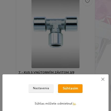
T - KUS S VNÚTORNÝM ZÁVITOM 3/8
5,77 €
4,69 €
bez DPH
Súhlasím
Nastavenia
Pridať do košíka
Súhlas môžete odmietnuť
tu
.
strana
z 1