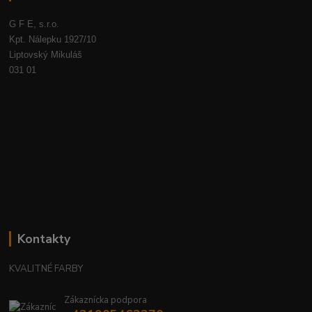
G F E, s.r.o.
Kpt. Nálepku 1927/10
Liptovský Mikuláš
031 01
Kontakty
KVALITNÉ FARBY
Zákaznícka podpora