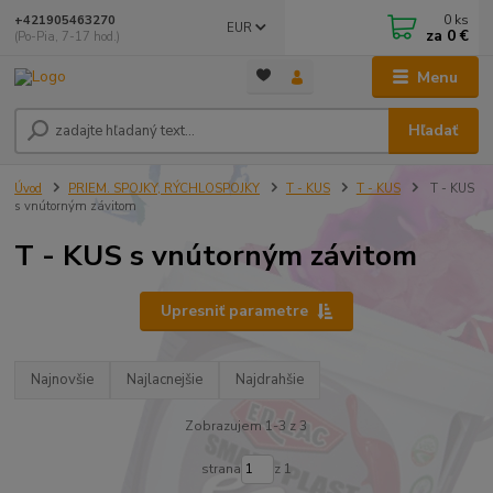
0
ks
+421905463270
EUR
za
0 €
(Po-Pia, 7-17 hod.)
Menu
Hľadať
Úvod
PRIEM. SPOJKY, RÝCHLOSPOJKY
T - KUS
T - KUS
T - KUS
s vnútorným závitom
T - KUS s vnútorným závitom
Upresniť parametre
Najnovšie
Najlacnejšie
Najdrahšie
Zobrazujem 1-3 z 3
strana
z 1