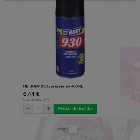
HB BODY 930 sprej čierny 400ML
6,44 €
5,23 €
bez DPH
Pridať do košíka
strana
z 1