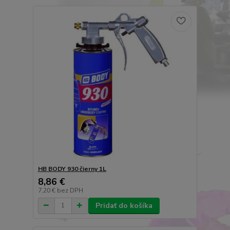
HB BODY 930 čierny 1L
8,86 €
7,20 €
bez DPH
Pridať do košíka