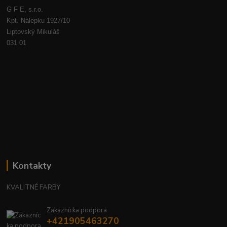
G F E, s.r.o.
Kpt. Nálepku 1927/10
Liptovský Mikuláš
031 01
Kontakty
KVALITNÉ FARBY
Zákaznícka podpora
+421905463270