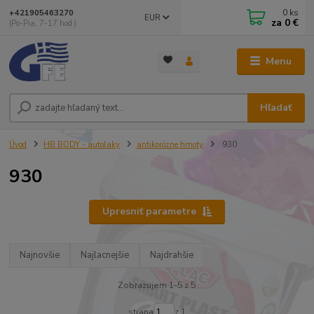
0
ks
+421905463270
EUR
za
0 €
(Po-Pia, 7-17 hod.)
Menu
Hľadať
Úvod
HB BODY - autolaky
antikorózne hmoty
930
930
Upresniť parametre
Najnovšie
Najlacnejšie
Najdrahšie
Zobrazujem 1-5 z 5
strana
z 1