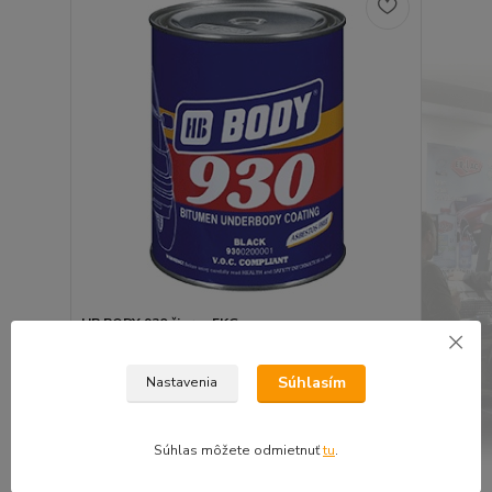
HB BODY 930 čierny 5KG
34,18 €
27,79 €
bez DPH
Súhlasím
Nastavenia
Pridať do košíka
Súhlas môžete odmietnuť
tu
.