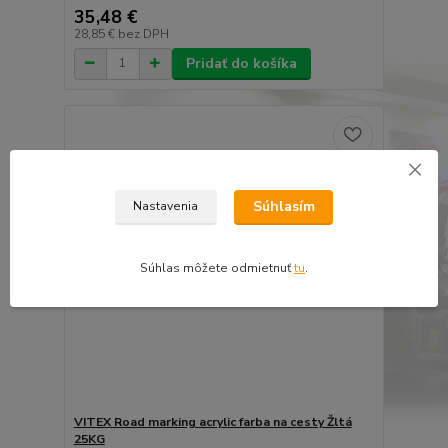
35,48 €
28,85 €
bez DPH
Pridať do košíka
Súhlasím
Nastavenia
Súhlas môžete odmietnuť
tu
.
VITEX Road marking acrylic farba na cesty Žltá
25KG