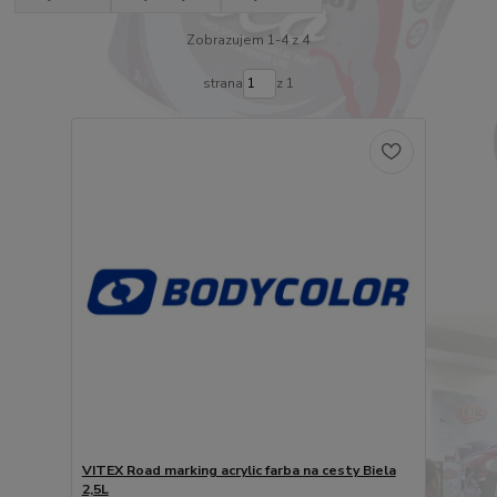
Zobrazujem 1-4 z 4
strana
z 1
VITEX Road marking acrylic farba na cesty Biela
2,5L