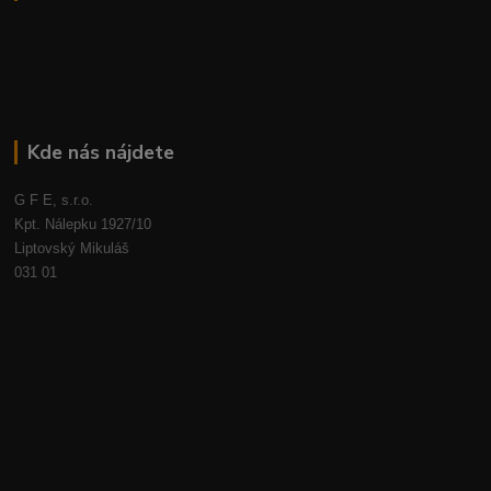
Kde nás nájdete
G F E, s.r.o.
Kpt. Nálepku 1927/10
Liptovský Mikuláš
031 01