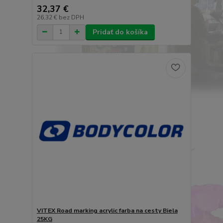
32,37 €
26,32 €
bez DPH
Pridať do košíka
VITEX Road marking acrylic farba na cesty Biela
25KG