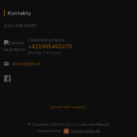
Kontakty
KVALITNÉ FARBY
Zákaznícka podpora
+421905463270
(Po-Pia, 7-17 hod.)
obchod@gfe.sk
Upravit sběr cookies.
© Copyright 2020 G F E,s.r.o. Liptovský Mikuláš
Vytvorené na
Eshop-rychlo.sk