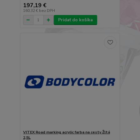
197,19 €
160,32 €
bez DPH
Pridať do košíka
VITEX Road marking acrylic farba na cesty Žltá
2,5L