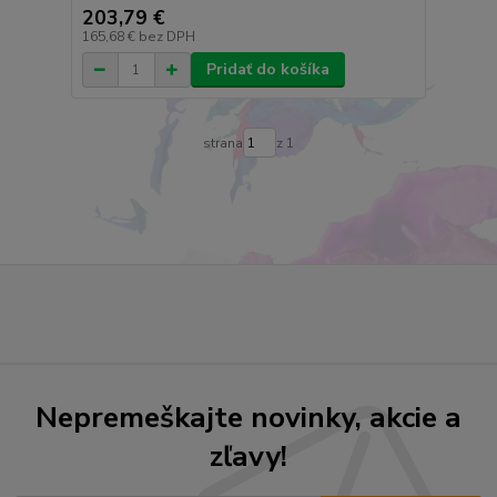
203,79 €
165,68 €
bez DPH
Pridať do košíka
strana
z 1
Nepremeškajte novinky, akcie a
zľavy!