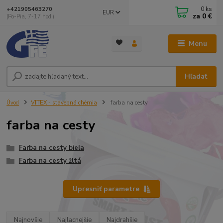
0
ks
+421905463270
EUR
za
0 €
(Po-Pia, 7-17 hod.)
Menu
Hľadať
Úvod
VITEX - stavebná chémia
farba na cesty
farba na cesty
Farba na cesty biela
Farba na cesty žltá
Upresniť parametre
Najnovšie
Najlacnejšie
Najdrahšie