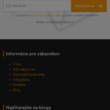
Prihlásiť sa
Súhlasím so
spracovaním osobných údajov
za účelom zasielania newslettera.
Môžete sa kedykoľvek odhlásiť.
Informácie pre zákazníkov
O nás
Ako nakupovať
Obchodné podmienky
Fotogaléria
Kontakty
Blog
Najčítanejšie na blogu