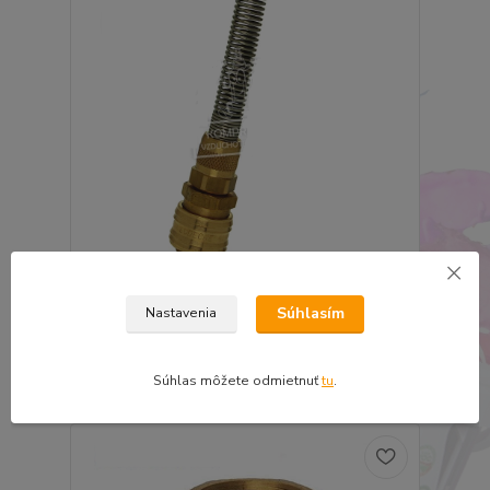
Rýchlospojka s prevlečnou maticou 8 x 10 mm a
pružinou
Súhlasím
Nastavenia
10,15 €
8,26 €
bez DPH
Pridať do košíka
Súhlas môžete odmietnuť
tu
.