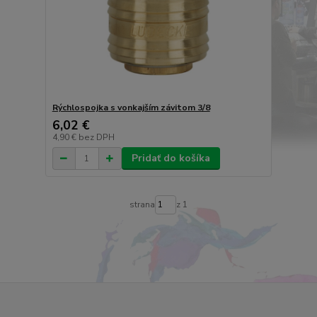
Rýchlospojka s vonkajším závitom 3/8
6,02 €
4,90 €
bez DPH
Pridať do košíka
strana
z 1