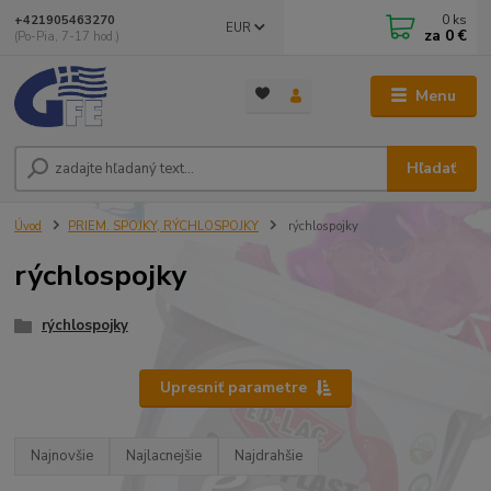
0
ks
+421905463270
EUR
za
0 €
(Po-Pia, 7-17 hod.)
Menu
Hľadať
Úvod
PRIEM. SPOJKY, RÝCHLOSPOJKY
rýchlospojky
rýchlospojky
rýchlospojky
Upresniť parametre
Najnovšie
Najlacnejšie
Najdrahšie