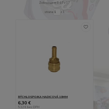
Zobrazujem 1-17 z 17
strana
z 1
RÝCHLOSPOJKA HADICOVÁ 10MM
6,30 €
5,12 €
bez DPH