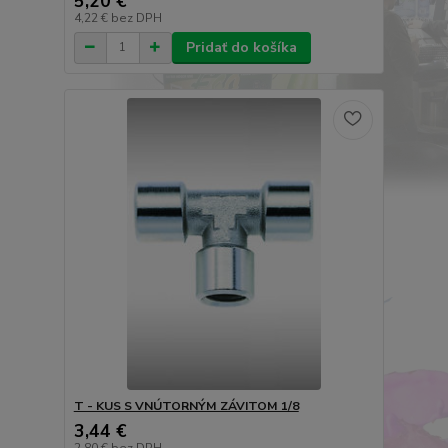
5,20 €
4,22 €
bez DPH
Pridať do košíka
T - KUS S VNÚTORNÝM ZÁVITOM 1/8
3,44 €