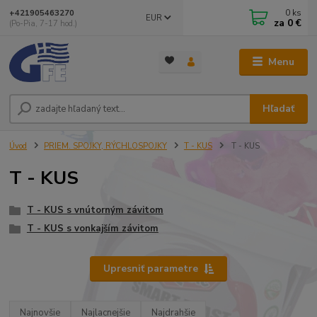
0
ks
+421905463270
EUR
za
0 €
(Po-Pia, 7-17 hod.)
Menu
Hľadať
Úvod
PRIEM. SPOJKY, RÝCHLOSPOJKY
T - KUS
T - KUS
T - KUS
T - KUS s vnútorným závitom
T - KUS s vonkajším závitom
Upresniť parametre
Najnovšie
Najlacnejšie
Najdrahšie