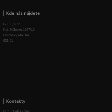
Kde nás nájdete
G F E, s.r.o.
Kpt. Nálepku 1927/10
Liptovský Mikuláš
031 01
Kontakty
KVALITNÉ FARBY