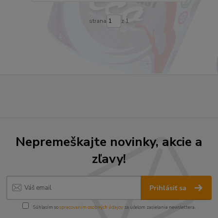
strana
z 1
Nepremeškajte novinky, akcie a
zľavy!
Prihlásiť sa
Súhlasím so
spracovaním osobných údajov
za účelom zasielania newslettera.