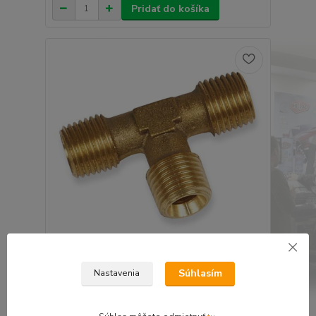
Pridať do košíka
T - KUS s vonkajším závitom 1/2
Súhlasím
Nastavenia
10,10 €
8,21 €
bez DPH
Pridať do košíka