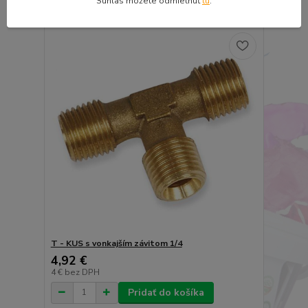
Súhlas môžete odmietnuť
tu
.
T - KUS s vonkajším závitom 1/4
4,92 €
4 €
bez DPH
Pridať do košíka