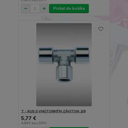
2,80 €
bez DPH
Pridať do košíka
T - KUS S VNÚTORNÝM ZÁVITOM 3/8
5,77 €
4,69 €
bez DPH