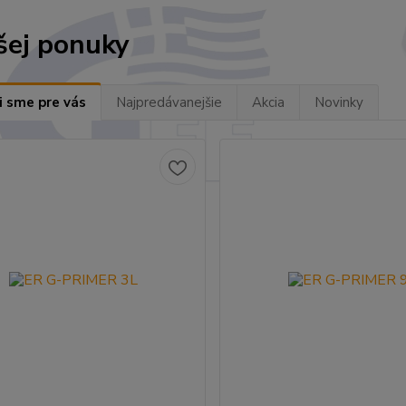
šej ponuky
i sme pre vás
Najpredávanejšie
Akcia
Novinky