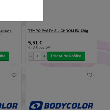
lakov a
TEMPO PASTA SILICHROM EX 120g
/
5,51 €
4,48 €
bez DPH
íka
Pridať do košíka