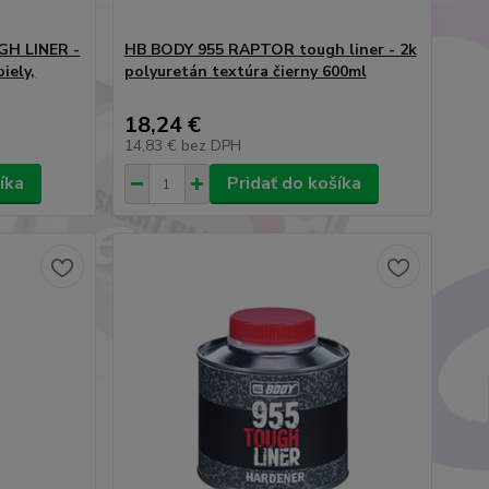
H LINER -
HB BODY 955 RAPTOR tough liner - 2k
ely,
polyuretán textúra čierny 600ml
18,24 €
14,83 €
bez DPH
íka
Pridať do košíka