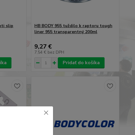
ti slip
HB BODY 955 tuždilo k raptoru tough
liner 955 transparentný 200ml
9,27 €
7,54 €
bez DPH
íka
Pridať do košíka