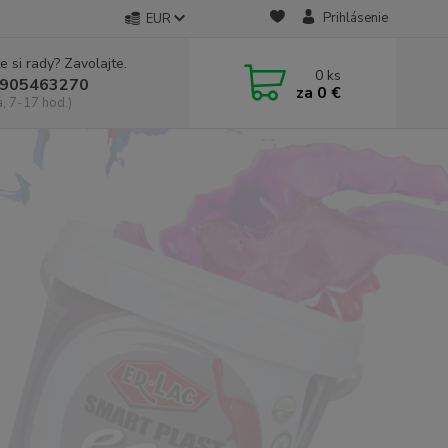
Prihlásenie
EUR
e si rady? Zavolajte.
0
ks
905463270
za
0 €
a, 7-17 hod.)