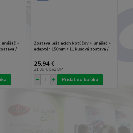
+ unášač +
Zostava leštiacich kotúčov + unášač +
ostava /
adaptér 150mm / 11 kusová zostava /
25,94 €
21,09 €
bez DPH
íka
Pridať do košíka