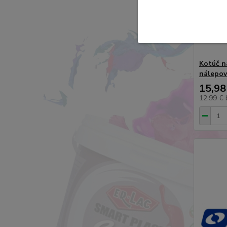
Kotúč na
nálepov
15,98
12,99 €