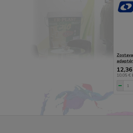
Zostava
adaptér
12,36
10,05 €