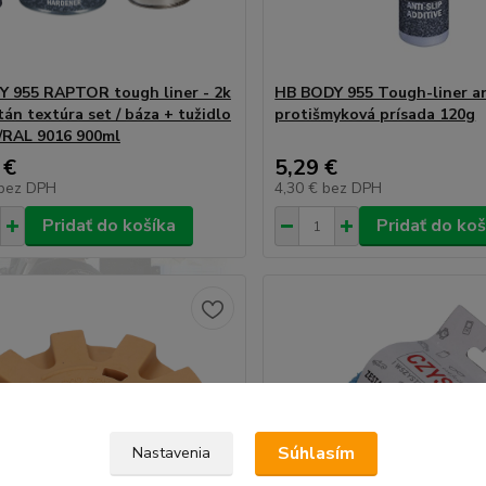
 955 RAPTOR tough liner - 2k
HB BODY 955 Tough-liner an
án textúra set / báza + tužidlo
protišmyková prísada 120g
 /RAL 9016 900ml
 €
5,29 €
bez DPH
4,30 €
bez DPH
Pridať do košíka
Pridať do koš
Súhlasím
Nastavenia