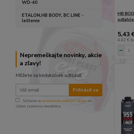
WD-40
HB BODY
ETALON,HB BODY, BC LINE -
odľahče
leštenie
5,43 
4,42 €
b
Nepremeškajte novinky, akcie
a zľavy!
Môžete sa kedykoľvek odhlásiť.
Prihlásiť sa
Súhlasím so
spracovaním osobných údajov
za
účelom zasielania newslettera.