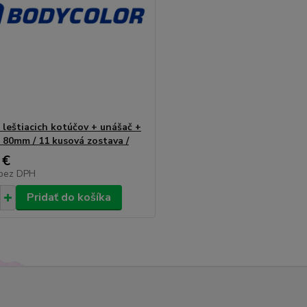
 leštiacich kotúčov + unášač +
 80mm / 11 kusová zostava /
 €
bez DPH
Pridať do košíka