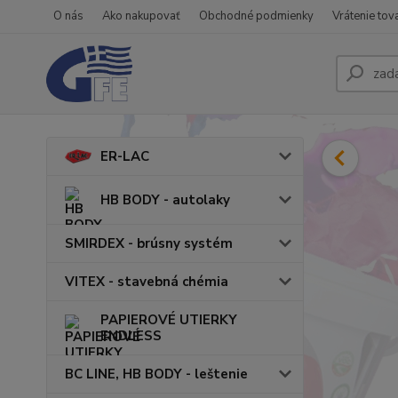
O nás
Ako nakupovať
Obchodné podmienky
Vrátenie tov
ER-LAC
HB BODY - autolaky
SMIRDEX - brúsny systém
VITEX - stavebná chémia
PAPIEROVÉ UTIERKY
ENDLESS
BC LINE, HB BODY - leštenie