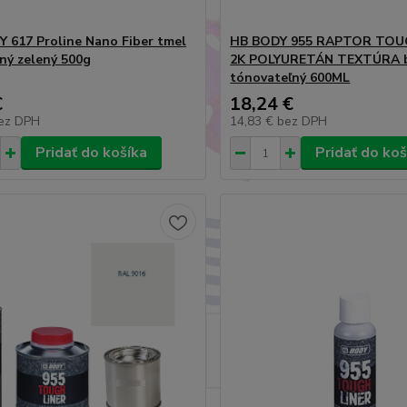
 617 Proline Nano Fiber tmel
HB BODY 955 RAPTOR TOUG
ný zelený 500g
2K POLYURETÁN TEXTÚRA bi
tónovateľný 600ML
€
18,24 €
ez DPH
14,83 €
bez DPH
Pridať do košíka
Pridať do koš