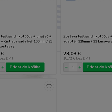
 leštiacich kotúčov + unášač +
Zostava leštiacich kotúčov 
 + čistiaca sada kef 100mm / 23
adaptér 125mm / 11 kusová z
zostava /
 €
23,03 €
bez DPH
18,72 €
bez DPH
Pridať do košíka
Pridať do koš