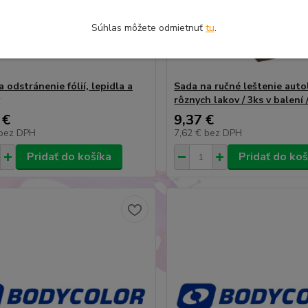
Súhlas môžete odmietnuť
tu
.
 odstránenie fólií, lepidla a
Sada na ručné leštenie auto
rôznych lakov / 3ks v balení 
 €
9,37 €
bez DPH
7,62 €
bez DPH
Pridať do košíka
Pridať do koš