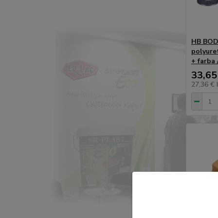
HB BODY
polyuret
+ farba
33,65
27,36 €