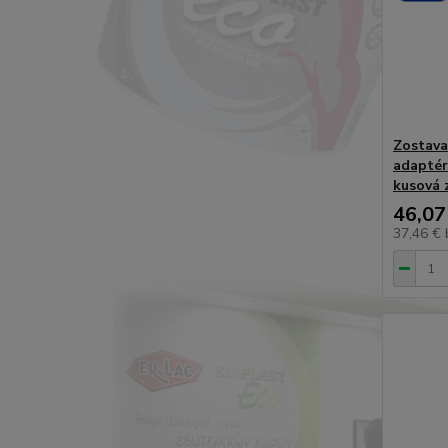
Zostava
adaptér
kusová 
46,07
37,46 €