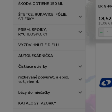
ŠKODA ODTIENE 150 ML
ER G-P
ŠTETCE, RUKAVICE, FÓLIE,
18,52
STIERKY
15,06 €
PRIEM. SPOJKY,
RÝCHLOSPOJKY
VYZDVIHNUTIE DIELU
AUTOLEKÁRNIČKA
Čistiace utierky
rozlievané polyuret. a epox.
tuž., riedid.
bázy do miešačky
KATALÓGY, VZORKY