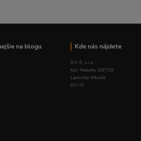
nejšie na blogu
Kde nás nájdete
G F E, s.r.o.
Kpt. Nálepku 1927/10
Liptovský Mikuláš
031 01