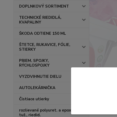
DOPLNKOVÝ SORTIMENT
TECHNICKÉ RIEDIDLÁ,
KVAPALINY
ŠKODA ODTIENE 150 ML
ŠTETCE, RUKAVICE, FÓLIE,
STIERKY
PRIEM. SPOJKY,
RÝCHLOSPOJKY
VYZDVIHNUTIE DIELU
AUTOLEKÁRNIČKA
Čistiace utierky
rozlievané polyuret. a epox.
tuž., riedid.