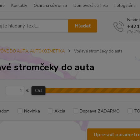
aru
Kontakty
Ochrana súkromia
Domovská stránka
Fotogaléria
Neviet
Hľadať
+421
(Po-Pi
VÔNE DO AUTA, AUTOKOZMETIKA
Voňavé stromčeky do auta
vé stromčeky do auta
€
Od
adom
Novinka
Akcia
Doprava ZADARMO
TO
Upresniť parametr