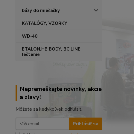
bázy do miešačky
KATALÓGY, VZORKY
WD-40
ETALON,HB BODY, BC LINE -
leštenie
Nepremeškajte novinky, akcie
a zľavy!
Môžete sa kedykoľvek odhlásiť.
Prihlásiť sa