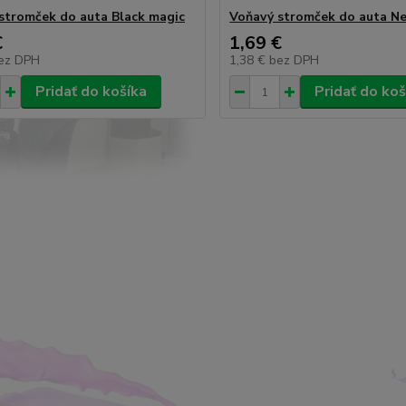
stromček do auta Black magic
Voňavý stromček do auta N
€
1,69 €
ez DPH
1,38 €
bez DPH
Pridať do košíka
Pridať do koš