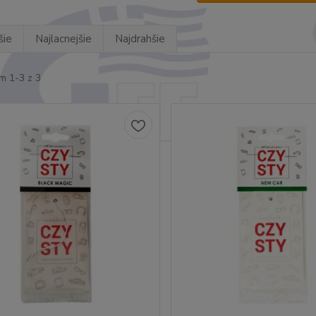
šie
Najlacnejšie
Najdrahšie
m 1-3 z 3