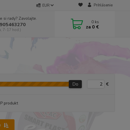
Prihlásenie
EUR
e si rady? Zavolajte.
0
ks
905463270
za
0 €
a, 7-17 hod.)
Do
€
P produkt
e