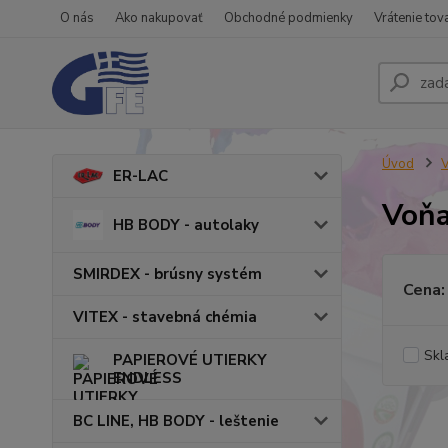
O nás
Ako nakupovať
Obchodné podmienky
Vrátenie tov
Úvod
ER-LAC
Voňa
HB BODY - autolaky
SMIRDEX - brúsny systém
Cena:
VITEX - stavebná chémia
Skl
PAPIEROVÉ UTIERKY
ENDLESS
BC LINE, HB BODY - leštenie