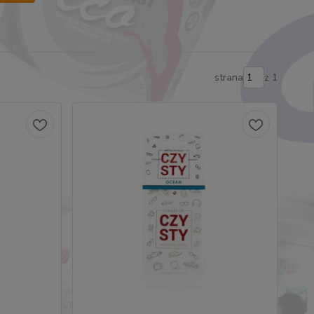
strana
z 1