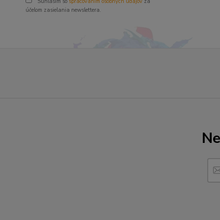
Súhlasím so
spracovaním osobných údajov
za
účelom zasielania newslettera.
Ne