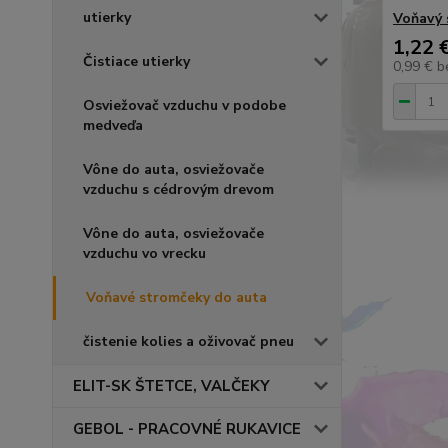
utierky
Voňavý 
1,22 
Čistiace utierky
0,99 €
b
Osviežovač vzduchu v podobe
medveďa
Vône do auta, osviežovače
vzduchu s cédrovým drevom
Vône do auta, osviežovače
vzduchu vo vrecku
Voňavé stromčeky do auta
čistenie kolies a oživovač pneu
ELIT-SK ŠTETCE, VALČEKY
GEBOL - PRACOVNÉ RUKAVICE