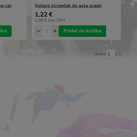
ew car
Voňavý stromček do auta oceán
1,22 €
0,99 €
bez DPH
íka
Pridať do košíka
strana
z 1