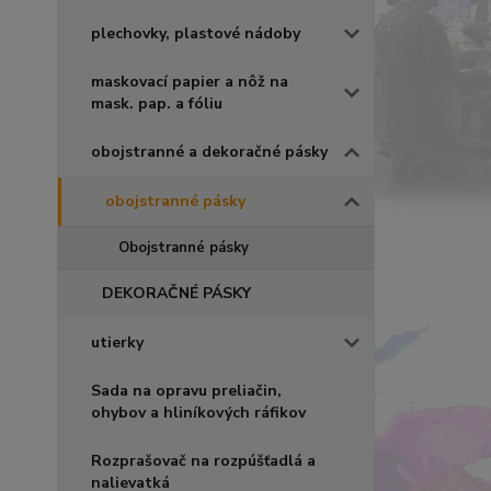
plechovky, plastové nádoby
maskovací papier a nôž na
mask. pap. a fóliu
obojstranné a dekoračné pásky
obojstranné pásky
Obojstranné pásky
DEKORAČNÉ PÁSKY
utierky
Sada na opravu preliačin,
ohybov a hliníkových ráfikov
Rozprašovač na rozpúšťadlá a
nalievatká