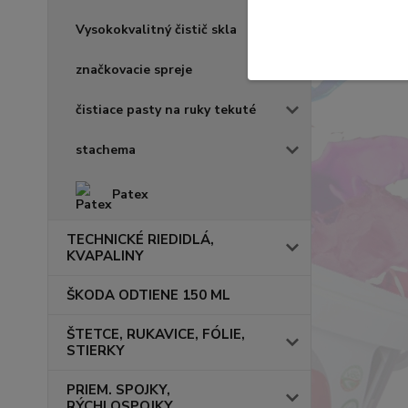
Vysokokvalitný čistič skla
značkovacie spreje
čistiace pasty na ruky tekuté
stachema
Patex
TECHNICKÉ RIEDIDLÁ,
KVAPALINY
ŠKODA ODTIENE 150 ML
ŠTETCE, RUKAVICE, FÓLIE,
STIERKY
PRIEM. SPOJKY,
RÝCHLOSPOJKY