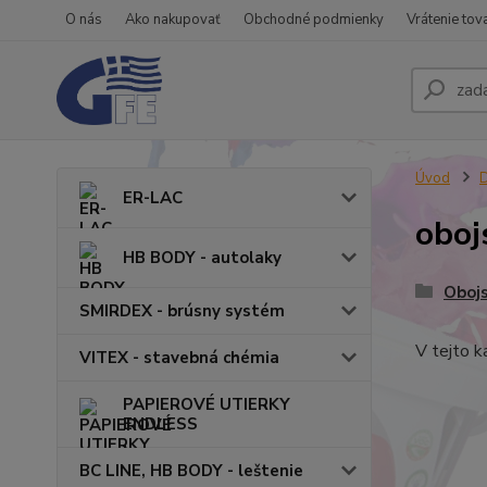
O nás
Ako nakupovať
Obchodné podmienky
Vrátenie tov
Úvod
ER-LAC
oboj
HB BODY - autolaky
Oboj
SMIRDEX - brúsny systém
V tejto k
VITEX - stavebná chémia
PAPIEROVÉ UTIERKY
ENDLESS
BC LINE, HB BODY - leštenie