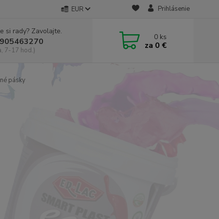
Prihlásenie
EUR
e si rady? Zavolajte.
0
ks
905463270
za
0 €
a, 7-17 hod.)
né pásky