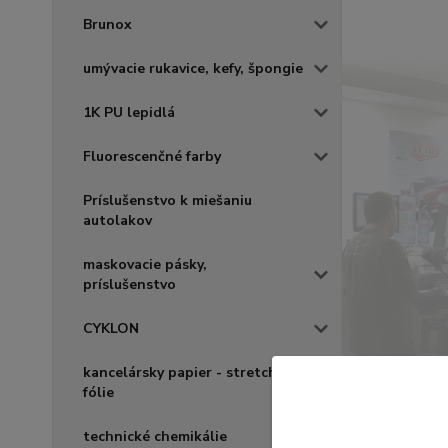
Brunox
umývacie rukavice, kefy, špongie
1K PU lepidlá
Fluorescenčné farby
Príslušenstvo k miešaniu
autolakov
maskovacie pásky,
príslušenstvo
CYKLON
kancelársky papier - stretch
fólie
technické chemikálie