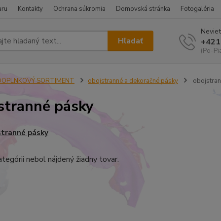
aru
Kontakty
Ochrana súkromia
Domovská stránka
Fotogaléria
Neviet
Hľadať
+421
(Po-Pi
DOPLNKOVÝ SORTIMENT
obojstranné a dekoračné pásky
obojstran
stranné pásky
stranné pásky
ategórii nebol nájdený žiadny tovar.