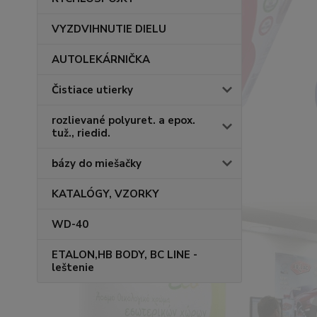
VYZDVIHNUTIE DIELU
AUTOLEKÁRNIČKA
Čistiace utierky
rozlievané polyuret. a epox.
tuž., riedid.
bázy do miešačky
KATALÓGY, VZORKY
WD-40
ETALON,HB BODY, BC LINE -
leštenie