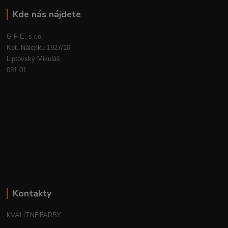
Kde nás nájdete
G F E, s.r.o.
Kpt. Nálepku 1927/10
Liptovský Mikuláš
031 01
Kontakty
KVALITNÉ FARBY