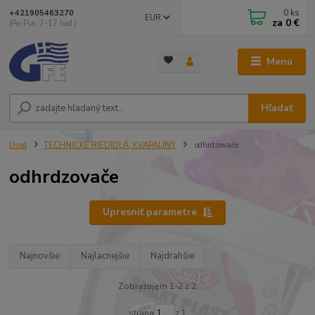
0
ks
+421905463270
EUR
za
0 €
(Po-Pia, 7-17 hod.)
Menu
Hľadať
Úvod
TECHNICKÉ RIEDIDLÁ, KVAPALINY
odhrdzovače
odhrdzovače
Upresniť parametre
Najnovšie
Najlacnejšie
Najdrahšie
Zobrazujem 1-2 z 2
strana
z 1