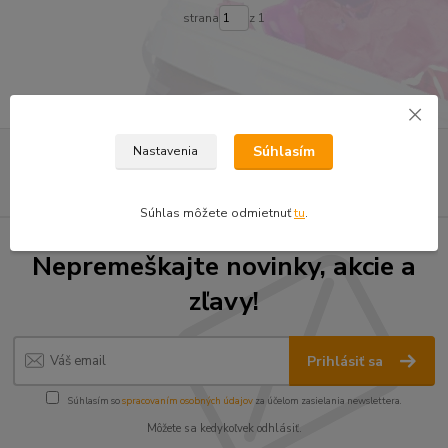
strana
z 1
Súhlasím
Nastavenia
Súhlas môžete odmietnuť
tu
.
Nepremeškajte novinky, akcie a
zľavy!
Prihlásiť sa
Súhlasím so
spracovaním osobných údajov
za účelom zasielania newslettera.
Môžete sa kedykoľvek odhlásiť.