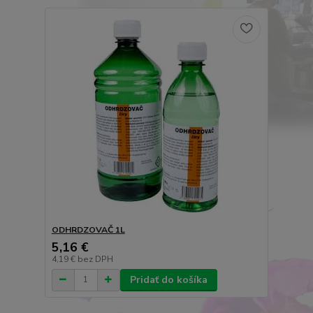
ODHRDZOVAČ 1L
5,16 €
4,19 €
bez DPH
Pridať do košíka