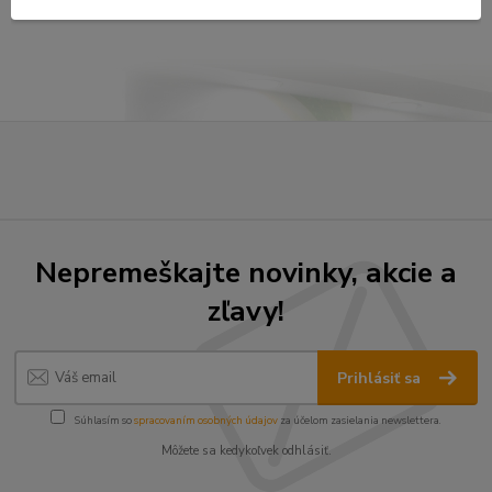
strana
z 1
Nepremeškajte novinky, akcie a
zľavy!
Prihlásiť sa
Súhlasím so
spracovaním osobných údajov
za účelom zasielania newslettera.
Môžete sa kedykoľvek odhlásiť.