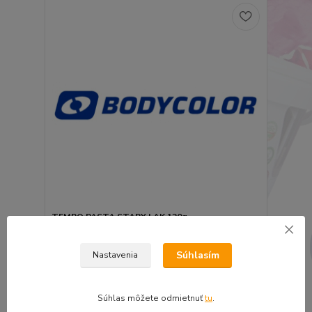
TEMPO PASTA STARY LAK 120g
5,71 €
4,64 €
bez DPH
Súhlasím
Nastavenia
Pridať do košíka
Súhlas môžete odmietnuť
tu
.