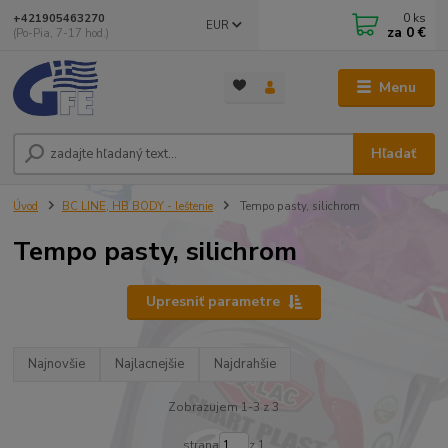
0
ks
+421905463270
EUR
za
0 €
(Po-Pia, 7-17 hod.)
Menu
Hľadať
Úvod
BC LINE, HB BODY - leštenie
Tempo pasty, silichrom
Tempo pasty, silichrom
Upresniť parametre
Najnovšie
Najlacnejšie
Najdrahšie
Zobrazujem 1-3 z 3
strana
z 1