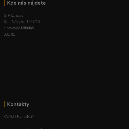
Kde nás nájdete
G F E, s.r.o.
Kpt. Nálepku 1927/10
Liptovský Mikuláš
031 01
Kontakty
KVALITNÉ FARBY