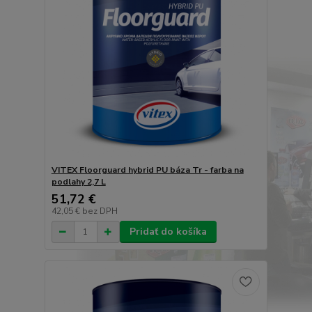
VITEX Floorguard hybrid PU báza Tr - farba na
podlahy 2,7 L
51,72 €
42,05 €
bez DPH
Pridať do košíka