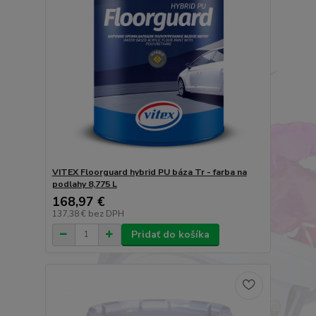
VITEX Floorguard hybrid PU báza Tr - farba na
podlahy 8,775 L
168,97 €
137,38 €
bez DPH
Pridať do košíka