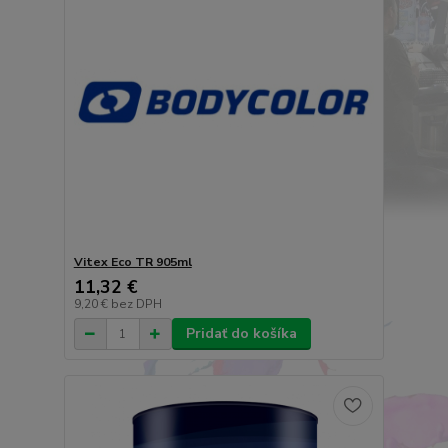
Vitex Eco TR 905ml
11,32 €
9,20 €
bez DPH
Pridať do košíka