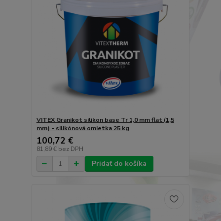
VITEX Granikot silikon base Tr 1,0 mm flat (1,5
mm) - silikónová omietka 25 kg
100,72 €
81,89 €
bez DPH
Pridať do košíka