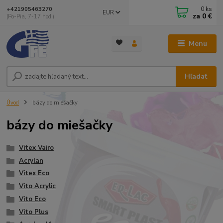
0
ks
+421905463270
EUR
za
0 €
(Po-Pia, 7-17 hod.)
Menu
Hľadať
Úvod
bázy do miešačky
bázy do miešačky
Vitex Vairo
Acrylan
Vitex Eco
Vito Acrylic
Vito Eco
Vito Plus