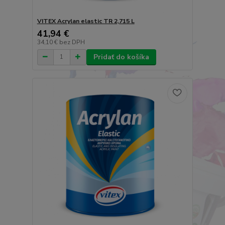
VITEX Acrylan elastic TR 2,715 L
41,94 €
34,10 €
bez DPH
Pridať do košíka