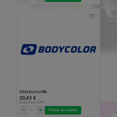
Vitex Eco M 2,88L
20,43 €
16,61 €
bez DPH
Pridať do košíka