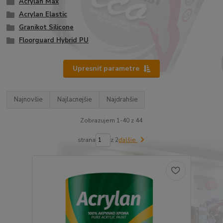
Acrylan Max
Acrylan Elastic
Granikot Silicone
Floorguard Hybrid PU
Upresniť parametre
Najnovšie
Najlacnejšie
Najdrahšie
Zobrazujem 1-40 z 44
strana
z 2
ďalšie