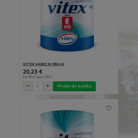
VITEX VAIRO M 960 ml
20,23 €
16,45 €
bez DPH
Pridať do košíka