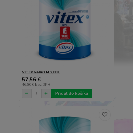
VITEX VAIRO M 2,88 L
57,56 €
46,80 €
bez DPH
Pridať do košíka