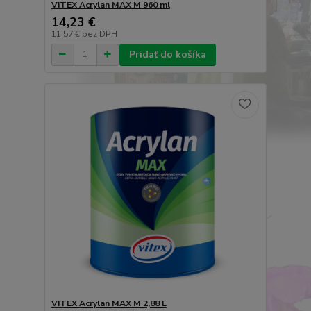
VITEX Acrylan MAX M 960 ml
14,23 €
11,57 €
bez DPH
Pridať do košíka
VITEX Acrylan MAX M 2,88 L