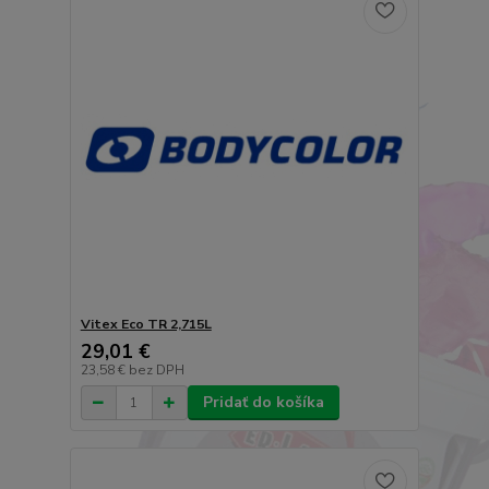
Vitex Eco TR 2,715L
29,01 €
23,58 €
bez DPH
Pridať do košíka