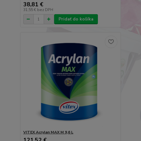
38,81 €
31,55 €
bez DPH
Pridať do košíka
VITEX Acrylan MAX M 9,6 L
121,52 €