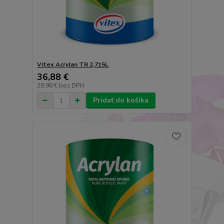
Vitex Acrylan TR 2,715L
36,88 €
29,98 €
bez DPH
Pridať do košíka