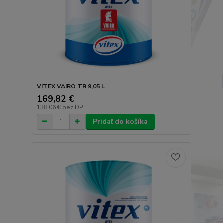
VITEX VAIRO TR 9,05 L
169,82 €
138,06 €
bez DPH
Pridať do košíka