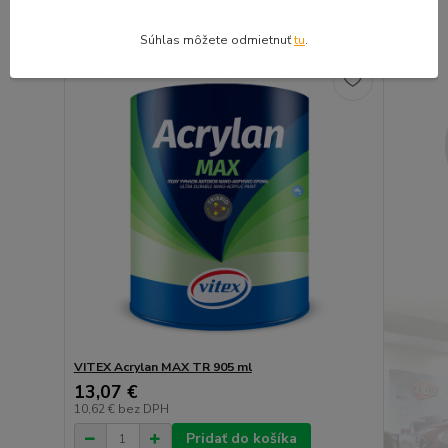
Pridať do košíka
Súhlas môžete odmietnuť
tu
.
VITEX Acrylan MAX TR 905 ml
13,07 €
10,62 €
bez DPH
Pridať do košíka