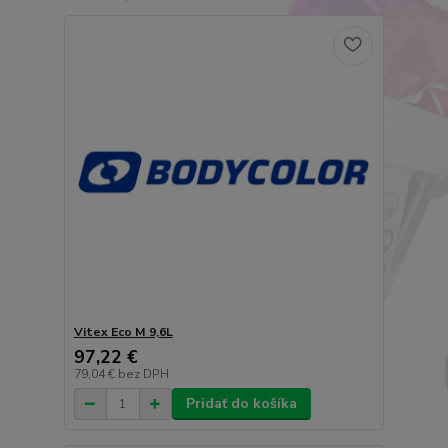
Vitex Eco M 9,6L
97,22 €
79,04 €
bez DPH
Pridať do košíka