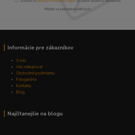
Súhlasím so
spracovaním osobných údajov
za účelom zasielania newslettera.
Môžete sa kedykoľvek odhlásiť.
Informácie pre zákazníkov
O nás
Ako nakupovať
Obchodné podmienky
Fotogaléria
Kontakty
Blog
Najčítanejšie na blogu