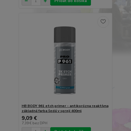
Pridať do košíka
HB BODY 961 etch primer - antikorózna reaktívna
základná farba šedá v spreji 400ml
9,09 €
7,39 €
bez DPH