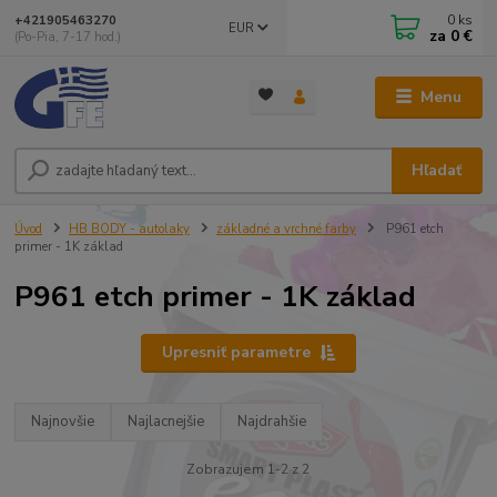
0
ks
+421905463270
EUR
za
0 €
(Po-Pia, 7-17 hod.)
Menu
Hľadať
Úvod
HB BODY - autolaky
základné a vrchné farby
P961 etch
primer - 1K základ
P961 etch primer - 1K základ
Upresniť parametre
Najnovšie
Najlacnejšie
Najdrahšie
Zobrazujem 1-2 z 2