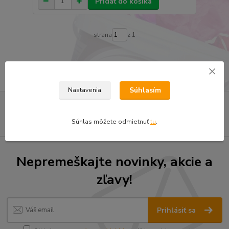
Pridať do košíka
strana
z 1
Súhlasím
Nastavenia
Súhlas môžete odmietnuť
tu
.
Nepremeškajte novinky, akcie a
zľavy!
Prihlásiť sa