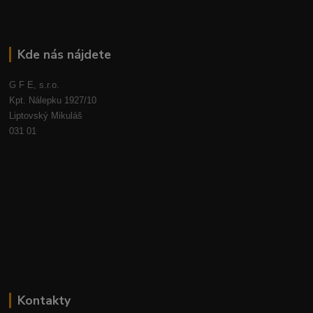
Kde nás nájdete
G F E, s.r.o.
Kpt. Nálepku 1927/10
Liptovský Mikuláš
031 01
Kontakty