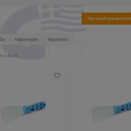
Upresniť parametr
šie
Najlacnejšie
Najdrahšie
m 1-8 z 8