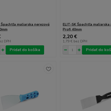
 Špachtľa maliarska nerezová
ELIT-SK Špachtľa maliarska
00mm
Profi 40mm
€
2,20 €
ez DPH
1,79 €
bez DPH
Pridať do košíka
Pridať do koš