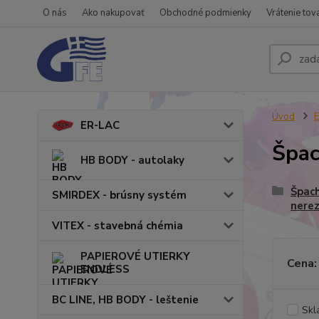
O nás
Ako nakupovať
Obchodné podmienky
Vrátenie tov
Úvod
ER-LAC
Špac
HB BODY - autolaky
Špach
SMIRDEX - brúsny systém
nere
VITEX - stavebná chémia
PAPIEROVÉ UTIERKY
Cena:
ENDLESS
BC LINE, HB BODY - leštenie
Skl