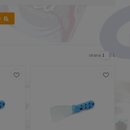
e
strana
z 1