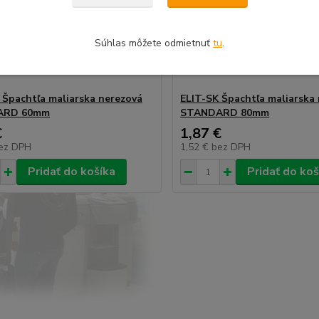
Súhlas môžete odmietnuť
tu
.
 Špachtľa maliarska nerezová
ELIT-SK Špachtľa maliarska
ARD 60mm
STANDARD 80mm
€
1,87 €
ez DPH
1,52 €
bez DPH
Pridať do košíka
Pridať do koš