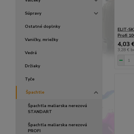
Valčeky
Súpravy
Ostatné doplnky
ELIT-SK
Profi 1
Vaničky, mriežky
4,03 
3,28 €
b
Vedrá
Držiaky
Tyče
Špachtle
Špachtla maliarska nerezová
STANDART
Špachtla maliarska nerezová
PROFI