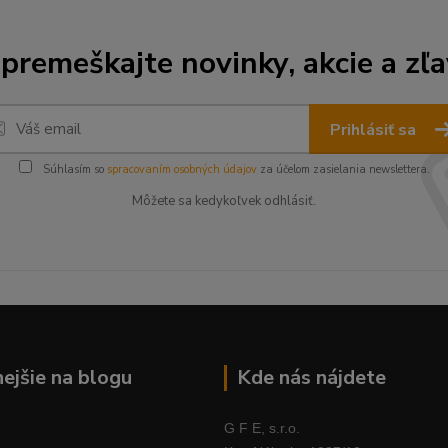
premeškajte novinky, akcie a zľa
Prihlásiť sa
Súhlasím so
spracovaním osobných údajov
za účelom zasielania newslettera.
Môžete sa kedykoľvek odhlásiť.
nejšie na blogu
Kde nás nájdete
G F E, s.r.o.