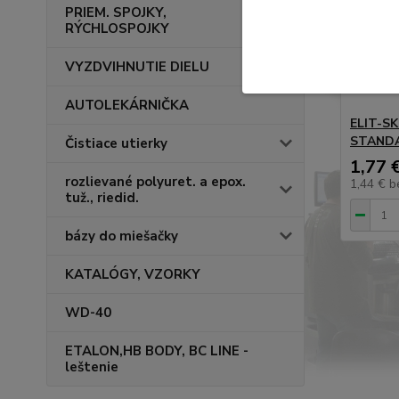
PRIEM. SPOJKY,
RÝCHLOSPOJKY
VYZDVIHNUTIE DIELU
AUTOLEKÁRNIČKA
ELIT-SK
STAND
Čistiace utierky
1,77 
rozlievané polyuret. a epox.
1,44 €
b
tuž., riedid.
bázy do miešačky
KATALÓGY, VZORKY
WD-40
ETALON,HB BODY, BC LINE -
leštenie