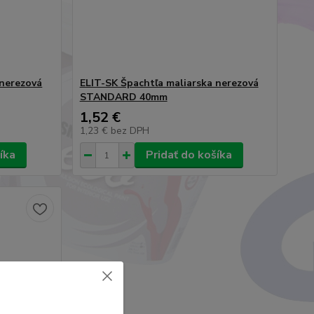
 nerezová
ELIT-SK Špachtľa maliarska nerezová
STANDARD 40mm
1,52 €
1,23 €
bez DPH
íka
Pridať do košíka