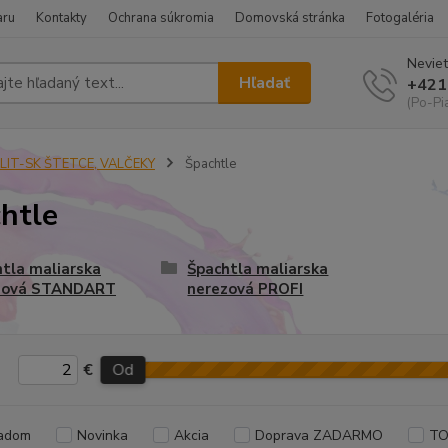
aru
Kontakty
Ochrana súkromia
Domovská stránka
Fotogaléria
Neviet
Hľadať
+421
(Po-Pi
ELIT-SK ŠTETCE, VALČEKY
Špachtle
htle
tla maliarska
Špachtla maliarska
zová STANDART
nerezová PROFI
€
Od
adom
Novinka
Akcia
Doprava ZADARMO
TO