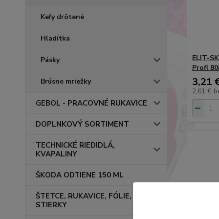
Kefy drôtené
Hladítka
ELIT-SK
Pásky
Profi 8
3,21 
Brúsne mriežky
2,61 €
b
GEBOL - PRACOVNÉ RUKAVICE
DOPLNKOVÝ SORTIMENT
TECHNICKÉ RIEDIDLÁ,
KVAPALINY
ŠKODA ODTIENE 150 ML
ŠTETCE, RUKAVICE, FÓLIE,
STIERKY