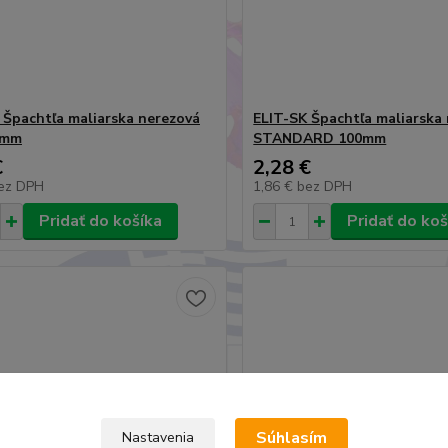
 Špachtľa maliarska nerezová
ELIT-SK Špachtľa maliarska
0mm
STANDARD 100mm
€
2,28 €
ez DPH
1,86 €
bez DPH
Pridať do košíka
Pridať do koš
Súhlasím
Nastavenia