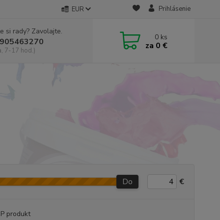
Prihlásenie
EUR
e si rady? Zavolajte.
0
ks
905463270
za
0 €
a, 7-17 hod.)
Do
€
P produkt