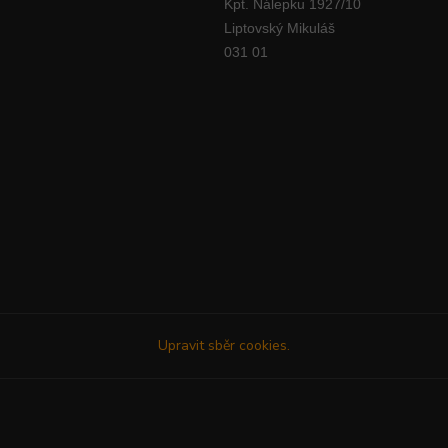
Kpt. Nálepku 1927/10
Liptovský Mikuláš
031 01
Upravit sběr cookies.