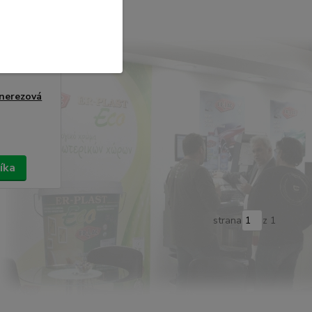
 nerezová
íka
strana
z 1