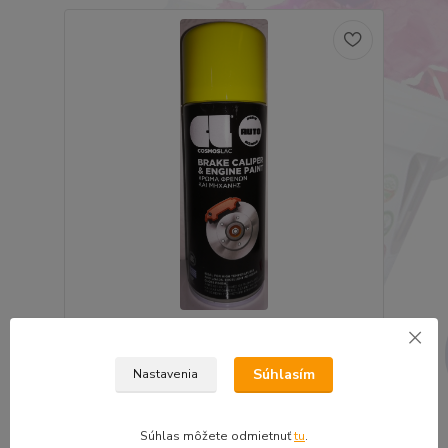
Sprej na brzdové strmene žltý 400ml
8,68 €
7,06 €
bez DPH
Súhlasím
Nastavenia
Pridať do košíka
Súhlas môžete odmietnuť
tu
.