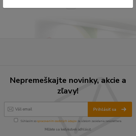
strana
z 1
Nepremeškajte novinky, akcie a
zľavy!
Prihlásiť sa
Súhlasím so
spracovaním osobných údajov
za účelom zasielania newslettera.
Môžete sa kedykoľvek odhlásiť.