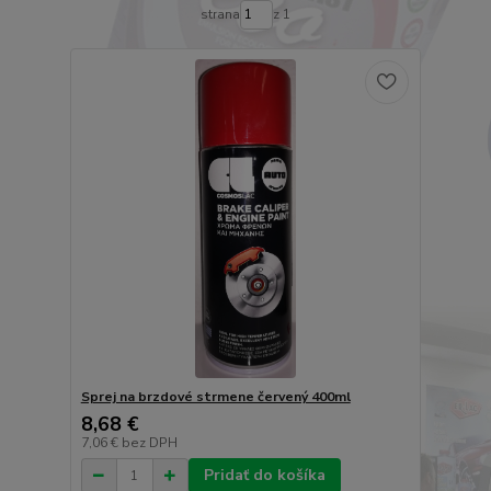
strana
z 1
Sprej na brzdové strmene červený 400ml
8,68 €
7,06 €
bez DPH
Pridať do košíka