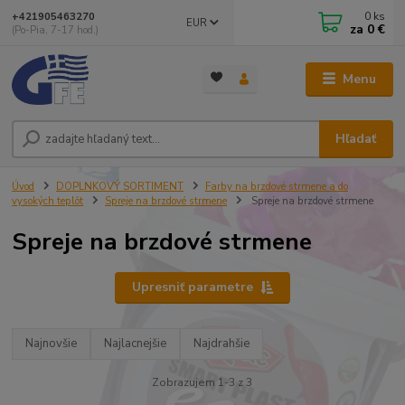
0
ks
+421905463270
EUR
za
0 €
(Po-Pia, 7-17 hod.)
Menu
Hľadať
Úvod
DOPLNKOVÝ SORTIMENT
Farby na brzdové strmene a do
vysokých teplôt
Spreje na brzdové strmene
Spreje na brzdové strmene
Spreje na brzdové strmene
Upresniť parametre
Najnovšie
Najlacnejšie
Najdrahšie
Zobrazujem 1-3 z 3