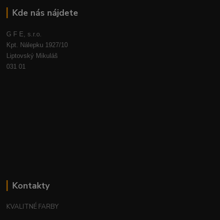
Kde nás nájdete
G F E, s.r.o.
Kpt. Nálepku 1927/10
Liptovský Mikuláš
031 01
Kontakty
KVALITNÉ FARBY