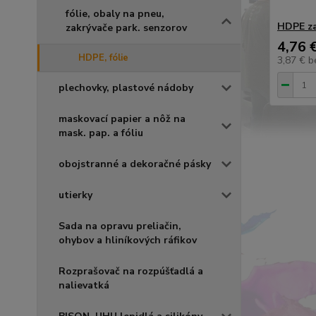
fólie, obaly na pneu,
HDPE za
zakrývače park. senzorov
4,76 
HDPE, fólie
3,87 €
b
plechovky, plastové nádoby
maskovací papier a nôž na
mask. pap. a fóliu
obojstranné a dekoračné pásky
utierky
Sada na opravu preliačin,
ohybov a hliníkových ráfikov
Rozprašovač na rozpúšťadlá a
nalievatká