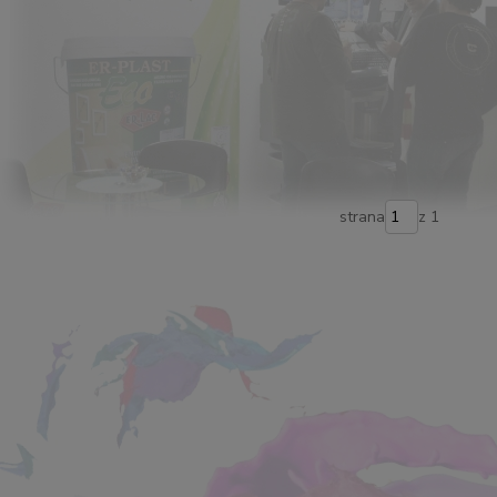
strana
z 1