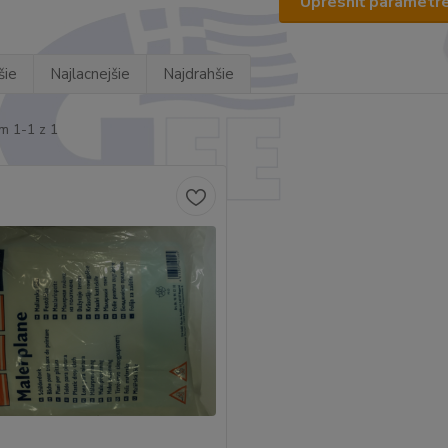
Upresniť parametr
šie
Najlacnejšie
Najdrahšie
m 1-1 z 1