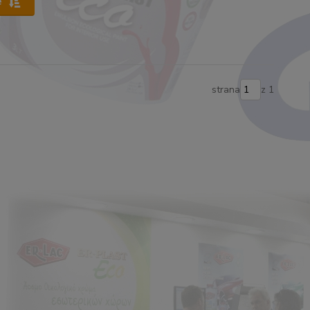
e
strana
z 1