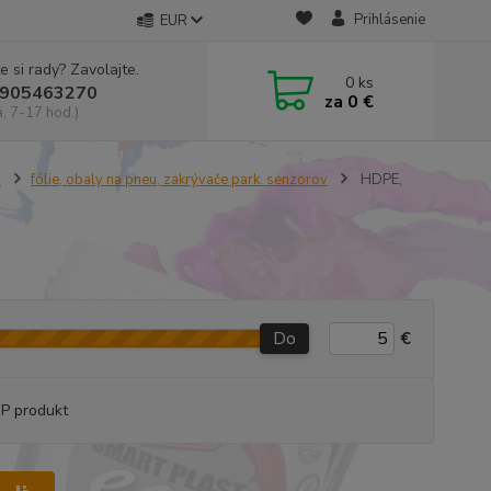
Prihlásenie
EUR
e si rady? Zavolajte.
0
ks
905463270
za
0 €
a, 7-17 hod.)
v
fólie, obaly na pneu, zakrývače park. senzorov
HDPE,
Do
€
P produkt