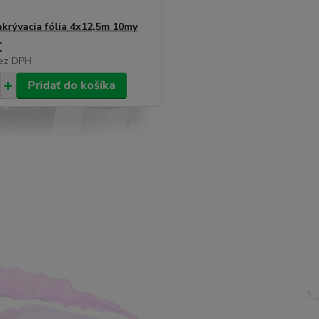
krývacia fólia 4x12,5m 10my
€
ez DPH
Pridať do košíka