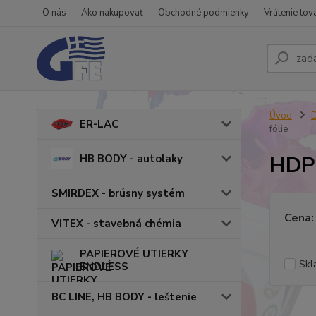
O nás
Ako nakupovať
Obchodné podmienky
Vrátenie tov
Úvod
ER-LAC
fólie
HDPE
HB BODY - autolaky
SMIRDEX - brúsny systém
Cena:
VITEX - stavebná chémia
PAPIEROVÉ UTIERKY
Skl
ENDLESS
BC LINE, HB BODY - leštenie