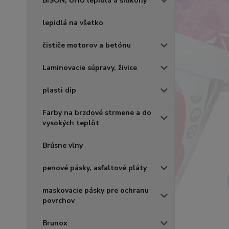
BISON, UHU lepidlá a silikóny
lepidlá na všetko
čističe motorov a betónu
Laminovacie súpravy, živice
plasti dip
Farby na brzdové strmene a do
vysokých teplôt
Brúsne vlny
penové pásky, asfaltové pláty
maskovacie pásky pre ochranu
povrchov
Brunox