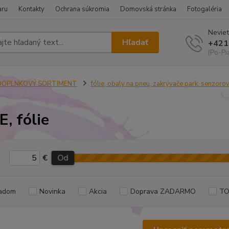
aru
Kontakty
Ochrana súkromia
Domovská stránka
Fotogaléria
Neviet
Hľadať
+421
(Po-Pi
DOPLNKOVÝ SORTIMENT
fólie, obaly na pneu, zakrývače park. senzoro
, fólie
€
Od
adom
Novinka
Akcia
Doprava ZADARMO
TO