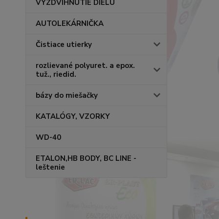
VYZDVIHNUTIE DIELU
AUTOLEKÁRNIČKA
Čistiace utierky
rozlievané polyuret. a epox.
tuž., riedid.
bázy do miešačky
KATALÓGY, VZORKY
WD-40
ETALON,HB BODY, BC LINE -
leštenie