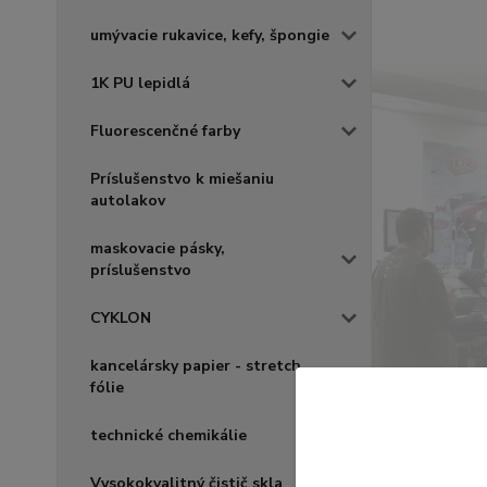
umývacie rukavice, kefy, špongie
1K PU lepidlá
Fluorescenčné farby
Príslušenstvo k miešaniu
autolakov
maskovacie pásky,
príslušenstvo
CYKLON
kancelársky papier - stretch
fólie
technické chemikálie
Vysokokvalitný čistič skla