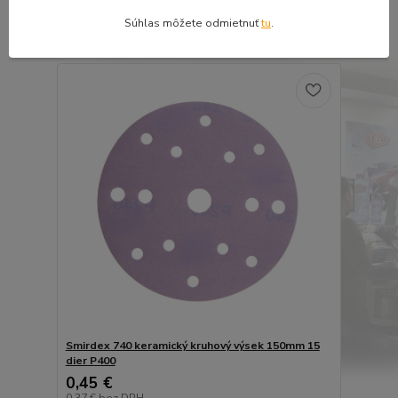
0,51 €
bez DPH
Súhlas môžete odmietnuť
tu
.
Pridať do košíka
Smirdex 740 keramický kruhový výsek 150mm 15
dier P400
0,45 €