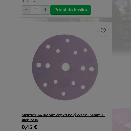
0,37 €
bez DPH
Pridať do košíka
Smirdex 740 keramický kruhový výsek 150mm 15
dier P240
0,45 €