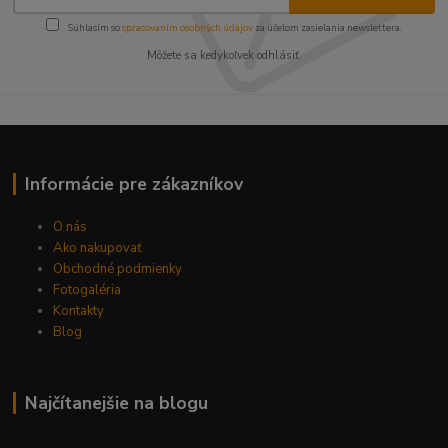
Súhlasím so
spracovaním osobných údajov
za účelom zasielania newslettera.
Môžete sa kedykoľvek odhlásiť.
Informácie pre zákazníkov
O nás
Ako nakupovať
Obchodné podmienky
Fotogaléria
Kontakty
Blog
Najčítanejšie na blogu