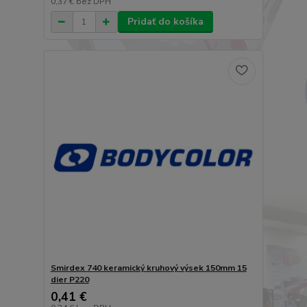
0,37 €
bez DPH
Pridať do košíka
Smirdex 740 keramický kruhový výsek 150mm 15
dier P220
0,41 €