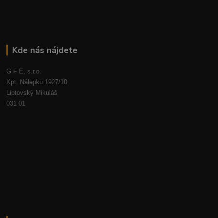
Kde nás nájdete
G F E, s.r.o.
Kpt. Nálepku 1927/10
Liptovský Mikuláš
031 01