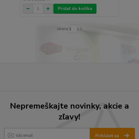
Pridať do košíka
strana
z 1
Nepremeškajte novinky, akcie a
zľavy!
Prihlásiť sa