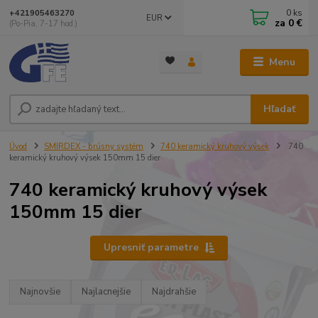
0
ks
+421905463270
EUR
za
0 €
(Po-Pia, 7-17 hod.)
Menu
Hľadať
Úvod
SMIRDEX - brúsny systém
740 keramický kruhový výsek
740
keramický kruhový výsek 150mm 15 dier
740 keramický kruhový výsek
150mm 15 dier
Upresniť parametre
Najnovšie
Najlacnejšie
Najdrahšie