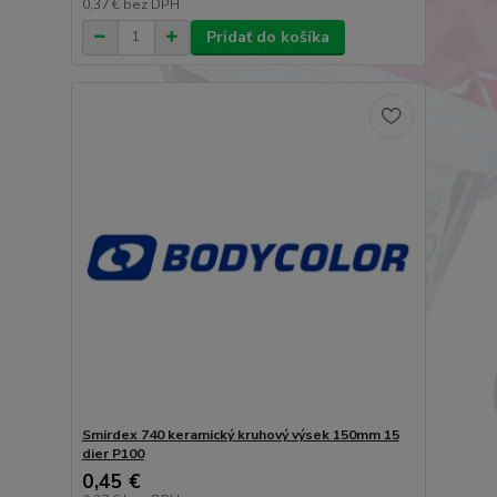
0,37 €
bez DPH
Pridať do košíka
Smirdex 740 keramický kruhový výsek 150mm 15
dier P100
0,45 €