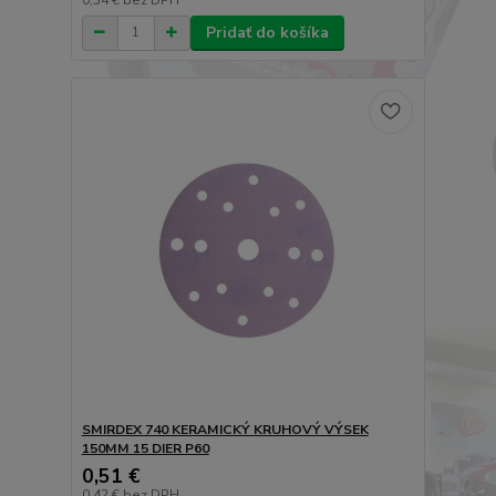
Pridať do košíka
SMIRDEX 740 KERAMICKÝ KRUHOVÝ VÝSEK
150MM 15 DIER P60
0,51 €
0,42 €
bez DPH