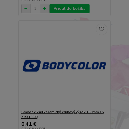
0,37 €
bez DPH
Pridať do košíka
Smirdex 740 keramický kruhový výsek 150mm 15
dier P500
0,41 €
0,34 €
bez DPH