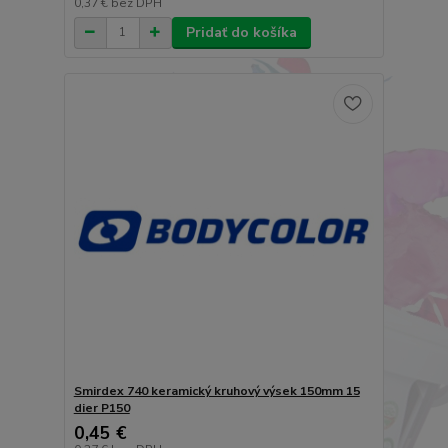
0,37 €
bez DPH
Pridať do košíka
Smirdex 740 keramický kruhový výsek 150mm 15
dier P150
0,45 €