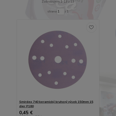
Zobrazujem 1-13 z 13
strana
z 1
Smirdex 740 keramický kruhový výsek 150mm 15
dier P180
0,45 €