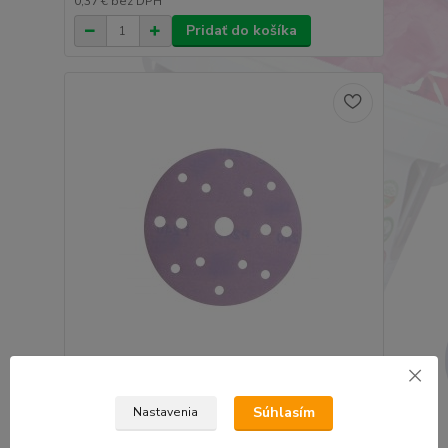
0,37 €
bez DPH
Pridať do košíka
SMIRDEX 740 KERAMICKÝ KRUHOVÝ VÝSEK
150MM 15 DIER P40
Súhlasím
Nastavenia
0,63 €