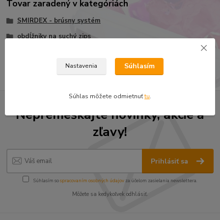
Tovar zaradený v kategóriách
SMIRDEX - brúsny systém
obdĺžniky na suchý zips
Keramický 70 x 420mm 0 dier
Súhlasím
Nastavenia
Súhlas môžete odmietnuť
tu
.
Nepremeškajte novinky, akcie a
zľavy!
Prihlásiť sa
Súhlasím so
spracovaním osobných údajov
za účelom zasielania newslettera.
Môžete sa kedykoľvek odhlásiť.