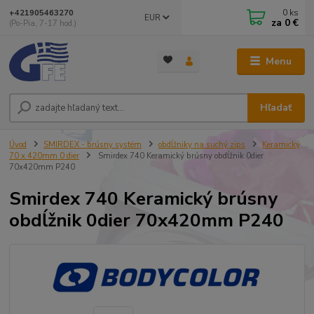
0
ks
+421905463270
EUR
za
0 €
(Po-Pia, 7-17 hod.)
Menu
Hľadať
Úvod
SMIRDEX - brúsny systém
obdĺžniky na suchý zips
Keramický
70 x 420mm 0 dier
Smirdex 740 Keramický brúsny obdĺžnik 0dier
70x420mm P240
Smirdex 740 Keramický brúsny
obdĺžnik 0dier 70x420mm P240