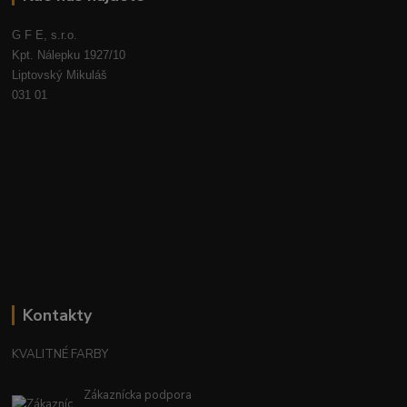
G F E, s.r.o.
Kpt. Nálepku 1927/10
Liptovský Mikuláš
031 01
Kontakty
KVALITNÉ FARBY
Zákaznícka podpora