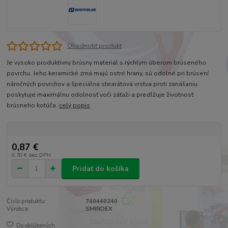
Ohodnotiť produkt
Je vysoko produktívny brúsny materiál s rýchlym úberom brúseného
povrchu. Jeho keramické zrná majú ostré hrany, sú odolné pri brúsení
náročných povrchov a špeciálna stearátová vrstva proti zanášaniu
poskytuje maximálnu odolnosť voči záťaži a predlžuje životnosť
brúsneho kotúča.
celý popis
0,87 €
0,70 €
bez DPH
Pridať do košíka
Číslo produktu:
740440240
Výrobca:
SMIRDEX
Do obľúbených