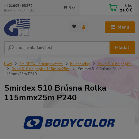
0
ks
+421905463270
EUR
za
0 €
(Po-Pia, 7-17 hod.)
Menu
Hľadať
Úvod
SMIRDEX - brúsny systém
brúsne rolky
Rolka 510 na papieri
Rolka 510 na papieri 115mmx25m
Smirdex 510 Brúsna Rolka
115mmx25m P240
Smirdex 510 Brúsna Rolka
115mmx25m P240