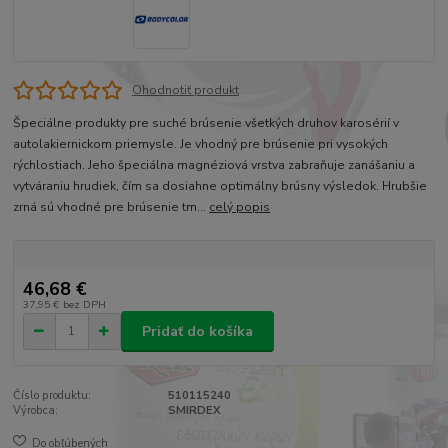
Ohodnotiť produkt
Špeciálne produkty pre suché brúsenie všetkých druhov karosérií v
autolakiernickom priemysle. Je vhodný pre brúsenie pri vysokých
rýchlostiach. Jeho špeciálna magnéziová vrstva zabraňuje zanášaniu a
vytváraniu hrudiek, čím sa dosiahne optimálny brúsny výsledok. Hrubšie
zrná sú vhodné pre brúsenie tm...
celý popis
46,68 €
37,95 €
bez DPH
Pridať do košíka
Číslo produktu:
510115240
Výrobca:
SMIRDEX
Do obľúbených