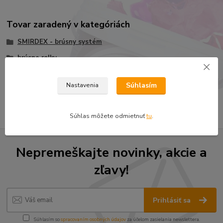
Tovar zaradený v kategóriách
SMIRDEX - brúsny systém
brúsne rolky
Rolka 510 na papieri
Súhlasím
Nastavenia
Rolka 510 na papieri 115mmx25m
Súhlas môžete odmietnuť
tu
.
Nepremeškajte novinky, akcie a
zľavy!
Prihlásiť sa
Súhlasím so
spracovaním osobných údajov
za účelom zasielania newslettera.