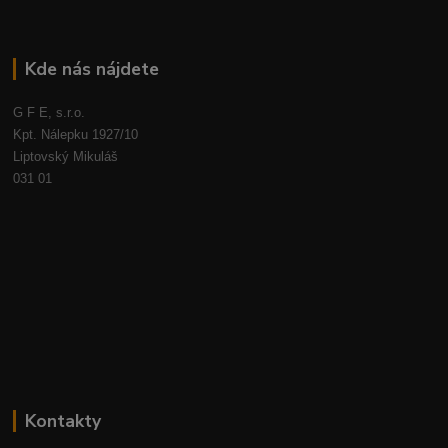
Kde nás nájdete
G F E, s.r.o.
Kpt. Nálepku 1927/10
Liptovský Mikuláš
031 01
Kontakty