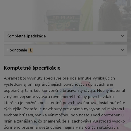
Kompletné špecifikácie
Hodnotenie
1
Kompletné špecifikácie
Abranet bol vyvinutý špeciálne pre dosiahnutie vynikajúcich
výsledkov aj pri najnáročnejších povrchových úpravách a je
úspešný aj tam, kde konvenčné brusiva zlyhávajú. Nosný materiál
z nylonovej siete vytvára rovnomerný brúsny povrch, vďaka
ktorému je možné konzistentnú povrchovú úpravu dosiahnuť ešte
rýchlejšie. Pretože je navrhnutý pre optimálny výkon pri mokrom i
suchom brúsení, vyniká výnimočnou odolnosťou voči opotrebeniu
hrán a zanášanie, čo znamená, že si zachováva vlastnosti vysoko
účinného brúsenia oveľa dlhšie, najmä v náročných situáciách.