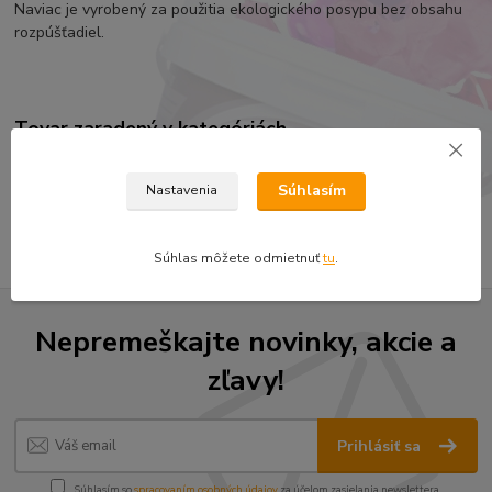
Naviac je vyrobený za použitia ekologického posypu bez obsahu
rozpúšťadiel.
Tovar zaradený v kategóriách
SMIRDEX - brúsny systém
Súhlasím
Nastavenia
Abranet 70x420MM mriežkované brusivo
Súhlas môžete odmietnuť
tu
.
Nepremeškajte novinky, akcie a
zľavy!
Prihlásiť sa
Súhlasím so
spracovaním osobných údajov
za účelom zasielania newslettera.