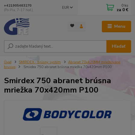
0
ks
+421905463270
EUR
za
0 €
(Po-Pia, 7-17 hod.)
Menu
Hľadať
Úvod
SMIRDEX - brúsny systém
Abranet 70x420MM mriežkované
brusivo
Smirdex 750 abranet brúsna mriežka 70x420mm P100
Smirdex 750 abranet brúsna
mriežka 70x420mm P100