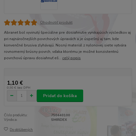
Ohodnotiť produkt
Abranet bol vyvinutý špeciálne pre dosiahnutie vynikajúcich výsledkov aj
pri najnáročnejších povrchových úpravách a je úspešný aj tam, kde
konvenčné brusiva zlyhávajú. Nosný materiál z nylonovej siete vytvára
rovnomerný brúsny povrch, vďaka ktorému je možné konzistentnú
povrchovú úpravu dosiahnuť eš...
celý popis
1,10 €
0,90 €
bez DPH
Pridať do košíka
Číslo produktu:
750440100
Výrobca:
SMIRDEX
Do obľúbených