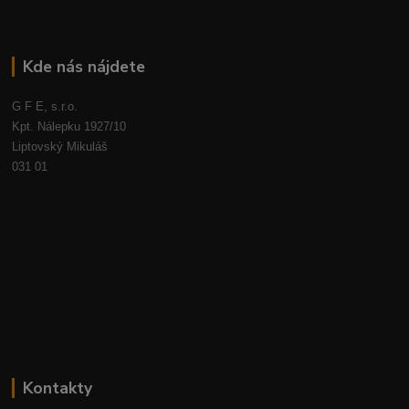
Kde nás nájdete
G F E, s.r.o.
Kpt. Nálepku 1927/10
Liptovský Mikuláš
031 01
Kontakty