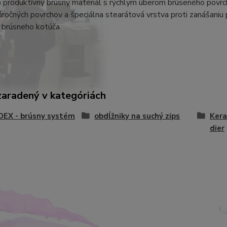
 produktívny brúsny materiál s rýchlym úberom brúseného povrchu
áročných povrchov a špeciálna stearátová vrstva proti zanášaniu 
 brúsneho kotúča.
zaradený v kategóriách
DEX - brúsny systém
obdĺžniky na suchý zips
Kera
dier