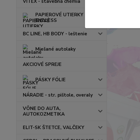
VITEX - stavebná chémia
PAPIEROVÉ UTIERKY
ENDLESS
BC LINE, HB BODY - leštenie
Miešané autolaky
AKCIOVÉ SPREJE
PÁSKY FÓLIE
NÁRADIE - str. pištole, overaly
VÔNE DO AUTA,
AUTOKOZMETIKA
ELIT-SK ŠTETCE, VALČEKY