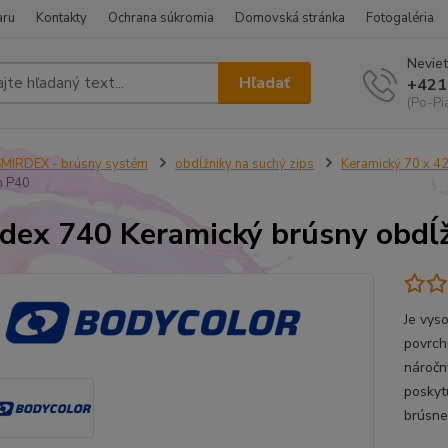
aru
Kontakty
Ochrana súkromia
Domovská stránka
Fotogaléria
Neviet
Hľadať
+421
(Po-Pi
MIRDEX - brúsny systém
obdĺžniky na suchý zips
Keramický 70 x 4
 P40
dex 740 Keramický brúsny obdĺ
Je vys
povrch
náročn
poskyt
brúsne