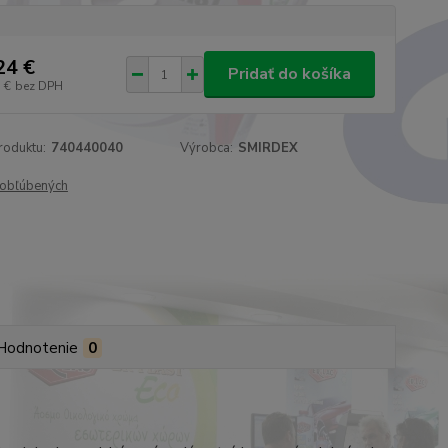
24 €
Pridať do košíka
 €
bez DPH
roduktu:
740440040
Výrobca:
SMIRDEX
obľúbených
Hodnotenie
0