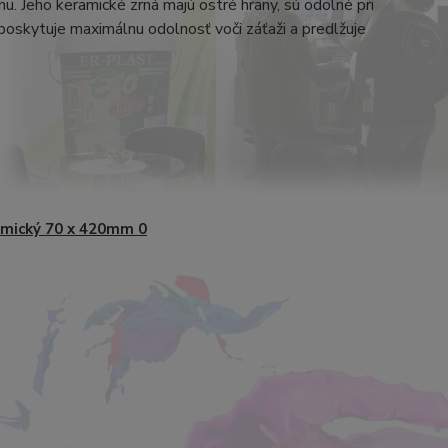
. Jeho keramické zrná majú ostré hrany, sú odolné pri
poskytuje maximálnu odolnosť voči záťaži a predlžuje
mický 70 x 420mm 0