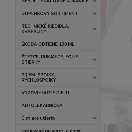
GEBOL - PRACOVNÉ RUKAVICE
DOPLNKOVÝ SORTIMENT
TECHNICKÉ RIEDIDLÁ,
KVAPALINY
ŠKODA ODTIENE 150 ML
ŠTETCE, RUKAVICE, FÓLIE,
STIERKY
PRIEM. SPOJKY,
RÝCHLOSPOJKY
VYZDVIHNUTIE DIELU
AUTOLEKÁRNIČKA
Čistiace utierky
rozlievané polyuret. a epox.