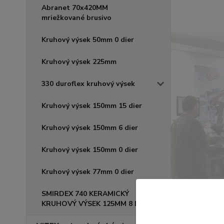
Abranet 70x420MM
mriežkované brusivo
Kruhový výsek 50mm 0 dier
Kruhový výsek 225mm
330 duroflex kruhový výsek
Kruhový výsek 150mm 15 dier
Kruhový výsek 150mm 6 dier
Kruhový výsek 150mm 0 dier
Kruhový výsek 77mm 0 dier
SMIRDEX 740 KERAMICKÝ
KRUHOVÝ VÝSEK 125MM 8 DIER