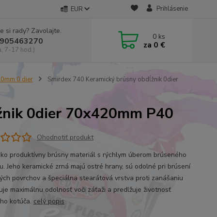
Prihlásenie
EUR
e si rady? Zavolajte.
0
ks
905463270
za
0 €
a, 7-17 hod.)
20mm 0 dier
Smirdex 740 Keramický brúsny obdĺžnik 0dier
žnik 0dier 70x420mm P40
Ohodnotiť produkt
oko produktívny brúsny materiál s rýchlym úberom brúseného
u. Jeho keramické zrná majú ostré hrany, sú odolné pri brúsení
ých povrchov a špeciálna stearátová vrstva proti zanášaniu
uje maximálnu odolnosť voči záťaži a predlžuje životnosť
ho kotúča.
celý popis