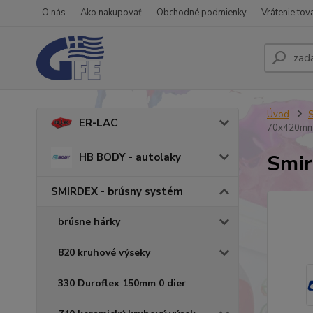
O nás
Ako nakupovať
Obchodné podmienky
Vrátenie tov
Úvod
S
ER-LAC
70x420mm
Smir
HB BODY - autolaky
SMIRDEX - brúsny systém
brúsne hárky
820 kruhové výseky
330 Duroflex 150mm 0 dier