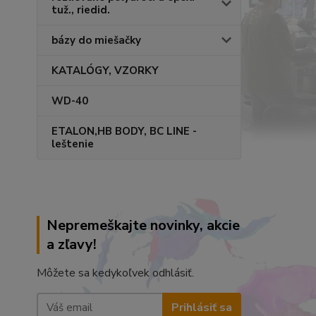
tuž., riedid.
bázy do miešačky
KATALÓGY, VZORKY
WD-40
ETALON,HB BODY, BC LINE -
leštenie
Nepremeškajte novinky, akcie
a zľavy!
Môžete sa kedykoľvek odhlásiť.
Prihlásiť sa