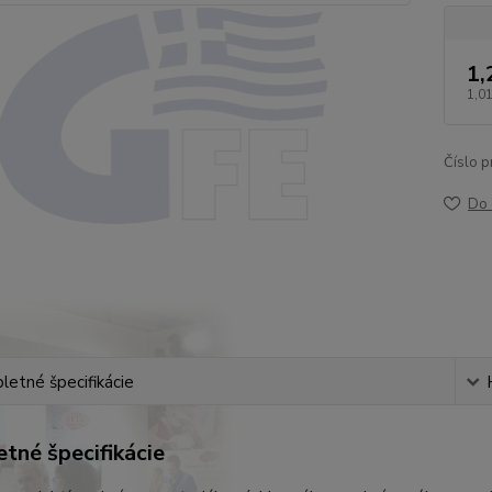
1,
1,01
Číslo p
Do 
etné špecifikácie
tné špecifikácie