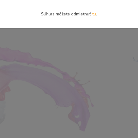
Súhlas môžete odmietnuť
tu
.