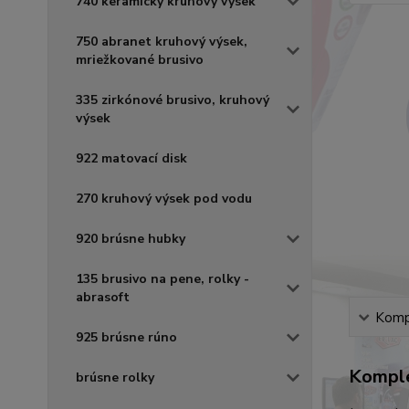
740 keramický kruhový výsek
750 abranet kruhový výsek,
mriežkované brusivo
335 zirkónové brusivo, kruhový
výsek
922 matovací disk
270 kruhový výsek pod vodu
920 brúsne hubky
135 brusivo na pene, rolky -
abrasoft
Kompl
925 brúsne rúno
Komple
brúsne rolky