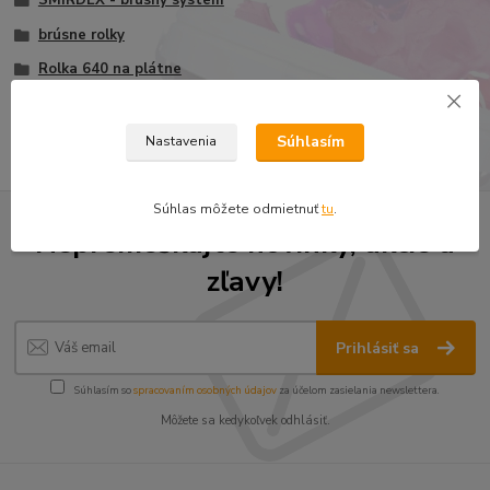
brúsne rolky
Rolka 640 na plátne
Rolka 640 na plátne 150mmx25m
Súhlasím
Nastavenia
Súhlas môžete odmietnuť
tu
.
Nepremeškajte novinky, akcie a
zľavy!
Prihlásiť sa
Súhlasím so
spracovaním osobných údajov
za účelom zasielania newslettera.
Môžete sa kedykoľvek odhlásiť.