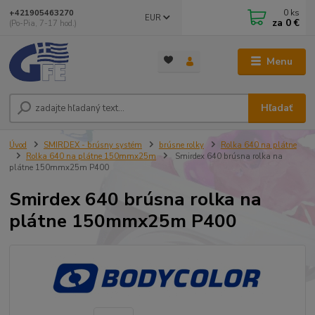
0
ks
+421905463270
EUR
za
0 €
(Po-Pia, 7-17 hod.)
Menu
Hľadať
Úvod
SMIRDEX - brúsny systém
brúsne rolky
Rolka 640 na plátne
Rolka 640 na plátne 150mmx25m
Smirdex 640 brúsna rolka na
plátne 150mmx25m P400
Smirdex 640 brúsna rolka na
plátne 150mmx25m P400