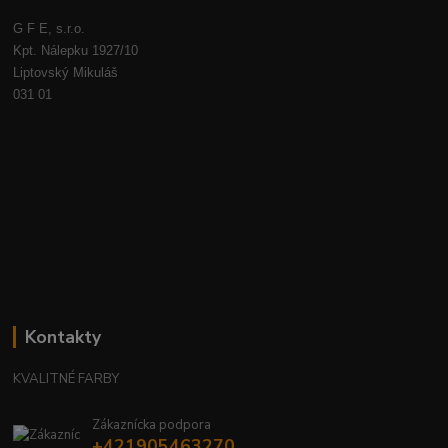
G F E, s.r.o.
Kpt. Nálepku 1927/10
Liptovský Mikuláš
031 01
Kontakty
KVALITNÉ FARBY
Zákaznícka podpora
+421905463270