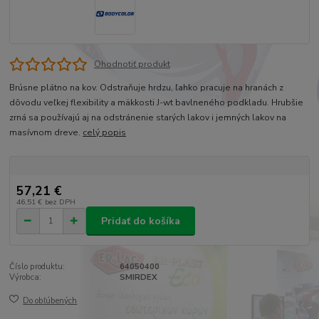
Ohodnotiť produkt
Brúsne plátno na kov. Odstraňuje hrdzu, ľahko pracuje na hranách z
dôvodu veľkej flexibility a mäkkosti J-wt bavlneného podkladu. Hrubšie
zrná sa používajú aj na odstránenie starých lakov i jemných lakov na
masívnom dreve.
celý popis
57,21 €
46,51 €
bez DPH
Pridať do košíka
Číslo produktu:
64050400
Výrobca:
SMIRDEX
Do obľúbených