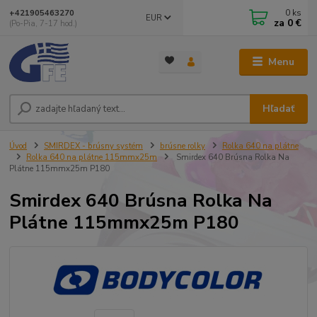
0
ks
+421905463270
EUR
za
0 €
(Po-Pia, 7-17 hod.)
Menu
Hľadať
Úvod
SMIRDEX - brúsny systém
brúsne rolky
Rolka 640 na plátne
Rolka 640 na plátne 115mmx25m
Smirdex 640 Brúsna Rolka Na
Plátne 115mmx25m P180
Smirdex 640 Brúsna Rolka Na
Plátne 115mmx25m P180