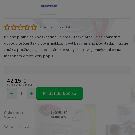
Ohodnotiť produkt
Brúsne plátno na kov. Odstraňuje hrdzu, ľahko pracuje na hranách z
dôvodu veľkej flexibility a mäkkosti J-wt bavlneného podkladu. Hrubšie
zrná sa používajú aj na odstránenie starých lakov i jemných lakov na
masívnom dreve.
celý popis
42,15 €
34,27 €
bez DPH
Pridať do košíka
Číslo produktu:
64025180
Výrobca:
SMIRDEX
Do obľúbených