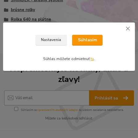
brúsne rolky
Rolka 640 na plátne
Rolka 640 na plátne 115mmx25m
Súhlasím
Nastavenia
Súhlas môžete odmietnuť
tu
.
Nepremeškajte novinky, akcie a
zľavy!
Prihlásiť sa
Súhlasím so
spracovaním osobných údajov
za účelom zasielania newslettera.
Môžete sa kedykoľvek odhlásiť.