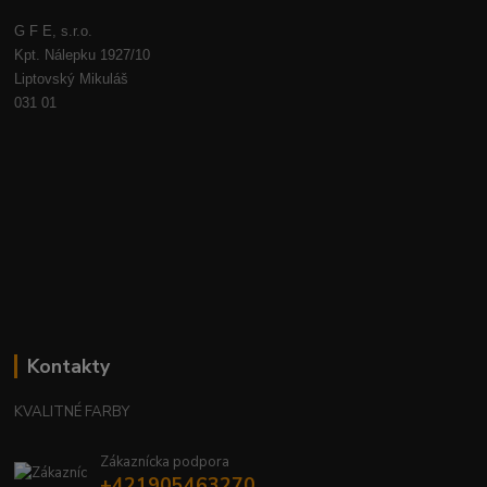
G F E, s.r.o.
Kpt. Nálepku 1927/10
Liptovský Mikuláš
031 01
Kontakty
KVALITNÉ FARBY
Zákaznícka podpora
+421905463270