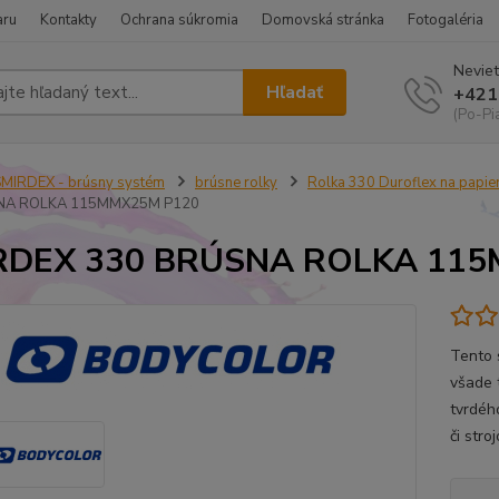
aru
Kontakty
Ochrana súkromia
Domovská stránka
Fotogaléria
Neviet
Hľadať
+421
(Po-Pi
MIRDEX - brúsny systém
brúsne rolky
Rolka 330 Duroflex na papie
NA ROLKA 115MMX25M P120
RDEX 330 BRÚSNA ROLKA 11
Tento 
všade 
tvrdéh
či str