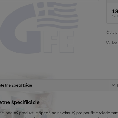
18
14,
Číslo p
Do 
etné špecifikácie
tné špecifikácie
ne-odolný produkt je špeciálne navrhnutý pre použitie všade tam,