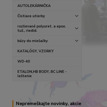
AUTOLEKÁRNIČKA
Čistiace utierky
rozlievané polyuret. a epox.
tuž., riedid.
bázy do miešačky
KATALÓGY, VZORKY
WD-40
ETALON,HB BODY, BC LINE -
leštenie
Nepremeškajte novinky, akcie