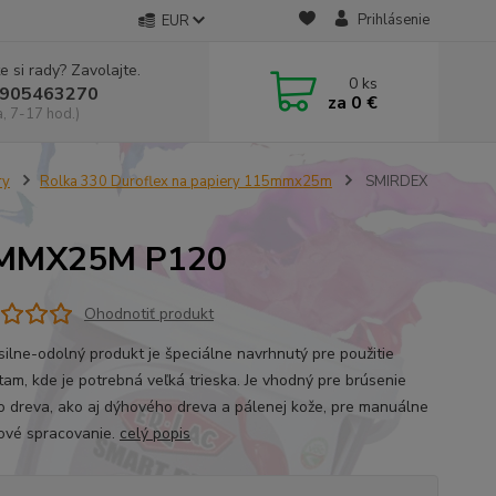
Prihlásenie
EUR
e si rady? Zavolajte.
0
ks
905463270
za
0 €
a, 7-17 hod.)
ry
Rolka 330 Duroflex na papiery 115mmx25m
SMIRDEX
5MMX25M P120
Ohodnotiť produkt
silne-odolný produkt je špeciálne navrhnutý pre použitie
tam, kde je potrebná veľká trieska. Je vhodný pre brúsenie
o dreva, ako aj dýhového dreva a pálenej kože, pre manuálne
ojové spracovanie.
celý popis