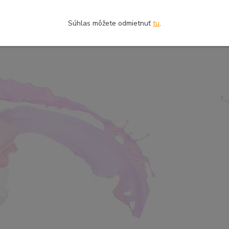
Súhlas môžete odmietnuť
tu
.