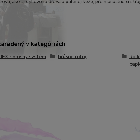
reva, ako aj dýhového dreva a pálenej kože, pre manuálne či stro
zaradený v kategóriách
DEX - brúsny systém
brúsne rolky
Rolk
papi