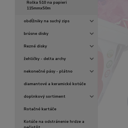
Rolka 510 na papieri
115mmx50m
obdĺžniky na suchý zips
brúsne disky
Rezné disky
žehličky - delta archy
nekonečné pásy - plátno
diamantové a keramické kotúče
doplnkový sortiment
Rotačné kartáče
Kotúče na odstránenie hrdze a
nečistôt