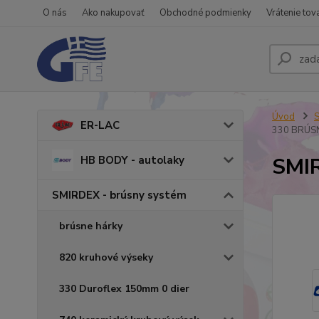
O nás
Ako nakupovať
Obchodné podmienky
Vrátenie tov
Úvod
S
ER-LAC
330 BRÚS
SMI
HB BODY - autolaky
SMIRDEX - brúsny systém
brúsne hárky
820 kruhové výseky
330 Duroflex 150mm 0 dier