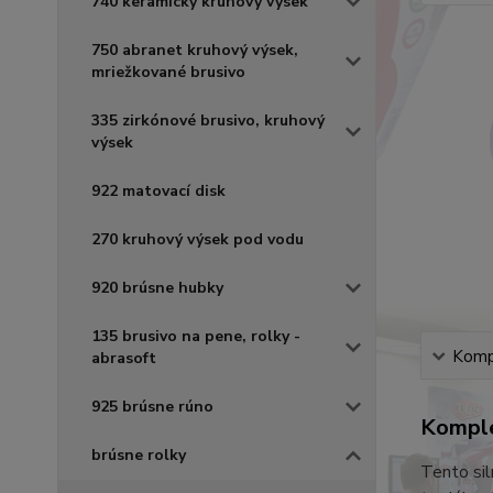
740 keramický kruhový výsek
750 abranet kruhový výsek,
mriežkované brusivo
335 zirkónové brusivo, kruhový
výsek
922 matovací disk
270 kruhový výsek pod vodu
920 brúsne hubky
135 brusivo na pene, rolky -
Kompl
abrasoft
925 brúsne rúno
Komple
brúsne rolky
Tento sil