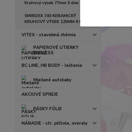
Kruhový výsek 77mm 0 dier
SMIRDEX 740 KERAMICKÝ
KRUHOVÝ VÝSEK 125MM 8 DIER
VITEX - stavebná chémia
PAPIEROVÉ UTIERKY
ENDLESS
BC LINE, HB BODY - leštenie
Miešané autolaky
AKCIOVÉ SPREJE
PÁSKY FÓLIE
NÁRADIE - str. pištole, overaly