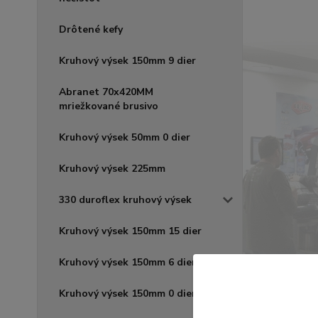
Drôtené kefy
Kruhový výsek 150mm 9 dier
Abranet 70x420MM
mriežkované brusivo
Kruhový výsek 50mm 0 dier
Kruhový výsek 225mm
330 duroflex kruhový výsek
Kruhový výsek 150mm 15 dier
Kruhový výsek 150mm 6 dier
Kruhový výsek 150mm 0 dier