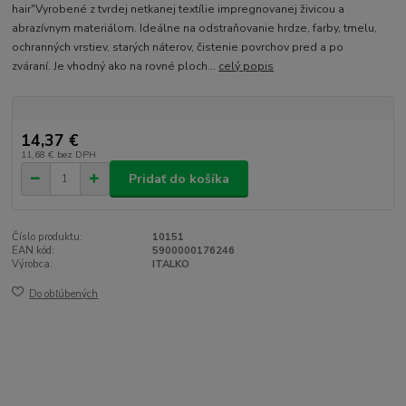
hair"Vyrobené z tvrdej netkanej textílie impregnovanej živicou a
abrazívnym materiálom. Ideálne na odstraňovanie hrdze, farby, tmelu,
ochranných vrstiev, starých náterov, čistenie povrchov pred a po
zváraní. Je vhodný ako na rovné ploch...
celý popis
14,37 €
11,68 €
bez DPH
Pridať do košíka
Číslo produktu:
10151
EAN kód:
5900000176246
Výrobca:
ITALKO
Do obľúbených