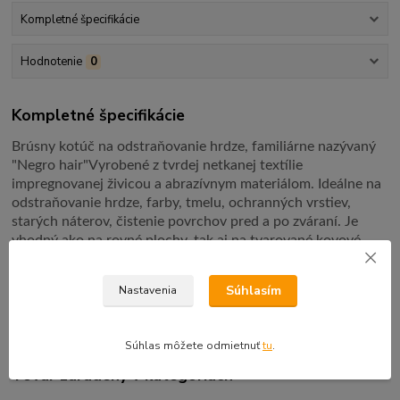
Kompletné špecifikácie
Hodnotenie
0
Kompletné špecifikácie
Brúsny kotúč na odstraňovanie hrdze, familiárne nazývaný
"Negro hair"
Vyrobené z tvrdej netkanej textílie
impregnovanej živicou a abrazívnym materiálom.
Ideálne na
odstraňovanie hrdze, farby, tmelu, ochranných vrstiev,
starých náterov, čistenie povrchov pred a po zváraní.
Je
vhodný ako na rovné plochy, tak aj na tvarované kovové
diely.
Umožňuje rýchlo a efektívne odstrániť hrdzu alebo
farbu z brúsených prvkov.
Vyznačuje sa vysokou
Súhlasím
Nastavenia
životnosťou a účinnosťou.
Súhlas môžete odmietnuť
tu
.
Tovar zaradený v kategóriách