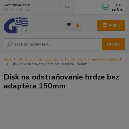
0
ks
+421905463270
EUR
za
0 €
(Po-Pia, 7-17 hod.)
Menu
Hľadať
Úvod
SMIRDEX - brúsny systém
Kotúče na odstránenie hrdze a nečistôt
Disk na odstraňovanie hrdze bez adaptéra 150mm
Disk na odstraňovanie hrdze bez
adaptéra 150mm