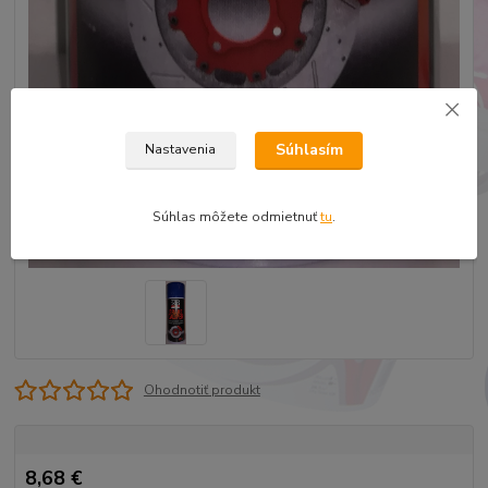
Súhlasím
Nastavenia
Súhlas môžete odmietnuť
tu
.
Ohodnotiť produkt
8,68 €