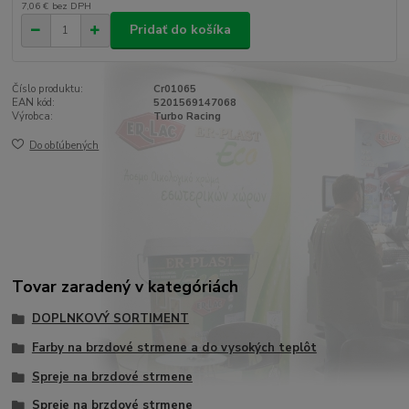
7,06 €
bez DPH
Pridať do košíka
Číslo produktu:
Cr01065
EAN kód:
5201569147068
Výrobca:
Turbo Racing
Do obľúbených
Tovar zaradený v kategóriách
DOPLNKOVÝ SORTIMENT
Farby na brzdové strmene a do vysokých teplôt
Spreje na brzdové strmene
Spreje na brzdové strmene