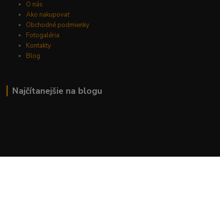
O nás
Ako nakupovať
Obchodné podmienky
Fotogaléria
Kontakty
Blog
Najčítanejšie na blogu
Kde nás nájdete
G F E, s.r.o.
Kpt. Nálepku 1927/10
Liptovský Mikuláš
031 01