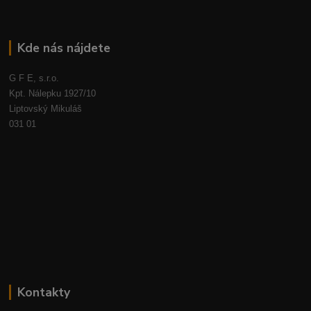
Kde nás nájdete
G F E, s.r.o.
Kpt. Nálepku 1927/10
Liptovský Mikuláš
031 01
Kontakty