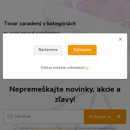
Tovar zaradený v kategóriách
DOPLNKOVÝ SORTIMENT
BISON, UHU lepidlá a silikóny
Súhlasím
Nastavenia
kreatívne lepidlá
Súhlas môžete odmietnuť
tu
.
Nepremeškajte novinky, akcie a
zľavy!
Prihlásiť sa
Súhlasím so
spracovaním osobných údajov
za účelom zasielania newslettera.