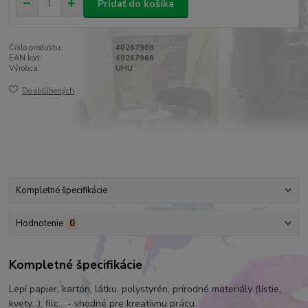
Pridať do košíka
Číslo produktu:
40267968
EAN kód:
40267968
Výrobca:
UHU
Do obľúbených
Kompletné špecifikácie
Hodnotenie
0
Kompletné špecifikácie
Lepí papier, kartón, látku, polystyrén, prírodné materiály (lístie,
kvety...), filc... - vhodné pre kreatívnu prácu.