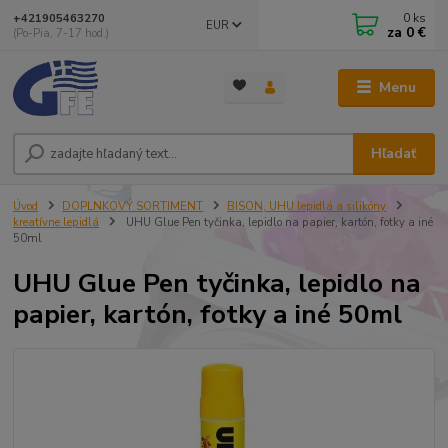
0
ks
+421905463270
EUR
za
0 €
(Po-Pia, 7-17 hod.)
Menu
Hľadať
Úvod
DOPLNKOVÝ SORTIMENT
BISON, UHU lepidlá a silikóny
kreatívne lepidlá
UHU Glue Pen tyčinka, lepidlo na papier, kartón, fotky a iné
50ml
UHU Glue Pen tyčinka, lepidlo na
papier, kartón, fotky a iné 50ml