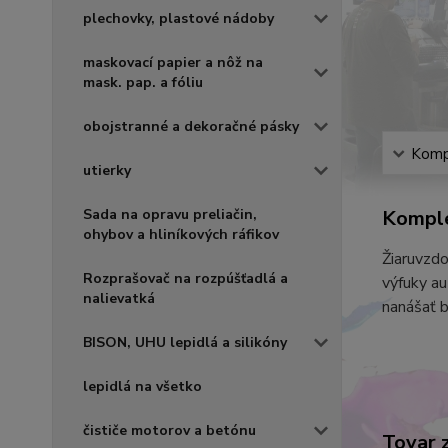
plechovky, plastové nádoby
maskovací papier a nôž na
mask. pap. a fóliu
obojstranné a dekoračné pásky
Kompl
utierky
Sada na opravu preliačin,
Komple
ohybov a hliníkových ráfikov
Žiaruvzdo
Rozprašovač na rozpúšťadlá a
výfuky au
nalievatká
nanášať b
BISON, UHU lepidlá a silikóny
lepidlá na všetko
čističe motorov a betónu
Tovar 