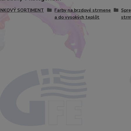
NKOVÝ SORTIMENT
Farby na brzdové strmene
Spre
a do vysokých teplôt
str