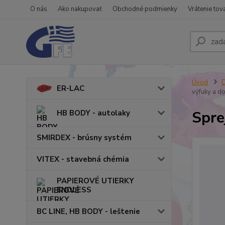
O nás
Ako nakupovať
Obchodné podmienky
Vrátenie tov
Úvod
ER-LAC
výfuky a d
Spre
HB BODY - autolaky
SMIRDEX - brúsny systém
VITEX - stavebná chémia
PAPIEROVÉ UTIERKY
ENDLESS
BC LINE, HB BODY - leštenie