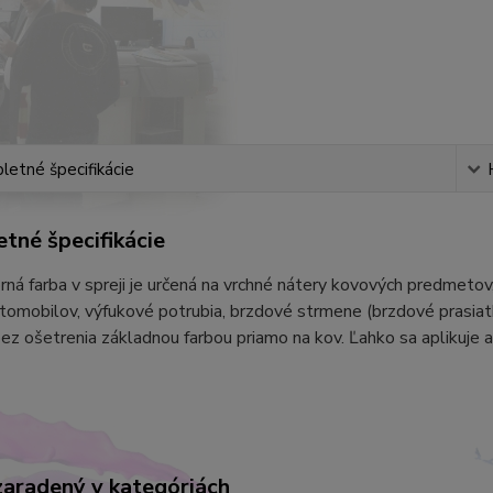
etné špecifikácie
tné špecifikácie
rná farba v spreji je určená na vrchné nátery kovových predmeto
tomobilov, výfukové potrubia, brzdové strmene (brzdové prasiatka
ez ošetrenia základnou farbou priamo na kov. Ľahko sa aplikuje a
zaradený v kategóriách