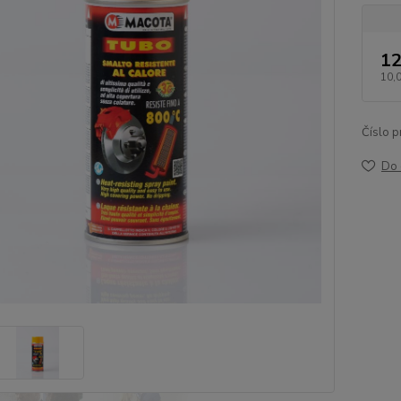
12
10,
Číslo p
Do 