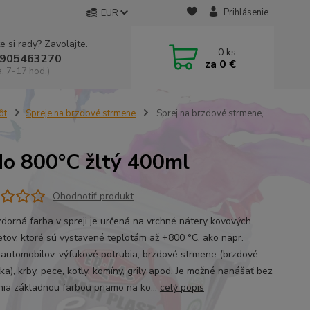
Prihlásenie
EUR
e si rady? Zavolajte.
0
ks
905463270
za
0 €
a, 7-17 hod.)
ôt
Spreje na brzdové strmene
Sprej na brzdové strmene,
do 800°C žltý 400ml
Ohodnotiť produkt
zdorná farba v spreji je určená na vrchné nátery kovových
tov, ktoré sú vystavené teplotám až +800 °C, ako napr.
 automobilov, výfukové potrubia, brzdové strmene (brzdové
ka), krby, pece, kotly, komíny, grily apod. Je možné nanášať bez
nia základnou farbou priamo na ko...
celý popis