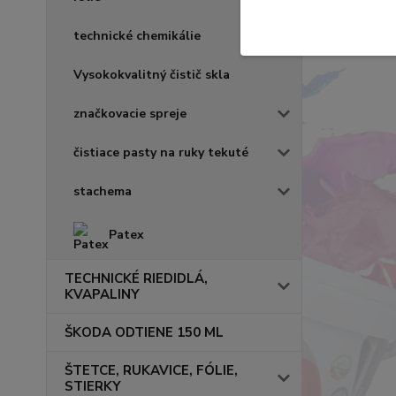
technické chemikálie
Vysokokvalitný čistič skla
značkovacie spreje
čistiace pasty na ruky tekuté
stachema
Patex
TECHNICKÉ RIEDIDLÁ,
KVAPALINY
ŠKODA ODTIENE 150 ML
ŠTETCE, RUKAVICE, FÓLIE,
STIERKY