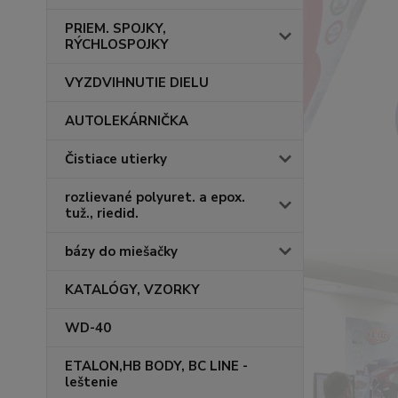
PRIEM. SPOJKY,
RÝCHLOSPOJKY
VYZDVIHNUTIE DIELU
AUTOLEKÁRNIČKA
Čistiace utierky
rozlievané polyuret. a epox.
tuž., riedid.
bázy do miešačky
KATALÓGY, VZORKY
WD-40
ETALON,HB BODY, BC LINE -
leštenie