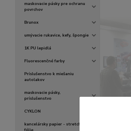
maskovacie pásky pre ochranu
povrchov
Brunox
umývacie rukavice, kefy, špongie
1K PU lepidlá
Fluorescenčné farby
Príslušenstvo k miešaniu
autolakov
maskovacie pásky,
príslušenstvo
CYKLON
kancelársky papier - stretch
fólie