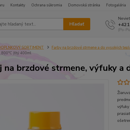
aru
Kontakty
Ochrana súkromia
Domovská stránka
Fotogaléria
Neviet
Hľadať
+421
(Po-Pi
DOPLNKOVÝ SORTIMENT
Farby na brzdové strmene a do vysokých tepl
o 800°C žltý 400ml
j na brzdové strmene, výfuky a 
Žiaruv
predme
výfuky
prasiat
ošetre