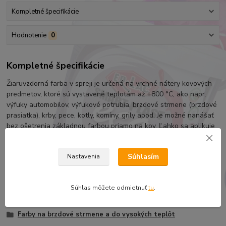
Kompletné špecifikácie
Hodnotenie
0
Kompletné špecifikácie
Žiaruvzdorná farba v spreji je určená na vrchné nátery kovových
predmetov, ktoré sú vystavené teplotám až +800 °C, ako napr.
výfuky automobilov, výfukové potrubia, brzdové strmene (brzdové
prasiatka), krby, pece, kotly, komíny, grily apod. Je možné nanášať
bez ošetrenia základnou farbou priamo na kov. Ľahko sa aplikuje
a dlhodobo chráni.
Súhlasím
Nastavenia
Tovar zaradený v kategóriách
Súhlas môžete odmietnuť
tu
.
DOPLNKOVÝ SORTIMENT
Farby na brzdové strmene a do vysokých teplôt