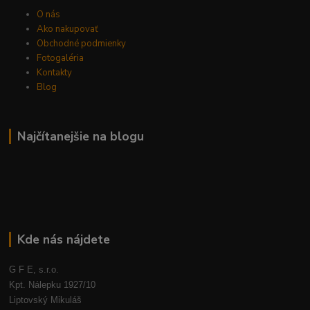
O nás
Ako nakupovať
Obchodné podmienky
Fotogaléria
Kontakty
Blog
Najčítanejšie na blogu
Kde nás nájdete
G F E, s.r.o.
Kpt. Nálepku 1927/10
Liptovský Mikuláš