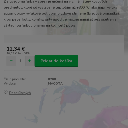
Žiaruvzdorná farba v spreji je určená na vrchné nátery kovových
predmetov, ktoré sú vystavené teplotám až +800 °C, ako napr. výfuky
automobilov, výfukové potrubia, brzdové strmene (brzdové prasiatka),
krby, pece, kotly, komíny, grily apod. Je možné nanášať bez ošetrenia
základnou farbou priamo na ko...
celý popis
12,34 €
10,03 €
bez DPH
Pridať do košíka
Číslo produktu:
8208
Výrobca:
MACOTA
Do obľúbených