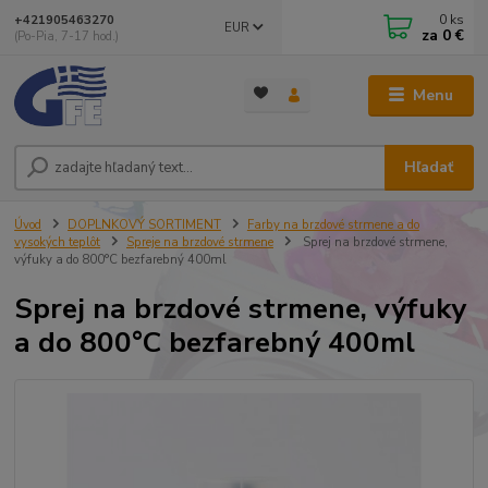
0
ks
+421905463270
EUR
za
0 €
(Po-Pia, 7-17 hod.)
Menu
Hľadať
Úvod
DOPLNKOVÝ SORTIMENT
Farby na brzdové strmene a do
vysokých teplôt
Spreje na brzdové strmene
Sprej na brzdové strmene,
výfuky a do 800°C bezfarebný 400ml
Sprej na brzdové strmene, výfuky
a do 800°C bezfarebný 400ml