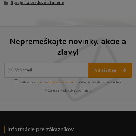
Spreje na brzdové strmene
Nepremeškajte novinky, akcie a
zľavy!
Prihlásiť sa
Súhlasím so
spracovaním osobných údajov
za účelom zasielania newslettera.
Môžete sa kedykoľvek odhlásiť.
Informácie pre zákazníkov