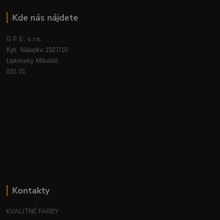
Kde nás nájdete
G F E, s.r.o.
Kpt. Nálepku 1927/10
Liptovský Mikuláš
031 01
Kontakty
KVALITNÉ FARBY