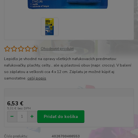
Ohodnotiť produkt
Lepidlo je vhodné na opravy všetkých nafukovacích predmetov:
nafukovačky, plachty, celty... ale aj plastovú obuv (napr. crocsy). V balení
so záplatou a veľkosti cca 4 x 12 cm. Záplatu je možné kúpiť aj
samostatne.
celý popis
6,53 €
5,31 €
bez DPH
Pridať do košíka
Číslo produktu:
4026700466553