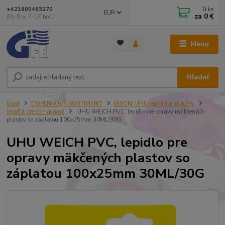
0
ks
+421905463270
EUR
za
0 €
(Po-Pia, 7-17 hod.)
Menu
Hľadať
Úvod
DOPLNKOVÝ SORTIMENT
BISON, UHU lepidlá a silikóny
lepidlá pre domácnosť
UHU WEICH PVC, lepidlo pre opravy mäkčených
plastov so záplatou 100x25mm 30ML/30G
UHU WEICH PVC, lepidlo pre
opravy mäkčených plastov so
záplatou 100x25mm 30ML/30G