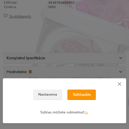
EAN kód:
4026700466553
Výrobca:
UHU
Do obľúbených
Kompletné špecifikácie
Hodnotenie
0
Kompletné špecifikácie
Súhlasím
Nastavenia
Lepidlo je vhodné na opravy všetkých nafukovacích predmetov:
nafukovačky, plachty, celty... ale aj plastovú obuv (napr. crocsy). V
balení so záplatou a veľkosti cca 4 x 12 cm. Záplatu je možné
Súhlas môžete odmietnuť
tu
.
kúpiť aj samostatne.