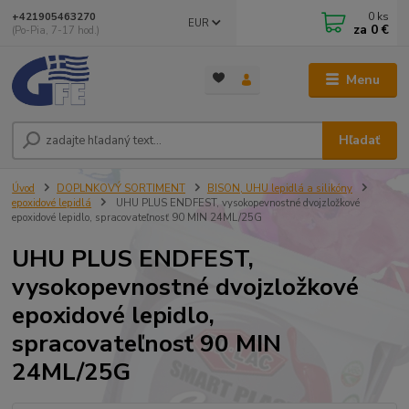
0
ks
+421905463270
EUR
za
0 €
(Po-Pia, 7-17 hod.)
Menu
Hľadať
Úvod
DOPLNKOVÝ SORTIMENT
BISON, UHU lepidlá a silikóny
epoxidové lepidlá
UHU PLUS ENDFEST, vysokopevnostné dvojzložkové
epoxidové lepidlo, spracovateľnosť 90 MIN 24ML/25G
UHU PLUS ENDFEST,
vysokopevnostné dvojzložkové
epoxidové lepidlo,
spracovateľnosť 90 MIN
24ML/25G