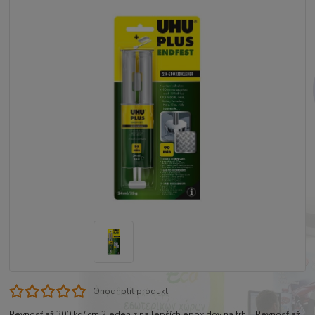
Ohodnotiť produkt
Pevnosť až 300 kg/ cm 2Jeden z najlepších epoxidov na trhu. Pevnosť až