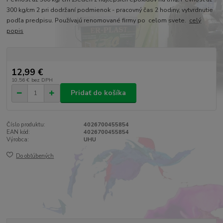
300 kg/cm 2 pri dodržaní podmienok - pracovný čas 2 hodiny, vytvrdnutie
podľa predpisu. Používajú renomované firmy po celom svete.
celý
popis
12,99 €
10,56 €
bez DPH
Pridať do košíka
Číslo produktu:
4026700455854
EAN kód:
4026700455854
Výrobca:
UHU
Do obľúbených