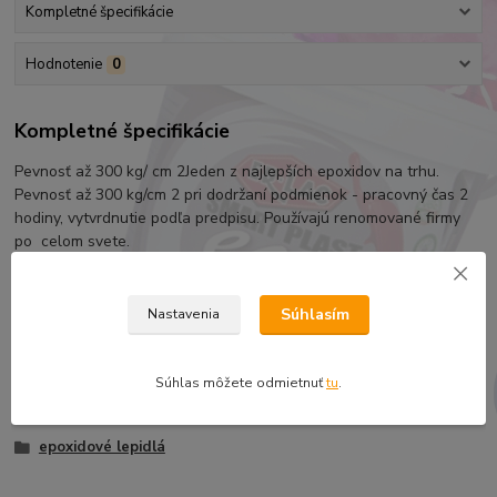
Kompletné špecifikácie
Hodnotenie
0
Kompletné špecifikácie
Pevnosť až 300 kg/ cm 2Jeden z najlepších epoxidov na trhu.
Pevnosť až 300 kg/cm 2 pri dodržaní podmienok - pracovný čas 2
hodiny, vytvrdnutie podľa predpisu. Používajú renomované firmy
po celom svete.
Súhlasím
Nastavenia
Tovar zaradený v kategóriách
DOPLNKOVÝ SORTIMENT
Súhlas môžete odmietnuť
tu
.
BISON, UHU lepidlá a silikóny
epoxidové lepidlá