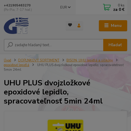
0
ks
+421905463270
EUR
za
0 €
(Po-Pia, 7-17 hod.)
Menu
Hľadať
Úvod
DOPLNKOVÝ SORTIMENT
BISON, UHU lepidlá a silikóny
epoxidové lepidlá
UHU PLUS dvojzložkové epoxidové lepidlo, spracovateľnosť
5min 24ml
UHU PLUS dvojzložkové
epoxidové lepidlo,
spracovateľnosť 5min 24ml