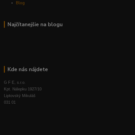
Blog
Najčítanejšie na blogu
Kde nás nájdete
G F E, s.r.o.
Kpt. Nálepku 1927/10
Liptovský Mikuláš
031 01