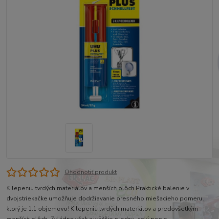
Ohodnotiť produkt
K lepeniu tvrdých materiálov a menších plôch.Praktické balenie v
dvojstriekačke umožňuje dodržiavanie presného miešacieho pomeru,
ktorý je 1:1 objemovo! K lepeniu tvrdých materiálov a predovšetkým