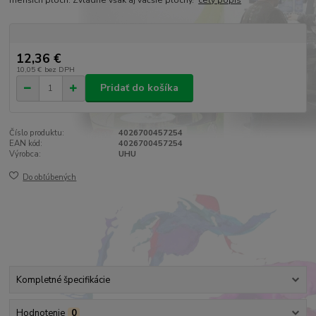
menších plôch. Zvládne však aj väčšie plochy.
celý popis
12,36 €
10,05 €
bez DPH
Pridať do košíka
Číslo produktu:
4026700457254
EAN kód:
4026700457254
Výrobca:
UHU
Do obľúbených
Kompletné špecifikácie
Hodnotenie
0