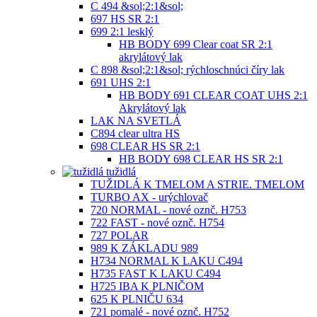
C 494 &sol;2:1&sol;
697 HS SR 2:1
699 2:1 lesklý
HB BODY 699 Clear coat SR 2:1
akrylátový lak
C 898 &sol;2:1&sol; rýchloschnúci číry lak
691 UHS 2:1
HB BODY 691 CLEAR COAT UHS 2:1
Akrylátový lak
LAK NA SVETLÁ
C894 clear ultra HS
698 CLEAR HS SR 2:1
HB BODY 698 CLEAR HS SR 2:1
tužidlá
TUŽIDLÁ K TMELOM A STRIE. TMELOM
TURBO AX - urýchlovač
720 NORMAL - nové oznč. H753
722 FAST - nové oznč. H754
727 POLAR
989 K ZÁKLADU 989
H734 NORMAL K LAKU C494
H735 FAST K LAKU C494
H725 IBA K PLNIČOM
625 K PLNIČU 634
721 pomalé - nové oznč. H752