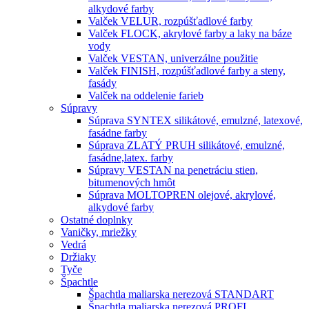
alkydové farby
Valček VELUR, rozpúšťadlové farby
Valček FLOCK, akrylové farby a laky na báze
vody
Valček VESTAN, univerzálne použitie
Valček FINISH, rozpúšťadlové farby a steny,
fasády
Valček na oddelenie farieb
Súpravy
Súprava SYNTEX silikátové, emulzné, latexové,
fasádne farby
Súprava ZLATÝ PRUH silikátové, emulzné,
fasádne,latex. farby
Súpravy VESTAN na penetráciu stien,
bitumenových hmôt
Súprava MOLTOPREN olejové, akrylové,
alkydové farby
Ostatné doplnky
Vaničky, mriežky
Vedrá
Držiaky
Tyče
Špachtle
Špachtla maliarska nerezová STANDART
Špachtla maliarska nerezová PROFI