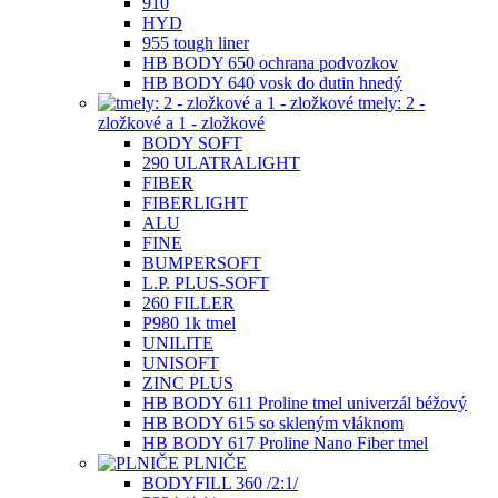
910
HYD
955 tough liner
HB BODY 650 ochrana podvozkov
HB BODY 640 vosk do dutin hnedý
tmely: 2 -
zložkové a 1 - zložkové
BODY SOFT
290 ULATRALIGHT
FIBER
FIBERLIGHT
ALU
FINE
BUMPERSOFT
L.P. PLUS-SOFT
260 FILLER
P980 1k tmel
UNILITE
UNISOFT
ZINC PLUS
HB BODY 611 Proline tmel univerzál béžový
HB BODY 615 so skleným vláknom
HB BODY 617 Proline Nano Fiber tmel
PLNIČE
BODYFILL 360 /2:1/