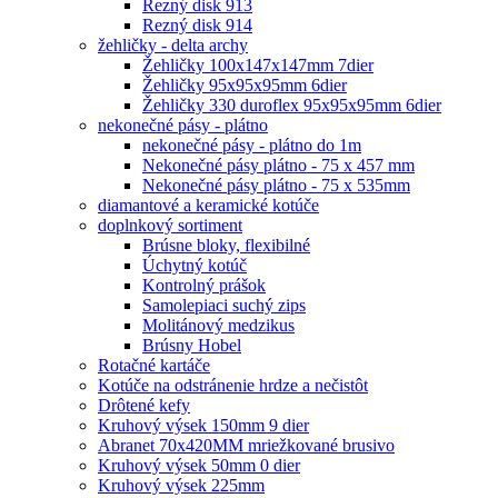
Rezný disk 913
Rezný disk 914
žehličky - delta archy
Žehličky 100x147x147mm 7dier
Žehličky 95x95x95mm 6dier
Žehličky 330 duroflex 95x95x95mm 6dier
nekonečné pásy - plátno
nekonečné pásy - plátno do 1m
Nekonečné pásy plátno - 75 x 457 mm
Nekonečné pásy plátno - 75 x 535mm
diamantové a keramické kotúče
doplnkový sortiment
Brúsne bloky, flexibilné
Úchytný kotúč
Kontrolný prášok
Samolepiaci suchý zips
Molitánový medzikus
Brúsny Hobel
Rotačné kartáče
Kotúče na odstránenie hrdze a nečistôt
Drôtené kefy
Kruhový výsek 150mm 9 dier
Abranet 70x420MM mriežkované brusivo
Kruhový výsek 50mm 0 dier
Kruhový výsek 225mm