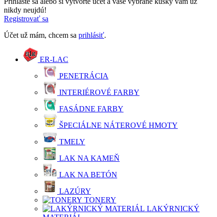
Prihláste sa alebo si vytvorte účet a vaše vybrané kúsky vám už
nikdy neujdú!
Registrovať sa
Účet už mám, chcem sa
prihlásiť
.
ER-LAC
PENETRÁCIA
INTERIÉROVÉ FARBY
FASÁDNE FARBY
ŠPECIÁLNE NÁTEROVÉ HMOTY
TMELY
LAK NA KAMEŇ
LAK NA BETÓN
LAZÚRY
TONERY
LAKÝRNICKÝ