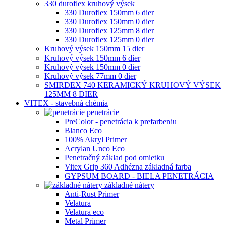
330 duroflex kruhový výsek
330 Duroflex 150mm 6 dier
330 Duroflex 150mm 0 dier
330 Duroflex 125mm 8 dier
330 Duroflex 125mm 0 dier
Kruhový výsek 150mm 15 dier
Kruhový výsek 150mm 6 dier
Kruhový výsek 150mm 0 dier
Kruhový výsek 77mm 0 dier
SMIRDEX 740 KERAMICKÝ KRUHOVÝ VÝSEK
125MM 8 DIER
VITEX - stavebná chémia
penetrácie
PreColor - penetrácia k prefarbeniu
Blanco Eco
100% Akryl Primer
Acrylan Unco Eco
Penetračný základ pod omietku
Vitex Grip 360 Adhézna základná farba
GYPSUM BOARD - BIELA PENETRÁCIA
základné nátery
Anti-Rust Primer
Velatura
Velatura eco
Metal Primer