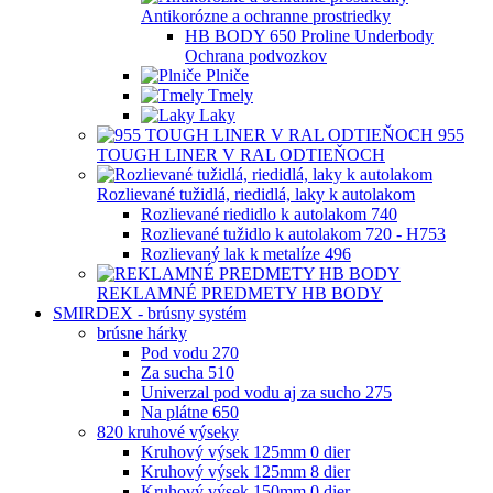
Antikorózne a ochranne prostriedky
HB BODY 650 Proline Underbody
Ochrana podvozkov
Plniče
Tmely
Laky
955
TOUGH LINER V RAL ODTIEŇOCH
Rozlievané tužidlá, riedidlá, laky k autolakom
Rozlievané riedidlo k autolakom 740
Rozlievané tužidlo k autolakom 720 - H753
Rozlievaný lak k metalíze 496
REKLAMNÉ PREDMETY HB BODY
SMIRDEX - brúsny systém
brúsne hárky
Pod vodu 270
Za sucha 510
Univerzal pod vodu aj za sucho 275
Na plátne 650
820 kruhové výseky
Kruhový výsek 125mm 0 dier
Kruhový výsek 125mm 8 dier
Kruhový výsek 150mm 0 dier