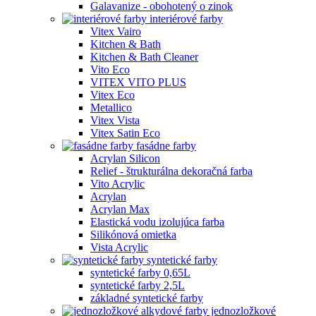
Galavanize - obohotený o zinok
interiérové farby
Vitex Vairo
Kitchen & Bath
Kitchen & Bath Cleaner
Vito Eco
VITEX VITO PLUS
Vitex Eco
Metallico
Vitex Vista
Vitex Satin Eco
fasádne farby
Acrylan Silicon
Relief - štrukturálna dekoračná farba
Vito Acrylic
Acrylan
Acrylan Max
Elastická vodu izolujúca farba
Silikónová omietka
Vista Acrylic
syntetické farby
syntetické farby 0,65L
syntetické farby 2,5L
základné syntetické farby
jednozložkové