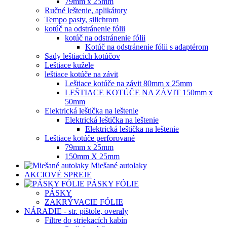
79mm x 25mm
Ručné leštenie, aplikátory
Tempo pasty, silichrom
kotúč na odstránenie fólii
kotúč na odstránenie fólii
Kotúč na odstránenie fólii s adaptérom
Sady leštiacich kotúčov
Leštiace kužele
leštiace kotúče na závit
Leštiace kotúče na závit 80mm x 25mm
LEŠTIACE KOTÚČE NA ZÁVIT 150mm x
50mm
Elektrická leštička na leštenie
Elektrická leštička na leštenie
Elektrická leštička na leštenie
Leštiace kotúče perforované
79mm x 25mm
150mm X 25mm
Miešané autolaky
AKCIOVÉ SPREJE
PÁSKY FÓLIE
PÁSKY
ZAKRÝVACIE FÓLIE
NÁRADIE - str. pištole, overaly
Filtre do striekacích kabín