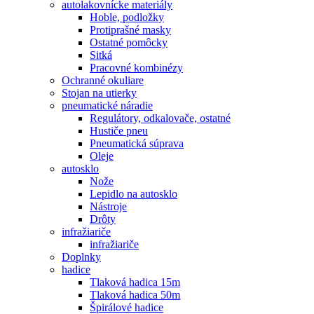
autolakovnícke materiály
Hoble, podložky
Protiprašné masky
Ostatné pomôcky
Sitká
Pracovné kombinézy
Ochranné okuliare
Stojan na utierky
pneumatické náradie
Regulátory, odkalovače, ostatné
Hustiče pneu
Pneumatická súprava
Oleje
autosklo
Nože
Lepidlo na autosklo
Nástroje
Drôty
infražiariče
infražiariče
Doplnky
hadice
Tlaková hadica 15m
Tlaková hadica 50m
Špirálové hadice