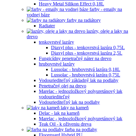
Heavy Metal Silikon Effect 0,18L
farby - emaily na
vodnej báze
farby na radiátory
Radiater
lazúry, oleje a laky na
drevo
tenkovrstvé lazúry
Diaxyl plus - tenkovrstvá lazúra 0,75L
Diaxyl plus - tenkovrstvá lazúra 2,5L
Fungicídny penetračný náter na drevo
hrubovrstvé lazúry
Lussolac - hrubovrstvá lazúra 0,18L
Lussolac - hrubovrstvá lazúra 0,75L
Vodouriediteľný základný lak na podlahy
Penetračný olej na drevo
Marelac - jednozložkový polyuretánový lak
vodouriediteľný
Vodouriediteľný lak na podlahy
laky na kameň
Delac - lak na kameň
Marelac - jednozložkový polyuretánový lak
Teak Oil - k oživeniu dreva
farba na podlahy
Floorguard Hybrid PU