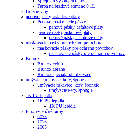
Spreje do vysokých teplôt
Farba na brzdové strmene 0,1L
Brúsne vlny
penové pásky, asfaltové pláty
Penové maskovacie pásky
penové pásky, asfaltové pláty
penové pásky, asfaltové pláty
penové pásky, asfaltové pláty
maskovacie pásky pre ochranu povrchov
maskovacie pásky pre ochranu povrchov
maskovacie pásky pre ochranu povrchov
Brunox
Brunox cyklo
Brunox zbrane
Brunox special, odhrdzovače
umývacie rukavice, kefy, špongie
umývacie rukavice, kefy, špongie
umývacie kefy, špongie
1K PU lepidlá
1K PU lepidlá
1K PU lepidlá
Fluorescenčné farby
6038
1026
2005