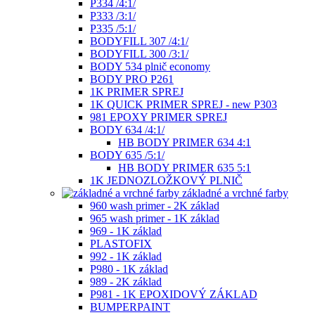
P334 /4:1/
P333 /3:1/
P335 /5:1/
BODYFILL 307 /4:1/
BODYFILL 300 /3:1/
BODY 534 plnič economy
BODY PRO P261
1K PRIMER SPREJ
1K QUICK PRIMER SPREJ - new P303
981 EPOXY PRIMER SPREJ
BODY 634 /4:1/
HB BODY PRIMER 634 4:1
BODY 635 /5:1/
HB BODY PRIMER 635 5:1
1K JEDNOZLOŽKOVÝ PLNIČ
základné a vrchné farby
960 wash primer - 2K základ
965 wash primer - 1K základ
969 - 1K základ
PLASTOFIX
992 - 1K základ
P980 - 1K základ
989 - 2K základ
P981 - 1K EPOXIDOVÝ ZÁKLAD
BUMPERPAINT