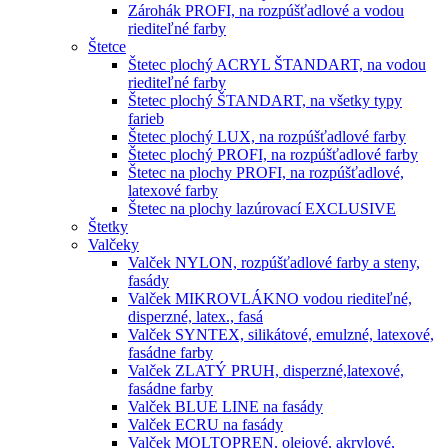
Zárohák PROFI, na rozpúšťadlové a vodou
riediteľné farby
Štetce
Štetec plochý ACRYL ŠTANDART, na vodou
riediteľné farby
Štetec plochý ŠTANDART, na všetky typy
farieb
Štetec plochý LUX, na rozpúšťadlové farby
Štetec plochý PROFI, na rozpúšťadlové farby
Štetec na plochy PROFI, na rozpúšťadlové,
latexové farby
Štetec na plochy lazúrovací EXCLUSIVE
Štetky
Valčeky
Valček NYLON, rozpúšťadlové farby a steny,
fasády
Valček MIKROVLÁKNO vodou riediteľné,
disperzné, latex., fasá
Valček SYNTEX, silikátové, emulzné, latexové,
fasádne farby
Valček ZLATÝ PRUH, disperzné,latexové,
fasádne farby
Valček BLUE LINE na fasády
Valček ECRU na fasády
Valček MOLTOPREN, olejové, akrylové,