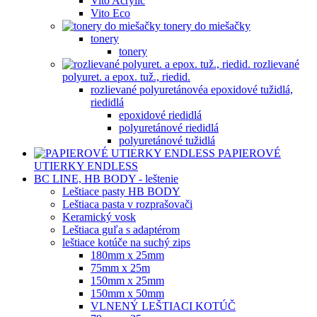
Vito Acrylic
Vito Eco
tonery do miešačky
tonery
tonery
rozlievané
polyuret. a epox. tuž., riedid.
rozlievané polyuretánovéa epoxidové tužidlá,
riedidlá
epoxidové riedidlá
polyuretánové riedidlá
polyuretánové tužidlá
PAPIEROVÉ
UTIERKY ENDLESS
BC LINE, HB BODY - leštenie
Leštiace pasty HB BODY
Leštiaca pasta v rozprašovači
Keramický vosk
Leštiaca guľa s adaptérom
leštiace kotúče na suchý zips
180mm x 25mm
75mm x 25m
150mm x 25mm
150mm x 50mm
VLNENÝ LEŠTIACI KOTÚČ