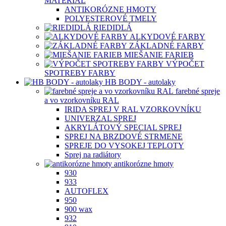
MATERIÁL
ANTIKORÓZNE HMOTY
POLYESTEROVÉ TMELY
RIEDIDLÁ
ALKYDOVÉ FARBY
ZÁKLADNÉ FARBY
MIEŠANIE FARIEB
VÝPOČET
SPOTREBY FARBY
HB BODY - autolaky
farebné spreje
a vo vzorkovníku RAL
IRIDA SPREJ V RAL VZORKOVNÍKU
UNIVERZAL SPREJ
AKRYLÁTOVÝ SPECIAL SPREJ
SPREJ NA BRZDOVÉ STRMENE
SPREJE DO VYSOKEJ TEPLOTY
Sprej na radiátory
antikorózne hmoty
930
933
AUTOFLEX
950
900 wax
932