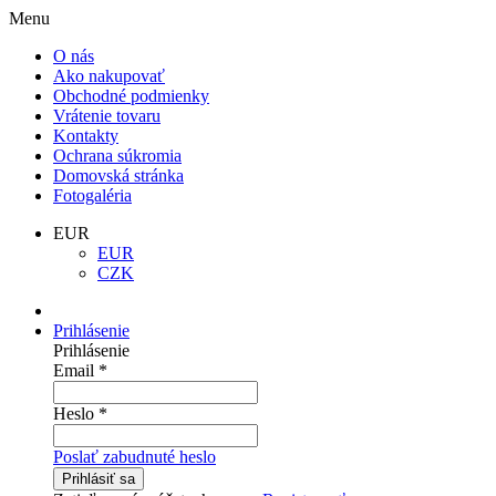
Menu
O nás
Ako nakupovať
Obchodné podmienky
Vrátenie tovaru
Kontakty
Ochrana súkromia
Domovská stránka
Fotogaléria
EUR
EUR
CZK
Prihlásenie
Prihlásenie
Email
*
Heslo
*
Poslať zabudnuté heslo
Prihlásiť sa