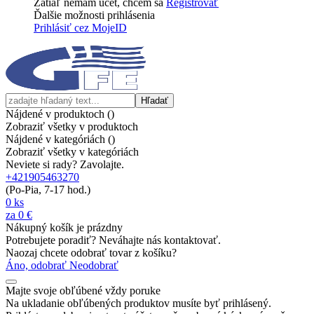
Zatiaľ nemám účet, chcem sa
Registrovať
Ďalšie možnosti prihlásenia
Prihlásiť cez MojeID
Hľadať
Nájdené v produktoch (
)
Zobraziť všetky v produktoch
Nájdené v kategóriách (
)
Zobraziť všetky v kategóriách
Neviete si rady? Zavolajte.
+421905463270
(Po-Pia, 7-17 hod.)
0
ks
za
0 €
Nákupný košík je prázdny
Potrebujete poradiť? Neváhajte nás kontaktovať.
Naozaj chcete odobrať tovar z košíku?
Áno, odobrať
Neodobrať
Majte svoje obľúbené vždy poruke
Na ukladanie obľúbených produktov musíte byť prihlásený.