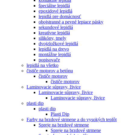
kontaktné lepidlá
špeciálne lepidlá
epoxidové lepidlá
lepidlá pre domácnosť
obojstranné a pevné lepiace pásky
sekundové lepidlá
kreatívne lepidlá
silikóny, tmely
dvojzložkové lepidlá
lepidlá na drevo
montážne lepidlá
popisovače
lepidlá na všetko
čističe motorov a betónu
čističe motorov
čističe motorov
Laminovacie súpravy, živice
Laminovacie súpravy, živice
Laminovacie súpravy, živice
plasti dip
plasti dip
Plasti Dip
Farby na brzdové strmene a do vysokých teplôt
Spreje na brzdové strmene
Spreje na brzdové strmene