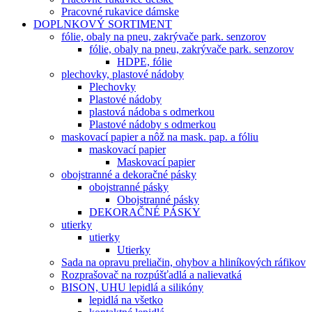
Pracovné rukavice dámske
DOPLNKOVÝ SORTIMENT
fólie, obaly na pneu, zakrývače park. senzorov
fólie, obaly na pneu, zakrývače park. senzorov
HDPE, fólie
plechovky, plastové nádoby
Plechovky
Plastové nádoby
plastová nádoba s odmerkou
Plastové nádoby s odmerkou
maskovací papier a nôž na mask. pap. a fóliu
maskovací papier
Maskovací papier
obojstranné a dekoračné pásky
obojstranné pásky
Obojstranné pásky
DEKORAČNÉ PÁSKY
utierky
utierky
Utierky
Sada na opravu preliačin, ohybov a hliníkových ráfikov
Rozprašovač na rozpúšťadlá a nalievatká
BISON, UHU lepidlá a silikóny
lepidlá na všetko