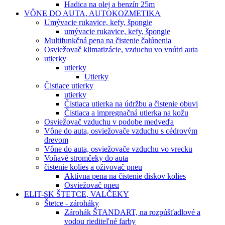
Hadica na olej a benzín 25m
VÔNE DO AUTA, AUTOKOZMETIKA
Umývacie rukavice, kefy, špongie
umývacie rukavice, kefy, špongie
Multifunkčná pena na čistenie čalúnenia
Osviežovač klimatizácie, vzduchu vo vnútri auta
utierky
utierky
Utierky
Čistiace utierky
utierky
Čistiaca utierka na údržbu a čistenie obuvi
Čistiaca a impregnačná utierka na kožu
Osviežovač vzduchu v podobe medveďa
Vône do auta, osviežovače vzduchu s cédrovým
drevom
Vône do auta, osviežovače vzduchu vo vrecku
Voňavé stromčeky do auta
čistenie kolies a oživovač pneu
Aktívna pena na čistenie diskov kolies
Osviežovač pneu
ELIT-SK ŠTETCE, VALČEKY
Štetce - zároháky
Zárohák ŠTANDART, na rozpúšťadlové a
vodou riediteľné farby