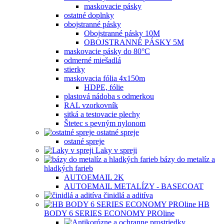
maskovacie pásky
ostatné doplnky
obojstranné pásky
Obojstranné pásky 10M
OBOJSTRANNÉ PÁSKY 5M
maskovacie pásky do 80°C
odmerné miešadlá
stierky
maskovacia fólia 4x150m
HDPE, fólie
plastová nádoba s odmerkou
RAL vzorkovník
sitká a testovacie plechy
Štetec s pevným nylonom
ostatné spreje
ostané spreje
Laky v spreji
bázy do metalíz a
hladkých farieb
AUTOEMAIL 2K
AUTOEMAIL METALÍZY - BASECOAT
činidlá a aditíva
HB
BODY 6 SERIES ECONOMY PROline