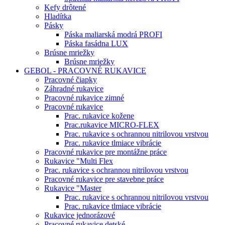
Kefy drôtené
Hladítka
Pásky
Páska maliarská modrá PROFI
Páska fasádna LUX
Brúsne mriežky
Brúsne mriežky
GEBOL - PRACOVNÉ RUKAVICE
Pracovné čiapky
Záhradné rukavice
Pracovné rukavice zimné
Pracovné rukavice
Prac. rukavice kožene
Prac.rukavice MICRO-FLEX
Prac. rukavice s ochrannou nitrilovou vrstvou
Prac. rukavice tlmiace vibrácie
Pracovné rukavice pre montážne práce
Rukavice "Multi Flex
Prac. rukavice s ochrannou nitrilovou vrstvou
Pracovné rukavice pre stavebne práce
Rukavice "Master
Prac. rukavice s ochrannou nitrilovou vrstvou
Prac. rukavice tlmiace vibrácie
Rukavice jednorázové
Pracovné rukavice detské