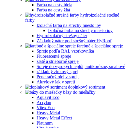
Farba na cesty biela
Farba na cesty žltá
hydroizolačné strešné
farby
Izolačná farba na strechy miesto ipy
Izolačná farba na strechy miesto ipy
Hydroizolačný strešný náter
Základný náter pod strešný náter HyRoof
farebné a špeciálne spreje
Spreje podľa RAL vzorkovníka
Fluorescenté spreje
zlaté a strieborné spreje
Spreje do vysokých teplôt, antikorózne, smaltové
základný zinkový sprej
Penetračný olej v spreji
Akrylový lak v spreji
doplnkový sortiment
bázy do miešačky
Aquavit Eco
Acrylan
Vitex Eco
Heavy Metal
Heavy Metal Effect
Platinum