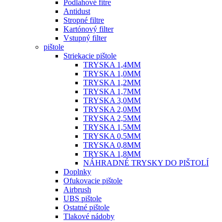
Podlahové fitre
Antidust
Stropné filtre
Kartónový filter
Vstupný filter
pištole
Striekacie pištole
TRYSKA 1,4MM
TRYSKA 1,0MM
TRYSKA 1,2MM
TRYSKA 1,7MM
TRYSKA 3,0MM
TRYSKA 2,0MM
TRYSKA 2,5MM
TRYSKA 1,5MM
TRYSKA 0,5MM
TRYSKA 0,8MM
TRYSKA 1,8MM
NÁHRADNÉ TRYSKY DO PIŠTOLÍ
Doplnky
Ofukovacie pištole
Airbrush
UBS pištole
Ostatné pištole
Tlakové nádoby