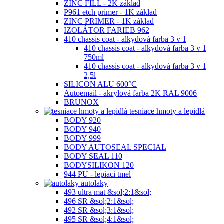
ZINC FILL - 2K základ
P961 etch primer - 1K základ
ZINC PRIMER - 1K základ
IZOLÁTOR FARIEB 962
410 chassis coat - alkydová farba 3 v 1
410 chassis coat - alkydová farba 3 v 1
750ml
410 chassis coat - alkydová farba 3 v 1
2,5l
SILICON ALU 600°C
Autoemail - akrylová farba 2K RAL 9006
BRUNOX
tesniace hmoty a lepidlá
BODY 920
BODY 940
BODY 999
BODY AUTOSEAL SPECIAL
BODY SEAL 110
BODYSILIKON 120
944 PU - lepiaci tmel
autolaky
493 ultra mat &sol;2:1&sol;
496 SR &sol;2:1&sol;
492 SR &sol;3:1&sol;
495 SR &sol;4:1&sol;