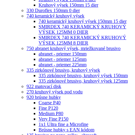
Kruhový výsek 150mm 15 dier
330 Duroflex 150mm 0 dier
740 keramický kruhový výsek
740 keramický kruhový výsek 150mm 15 dier
SMIRDEX 740 KERAMICKÝ KRUHOVÝ
VÝSEK 125MM 0 DIER
SMIRDEX 740 KERAMICKÝ KRUHOVÝ
VÝSEK 125MM 8 DIER
750 abranet kruhový výsek, mriežkované brusivo
abranet - priemer 150mm
abranet - priemer 125mm
abranet - priemer 225mm
335 zirkónové brusivo, kruhový výsek
335 zirkónové brusivo, kruhový výsek 150mm
335 zirkónové brusivo, kruhový výsek 125mm
922 matovací disk
270 kruhový výsek pod vodu
920 brúsne hubky
Coarse P40
Fine P120
Medium P80
Very Fine P150
1x1 Ultra fine a Microfine
Brúsne hubky s EAN kódom