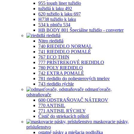
955 tough liner tužidlo
tužidlá k laku 492
620 tužidlo k laku 697
H738 tužidlo k laku
534 k plniču 534
HB BODY 801 Špeciálne tužidlo - converter
riedidlá
Nitro riedidlá
740 RIEDIDLO NORMAL
741 RIEDIDLO POMALÉ
767 ECO THIN
777 PRÍSTREKOVÉ RIEDIDLO
780 POLY RIEDIDLO
742 EXTRA POMALÉ
781 riedidlo do poliesterových tmelov
743 riedidlo rýchle
odmasťovače,
odstraňovače
600 ODSTRAŇOVAČ NÁTEROV
770 ANTISIL
771 ANTISIL RÝCHLY
Čistič do striekacích pištolí
maskovacie pásky,
príslušenstvo
ostatné pásky a miešacia podložka