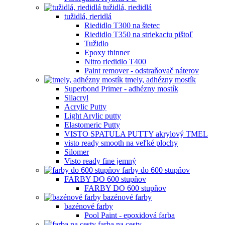
tužidlá, riedidlá
tužidlá, rieridlá
Riedidlo T300 na štetec
Riedidlo T350 na striekaciu pištoľ
Tužidlo
Epoxy thinner
Nitro riedidlo T400
Paint remover - odstraňovač náterov
tmely, adhézny mostík
Superbond Primer - adhézny mostík
Silacryl
Acrylic Putty
Light Arylic putty
Elastomeric Putty
VISTO SPATULA PUTTY akrylový TMEL
visto ready smooth na veľké plochy
Silomer
Visto ready fine jemný
farby do 600 stupňov
FARBY DO 600 stupňov
FARBY DO 600 stupňov
bazénové farby
bazénové farby
Pool Paint - epoxidová farba
farba na cesty