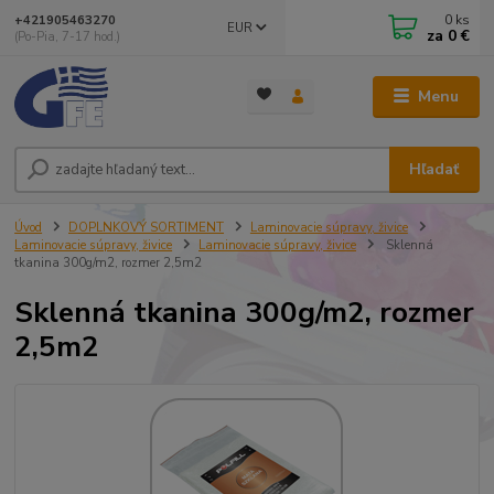
0
ks
+421905463270
EUR
za
0 €
(Po-Pia, 7-17 hod.)
Menu
Hľadať
Úvod
DOPLNKOVÝ SORTIMENT
Laminovacie súpravy, živice
Laminovacie súpravy, živice
Laminovacie súpravy, živice
Sklenná
tkanina 300g/m2, rozmer 2,5m2
Sklenná tkanina 300g/m2, rozmer
2,5m2