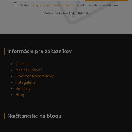
Súhlasím so
spracovaním osobných údajov
za účelom zasielania newslettera.
Môžete sa kedykoľvek odhlásiť.
Informácie pre zákazníkov
O nás
Ako nakupovať
Obchodné podmienky
Fotogaléria
Kontakty
Blog
Najčítanejšie na blogu