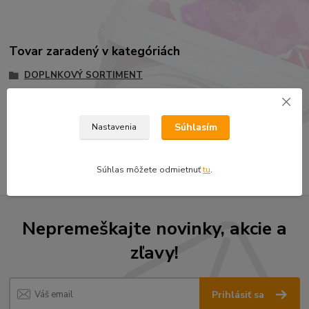
Tovar zaradený v kategóriách
DOPLNKOVÝ SORTIMENT
Laminovacie súpravy, živice
Laminovacie súpravy, živice
Súhlasím
Nastavenia
Laminovacie súpravy, živice
Súhlas môžete odmietnuť
tu
.
Nepremeškajte novinky, akcie a
zľavy!
Prihlásiť sa