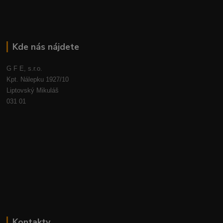
Kde nás nájdete
G F E, s.r.o.
Kpt. Nálepku 1927/10
Liptovský Mikuláš
031 01
Kontakty