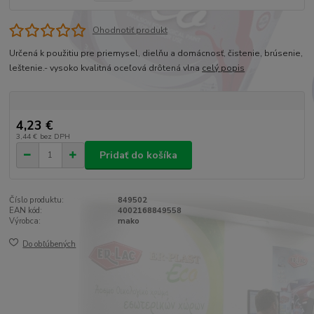
Ohodnotiť produkt
Určená k použitiu pre priemysel, dielňu a domácnosť, čistenie, brúsenie,
leštenie.- vysoko kvalitná oceľová drôtená vlna
celý popis
4,23 €
3,44 €
bez DPH
Pridať do košíka
Číslo produktu:
849502
EAN kód:
4002168849558
Výrobca:
mako
Do obľúbených