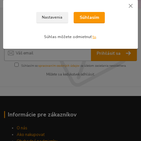
Súhlasím
Nastavenia
Nepremeškajte novinky, akcie a
zľavy!
Súhlas môžete odmietnuť
tu
.
Prihlásiť sa
Súhlasím so
spracovaním osobných údajov
za účelom zasielania newslettera.
Môžete sa kedykoľvek odhlásiť.
Informácie pre zákazníkov
O nás
Ako nakupovať