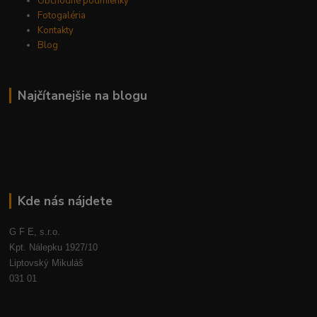
Obchodné podmienky
Fotogaléria
Kontakty
Blog
Najčítanejšie na blogu
Kde nás nájdete
G F E, s.r.o.
Kpt. Nálepku 1927/10
Liptovský Mikuláš
031 01