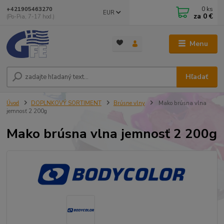
0
ks
+421905463270
EUR
za
0 €
(Po-Pia, 7-17 hod.)
Menu
Hľadať
Úvod
DOPLNKOVÝ SORTIMENT
Brúsne vlny
Mako brúsna vlna
jemnosť 2 200g
Mako brúsna vlna jemnosť 2 200g