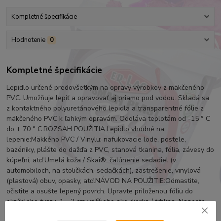
Kompletné špecifikácie
Hodnotenie
0
Kompletné špecifikácie
Lepidlo určené predovšetkým na opravy výrobkov z mäkčeného
PVC. Umožňuje lepiť a opravovať aj priamo pod vodou. Skladá sa
z kontaktného polyuretánového lepidla a transparentné fólie z
mäkčeného PVC k ľahkým opravám. Odoláva teplotám od -15 ° C
do + 70 ° C.ROZSAH POUŽITIA:Lepidlo vhodné na
lepenie:Mäkkého PVC / Vinylu: nafukovacie lode, postele,
bazéniky, plášte do dažďa z PVC, stanová tkanina, fólia, závesy do
kúpeľní, atď.Umelá koža / Skai®: čalúnenie sedadiel (v
automobiloch, na stoličkách, sedačkách), zastrešenie, vinylová
(plastová) obuv, opasky, atď.NÁVOD NA POUŽITIE:Odmastite,
očistite a osušte lepený povrch. Upravte priloženou fóliu do
okrúhleho tvaru, 1 - 2 cm väčšieho ako dierka / trhlina. Naneste
tenkú vrstvu lepidla na oba povrchy, nechajte schnúť cca 5 - 10