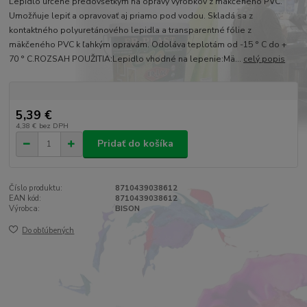
Lepidlo určené predovšetkým na opravy výrobkov z mäkčeného PVC.
Umožňuje lepiť a opravovať aj priamo pod vodou. Skladá sa z
kontaktného polyuretánového lepidla a transparentné fólie z
mäkčeného PVC k ľahkým opravám. Odoláva teplotám od -15 ° C do +
70 ° C.ROZSAH POUŽITIA:Lepidlo vhodné na lepenie:Mä...
celý popis
5,39 €
4,38 €
bez DPH
Pridať do košíka
Číslo produktu:
8710439038612
EAN kód:
8710439038612
Výrobca:
BISON
Do obľúbených