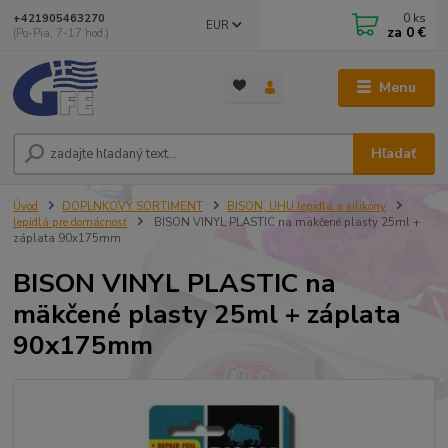
0
ks
+421905463270
EUR
za
0 €
(Po-Pia, 7-17 hod.)
Menu
Hľadať
Úvod
DOPLNKOVÝ SORTIMENT
BISON, UHU lepidlá a silikóny
lepidlá pre domácnosť
BISON VINYL PLASTIC na mäkčené plasty 25ml +
záplata 90x175mm
BISON VINYL PLASTIC na
mäkčené plasty 25ml + záplata
90x175mm