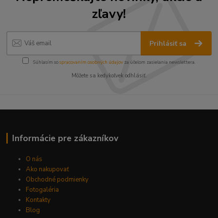
zľavy!
Prihlásiť sa
Súhlasím so
spracovaním osobných údajov
za účelom zasielania newslettera.
Môžete sa kedykoľvek odhlásiť.
Informácie pre zákazníkov
O nás
Ako nakupovať
Obchodné podmienky
Fotogaléria
Kontakty
Blog