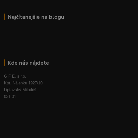
Najčítanejšie na blogu
Kde nás nájdete
G F E, s.r.o.
Kpt. Nálepku 1927/10
Liptovský Mikuláš
031 01