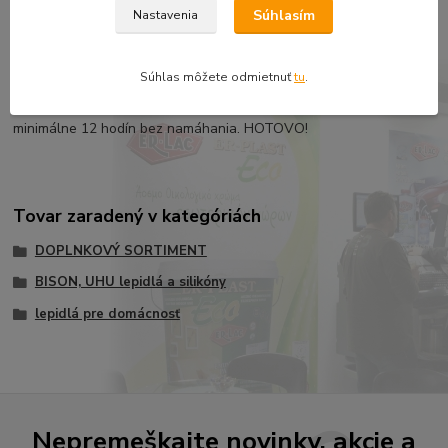
minút a pevne stlačte dohromady po dobu niekoľkých
Súhlasím
Nastavenia
sekúnd.Nafukovacie predmety: Čakajte najmenej 6 hodín (pri + 20
° C), ako predmet opäť nafúknete.Lepenie a opravy pod vodou:
pripravte si záplatu o správnej veľkosti - radšej väčšie. Naneste
Súhlas môžete odmietnuť
tu
.
lepidlo na záplatu. Ihneď ponorte do vody a priložte na
poškodené miesto (napr. Roztrhnutú bazénovú fóliu). Nechajte
minimálne 12 hodín bez namáhania. HOTOVO!
Tovar zaradený v kategóriách
DOPLNKOVÝ SORTIMENT
BISON, UHU lepidlá a silikóny
lepidlá pre domácnosť
Nepremeškajte novinky, akcie a