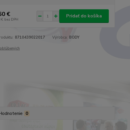
60 €
Pridať do košíka
 €
bez DPH
roduktu:
8710439022017
Výrobca:
BODY
obľúbených
Hodnotenie
0