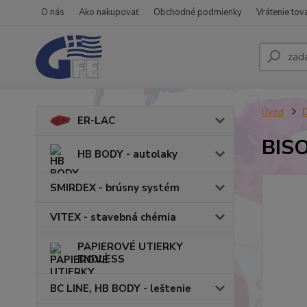
O nás
Ako nakupovať
Obchodné podmienky
Vrátenie tov
Úvod
ER-LAC
BISO
HB BODY - autolaky
SMIRDEX - brúsny systém
VITEX - stavebná chémia
PAPIEROVÉ UTIERKY
ENDLESS
BC LINE, HB BODY - leštenie