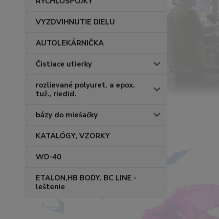
RÝCHLOSPOJKY
VYZDVIHNUTIE DIELU
AUTOLEKÁRNIČKA
Čistiace utierky
rozlievané polyuret. a epox.
tuž., riedid.
bázy do miešačky
KATALÓGY, VZORKY
WD-40
ETALON,HB BODY, BC LINE -
leštenie