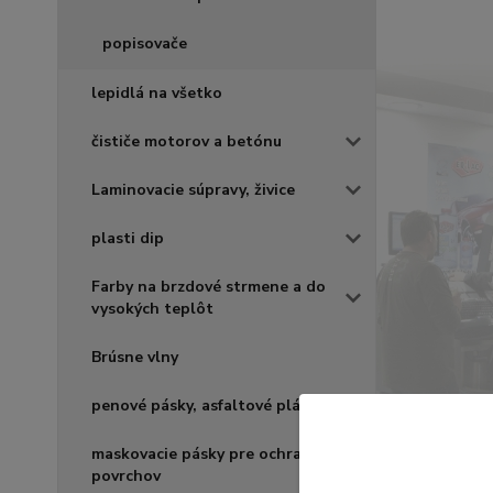
popisovače
lepidlá na všetko
čističe motorov a betónu
Laminovacie súpravy, živice
plasti dip
Farby na brzdové strmene a do
vysokých teplôt
Brúsne vlny
penové pásky, asfaltové pláty
maskovacie pásky pre ochranu
povrchov