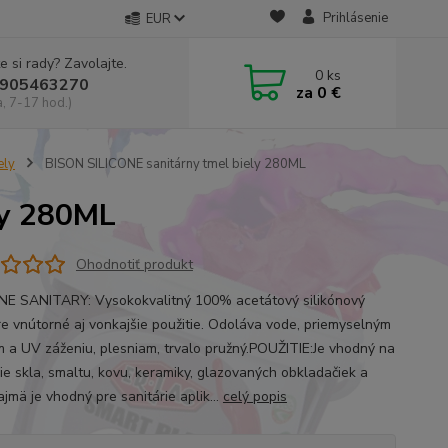
Prihlásenie
EUR
e si rady? Zavolajte.
0
ks
905463270
za
0 €
a, 7-17 hod.)
ely
BISON SILICONE sanitárny tmel biely 280ML
ly 280ML
Ohodnotiť produkt
NE SANITARY: Vysokokvalitný 100% acetátový silikónový
re vnútorné aj vonkajšie použitie. Odoláva vode, priemyselným
 a UV záženiu, plesniam, trvalo pružný.POUŽITIE:Je vhodný na
ie skla, smaltu, kovu, keramiky, glazovaných obkladačiek a
jmä je vhodný pre sanitárie aplik...
celý popis