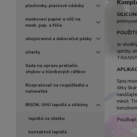
Komple
plechovky, plastové nádoby
SILICON
maskovací papier a nôž na
priemysel
mask. pap. a fóliu
POUŽITI
obojstranné a dekoračné pásky
Je vhodný
sprchy, u
utierky
TRANSP
Sada na opravu preliačin,
APLIKÁC
ohybov a hliníkových ráfikov
Spoj musí
Rozprašovač na rozpúšťadlá a
šírky šká
nalievatká
nanášajt
minút.
Tm
BISON, UHU lepidlá a silikóny
benzínom,
lepidlá na všetko
Používajt
kontaktné lepidlá