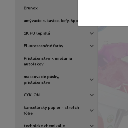
Brunox
umývacie rukavice, kefy, špongie
1K PU lepidlá
Fluorescenčné farby
Príslušenstvo k miešaniu
autolakov
maskovacie pásky,
príslušenstvo
CYKLON
kancelársky papier - stretch
fólie
technické chemikálie