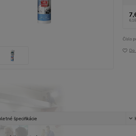
7,
6,18
Číslo p
Do 
etné špecifikácie