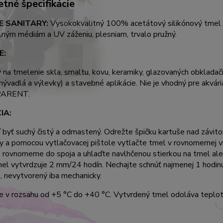
tné špecifikácie
E SANITARY:
Vysokokvalitný 100% acetátový silikónový tmel pr
ným médiám a UV záženiu, plesniam, trvalo pružný.
E:
 na tmelenie skla, smaltu, kovu, keramiky, glazovaných obkladač
mývadlá a výlevky) a stavebné aplikácie.
Nie je vhodný pre akvári
ARENT.
IA:
 byť suchý čistý a odmastený.
Odrežte špičku kartuše nad závito
ry a pomocou vytlačovacej pištole vytlačte tmel v rovnomernej 
e rovnomerne do spoja a uhlaďte navlhčenou stierkou na tmel a
el vytvrdzuje 2 mm/24 hodín.
Nechajte schnúť najmenej 1 hodinu
 nevytvorený iba mechanicky.
e v rozsahu od +5 °C do +40 °C.
Vytvrdený tmel odoláva teplo