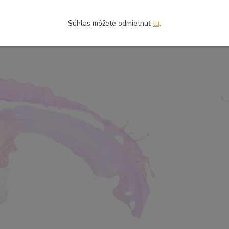
Súhlas môžete odmietnuť
tu
.