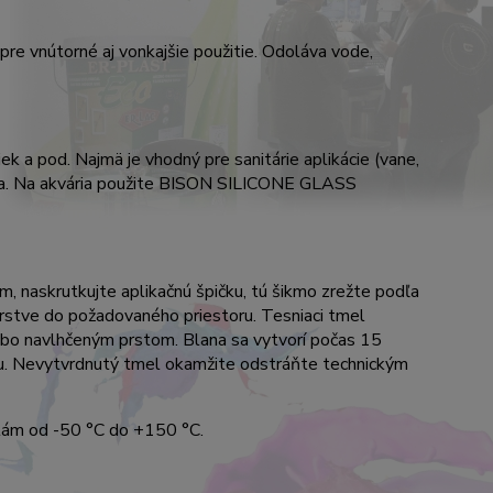
e vnútorné aj vonkajšie použitie.
Odoláva vode,
iek a pod.
Najmä je vhodný pre sanitárie aplikácie (vane,
a.
Na akvária použite BISON SILICONE GLASS
m, naskrutkujte aplikačnú špičku, tú šikmo zrežte podľa
vrstve do požadovaného priestoru.
Tesniaci tmel
lebo navlhčeným prstom.
Blana sa vytvorí počas 15
.
Nevytvrdnutý tmel okamžite odstráňte technickým
tám od -50 °C do +150 °C.