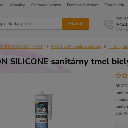
aru
Kontakty
Ochrana súkromia
Domovská stránka
Fotogaléria
Neviet
Hľadať
+421
(Po-Pi
DOPLNKOVÝ SORTIMENT
BISON, UHU lepidlá a silikóny
silikóny, tm
N SILICONE sanitárny tmel bie
SILICO
tmel p
médiám
tmelen
pod. Na