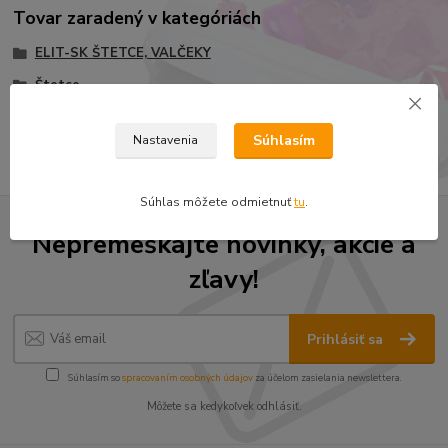
Tovar zaradený v kategóriách
ELIT-SK ŠTETCE, VALČEKY
Štetce
Štetec plochý PROFI, na rozpúšťadlové farby
Súhlasím
Nastavenia
Súhlas môžete odmietnuť
tu
.
Nepremeškajte novinky, akcie a
zľavy!
Prihlásiť sa
Súhlasím so
spracovaním osobných údajov
za účelom zasielania newslettera.
Môžete sa kedykoľvek odhlásiť.