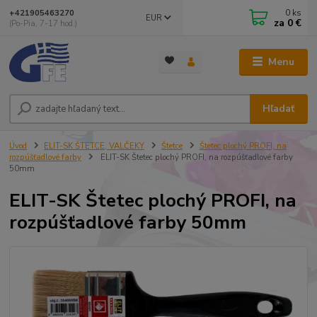
0
ks
+421905463270
EUR
za
0 €
(Po-Pia, 7-17 hod.)
Menu
Hľadať
Úvod
ELIT-SK ŠTETCE, VALČEKY
Štetce
Štetec plochý PROFI, na
rozpúšťadlové farby
ELIT-SK Štetec plochý PROFI, na rozpúšťadlové farby
50mm
ELIT-SK Štetec plochý PROFI, na
rozpúšťadlové farby 50mm