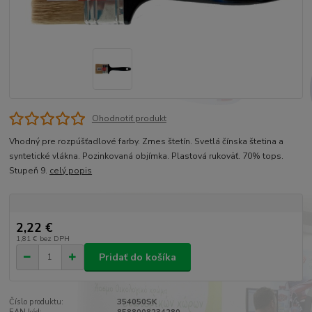
Ohodnotiť produkt
Vhodný pre rozpúšťadlové farby. Zmes štetín. Svetlá čínska štetina a
syntetické vlákna. Pozinkovaná objímka. Plastová rukoväť. 70% tops.
Stupeň 9.
celý popis
2,22 €
1,81 €
bez DPH
Pridať do košíka
Číslo produktu:
354050SK