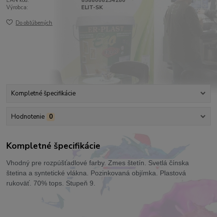
EAN kód:
8588008234280
Výrobca:
ELIT-SK
Do obľúbených
Kompletné špecifikácie
Hodnotenie
0
Kompletné špecifikácie
Vhodný pre rozpúšťadlové farby. Zmes štetín. Svetlá čínska
štetina a syntetické vlákna. Pozinkovaná objímka. Plastová
rukoväť. 70% tops. Stupeň 9.