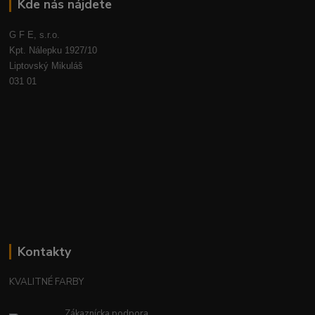
Kde nás nájdete
G F E, s.r.o.
Kpt. Nálepku 1927/10
Liptovský Mikuláš
031 01
Kontakty
KVALITNÉ FARBY
Zákaznícka podpora