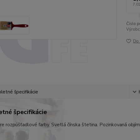
7,01
Číslo p
Výrobc
Do 
etné špecifikácie
tné špecifikácie
e rozpúšťadlové farby. Svetlá čínska štetina. Pozinkovaná objí