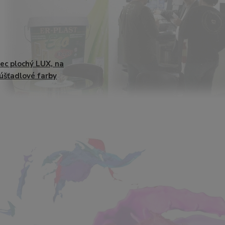
ec plochý LUX, na
úšťadlové farby