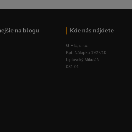
nejšie na blogu
Kde nás nájdete
G F E, s.r.o.
Kpt. Nálepku 1927/10
Liptovský Mikuláš
031 01