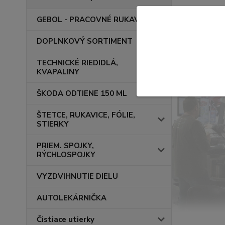
GEBOL - PRACOVNÉ RUKAVICE
DOPLNKOVÝ SORTIMENT
TECHNICKÉ RIEDIDLÁ,
KVAPALINY
ŠKODA ODTIENE 150 ML
ŠTETCE, RUKAVICE, FÓLIE,
STIERKY
PRIEM. SPOJKY,
RÝCHLOSPOJKY
VYZDVIHNUTIE DIELU
AUTOLEKÁRNIČKA
Čistiace utierky