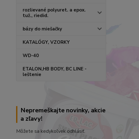
rozlievané polyuret. a epox.
tuž., riedid.
bázy do miešačky
KATALÓGY, VZORKY
WD-40
ETALON,HB BODY, BC LINE -
leštenie
Nepremeškajte novinky, akcie
a zľavy!
Môžete sa kedykoľvek odhlásiť.