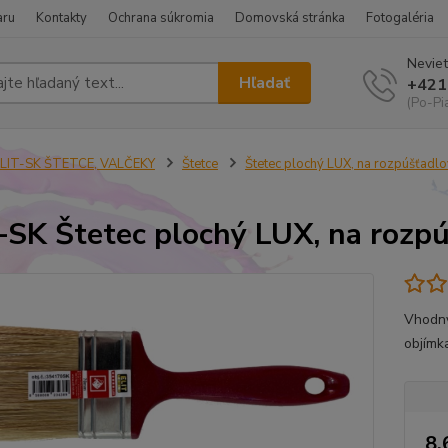
aru
Kontakty
Ochrana súkromia
Domovská stránka
Fotogaléria
Neviet
Hľadať
+421
(Po-Pi
ELIT-SK ŠTETCE, VALČEKY
Štetce
Štetec plochý LUX, na rozpúšťadlo
-SK Štetec plochý LUX, na roz
Vhodný
objímk
8,