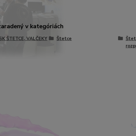
zaradený v kategóriách
-SK ŠTETCE, VALČEKY
Štetce
Štet
rozp