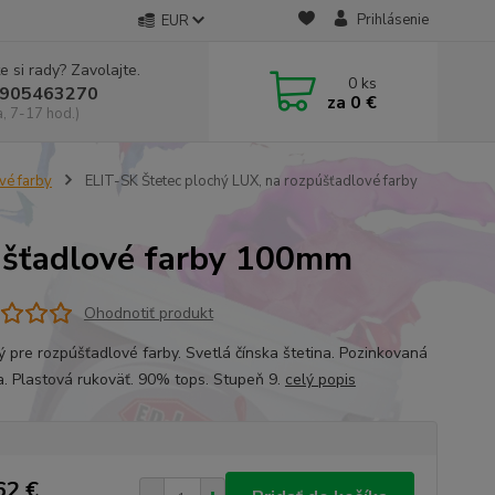
Prihlásenie
EUR
e si rady? Zavolajte.
0
ks
905463270
za
0 €
a, 7-17 hod.)
vé farby
ELIT-SK Štetec plochý LUX, na rozpúšťadlové farby
púšťadlové farby 100mm
Ohodnotiť produkt
 pre rozpúšťadlové farby. Svetlá čínska štetina. Pozinkovaná
a. Plastová rukoväť. 90% tops. Stupeň 9.
celý popis
62 €