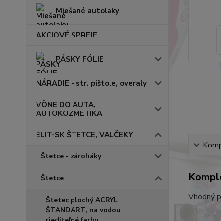
Miešané autolaky
AKCIOVÉ SPREJE
PÁSKY FÓLIE
NÁRADIE - str. pištole, overaly
VÔNE DO AUTA,
AUTOKOZMETIKA
ELIT-SK ŠTETCE, VALČEKY
Kompl
Štetce - zároháky
Komple
Štetce
Vhodný pr
Štetec plochý ACRYL
ŠTANDART, na vodou
riediteľné farby