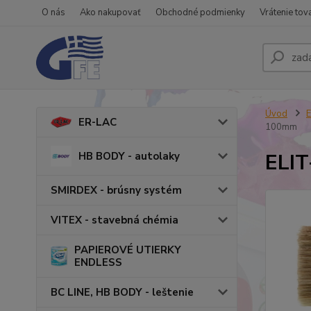
O nás
Ako nakupovať
Obchodné podmienky
Vrátenie tov
Úvod
ER-LAC
100mm
ELIT
HB BODY - autolaky
SMIRDEX - brúsny systém
VITEX - stavebná chémia
PAPIEROVÉ UTIERKY
ENDLESS
BC LINE, HB BODY - leštenie