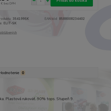
Pridať do košíka
 €
bez DPH
roduktu:
354199SK
EAN kód:
8588008234402
a:
ELIT-SK
obľúbených
Hodnotenie
0
mka. Plastová rukoväť. 90% tops. Stupeň 9.