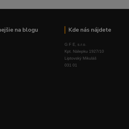
nejšie na blogu
Kde nás nájdete
G F E, s.r.o.
Kpt. Nálepku 1927/10
Liptovský Mikuláš
031 01