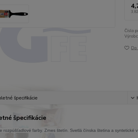
4,
3,82
Číslo p
Výrobc
Do 
etné špecifikácie
tné špecifikácie
 rozpúšťadlové farby. Zmes štetín. Svetlá čínska štetina a syntetické