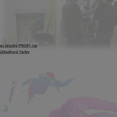
ec plochý PROFI, na
úšťadlové farby