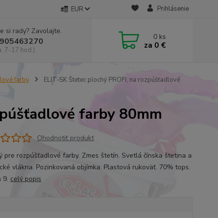
Prihlásenie
EUR
e si rady? Zavolajte.
0
ks
905463270
za
0 €
a, 7-17 hod.)
lové farby
ELIT-SK Štetec plochý PROFI, na rozpúšťadlové
ozpúšťadlové farby 80mm
Ohodnotiť produkt
 pre rozpúšťadlové farby. Zmes štetín. Svetlá čínska štetina a
ické vlákna. Pozinkovaná objímka. Plastová rukoväť. 70% tops.
 9.
celý popis