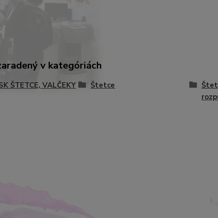
zaradený v kategóriách
-SK ŠTETCE, VALČEKY
Štetce
Štet
rozp