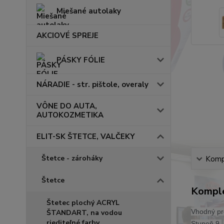
Miešané autolaky
AKCIOVÉ SPREJE
PÁSKY FÓLIE
NÁRADIE - str. pištole, overaly
VÔNE DO AUTA,
AUTOKOZMETIKA
ELIT-SK ŠTETCE, VALČEKY
Štetce - zároháky
Kompl
Štetce
Komple
Štetec plochý ACRYL
Vhodný pre
ŠTANDART, na vodou
riediteľné farby
Stupeň 9.