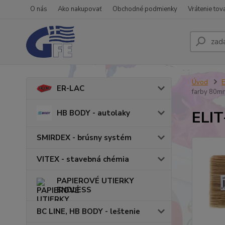
O nás
Ako nakupovať
Obchodné podmienky
Vrátenie tov
Úvod
ER-LAC
farby 80m
ELIT
HB BODY - autolaky
SMIRDEX - brúsny systém
VITEX - stavebná chémia
PAPIEROVÉ UTIERKY
ENDLESS
BC LINE, HB BODY - leštenie