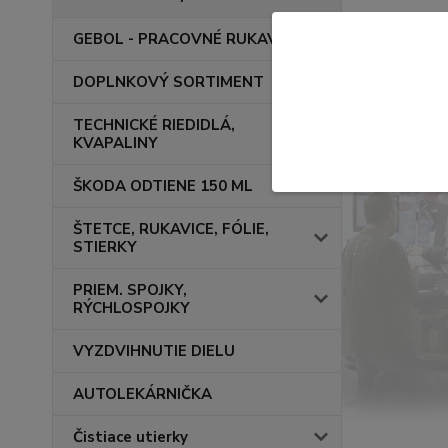
GEBOL - PRACOVNÉ RUKAVICE
DOPLNKOVÝ SORTIMENT
TECHNICKÉ RIEDIDLÁ,
KVAPALINY
ŠKODA ODTIENE 150 ML
ŠTETCE, RUKAVICE, FÓLIE,
STIERKY
PRIEM. SPOJKY,
RÝCHLOSPOJKY
VYZDVIHNUTIE DIELU
AUTOLEKÁRNIČKA
Čistiace utierky