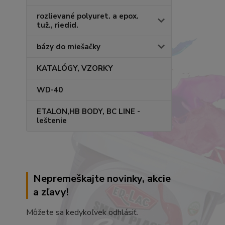
rozlievané polyuret. a epox.
tuž., riedid.
bázy do miešačky
KATALÓGY, VZORKY
WD-40
ETALON,HB BODY, BC LINE -
leštenie
Nepremeškajte novinky, akcie
a zľavy!
Môžete sa kedykoľvek odhlásiť.