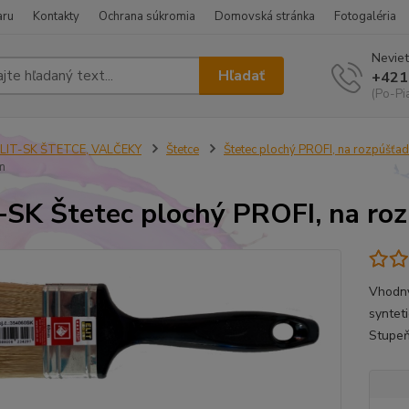
aru
Kontakty
Ochrana súkromia
Domovská stránka
Fotogaléria
Neviet
Hľadať
+421
(Po-Pi
ELIT-SK ŠTETCE, VALČEKY
Štetce
Štetec plochý PROFI, na rozpúšťad
m
-SK Štetec plochý PROFI, na r
Vhodný
syntet
Stupeň