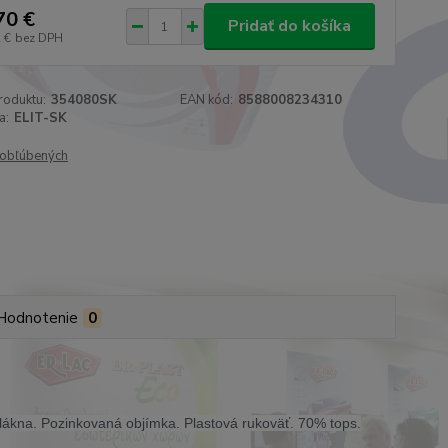
70 €
Pridať do košíka
 €
bez DPH
roduktu:
354080SK
EAN kód:
8588008234310
a:
ELIT-SK
obľúbených
Hodnotenie
0
 vlákna. Pozinkovaná objímka. Plastová rukoväť. 70% tops.