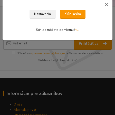
Súhlasím
Nastavenia
Nepremeškajte novinky, akcie a
zľavy!
Súhlas môžete odmietnuť
tu
.
Prihlásiť sa
Súhlasím so
spracovaním osobných údajov
za účelom zasielania newslettera.
Môžete sa kedykoľvek odhlásiť.
Informácie pre zákazníkov
O nás
Ako nakupovať