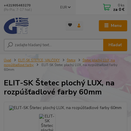
0
ks
+421905463270
EUR
za
0 €
(Po-Pia, 7-17 hod.)
Menu
Hľadať
Úvod
ELIT-SK ŠTETCE, VALČEKY
Štetce
Štetec plochý LUX, na
rozpúšťadlové farby
ELIT-SK Štetec plochý LUX, na rozpúšťadlové farby
60mm
ELIT-SK Štetec plochý LUX, na
rozpúšťadlové farby 60mm