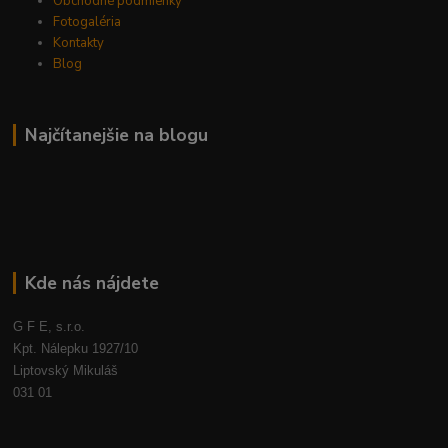
Obchodné podmienky
Fotogaléria
Kontakty
Blog
Najčítanejšie na blogu
Kde nás nájdete
G F E, s.r.o.
Kpt. Nálepku 1927/10
Liptovský Mikuláš
031 01