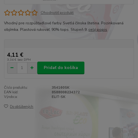
Ohodnotiť produkt
Vhodný pre rozpúšťadlové farby. Svetlá čínska štetina. Pozinkovaná
objímka. Plastová rukoväť. 90% tops. Stupeň 9.
celý popis
4,11 €
3,34 €
bez DPH
Pridať do košíka
Číslo produktu:
354160SK
EAN kód:
8588008234372
Výrobca:
ELIT-SK
Do obľúbených