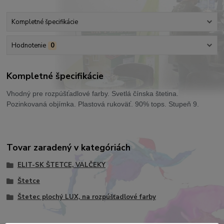
Kompletné špecifikácie
Hodnotenie
0
Kompletné špecifikácie
Vhodný pre rozpúšťadlové farby. Svetlá čínska štetina.
Pozinkovaná objímka. Plastová rukoväť. 90% tops. Stupeň 9.
Tovar zaradený v kategóriách
ELIT-SK ŠTETCE, VALČEKY
Štetce
Štetec plochý LUX, na rozpúšťadlové farby