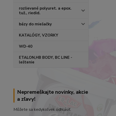
rozlievané polyuret. a epox.
tuž., riedid.
bázy do miešačky
KATALÓGY, VZORKY
WD-40
ETALON,HB BODY, BC LINE -
leštenie
Nepremeškajte novinky, akcie
a zľavy!
Môžete sa kedykoľvek odhlásiť.