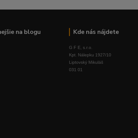
nejšie na blogu
Kde nás nájdete
G F E, s.r.o.
Kpt. Nálepku 1927/10
Liptovský Mikuláš
031 01