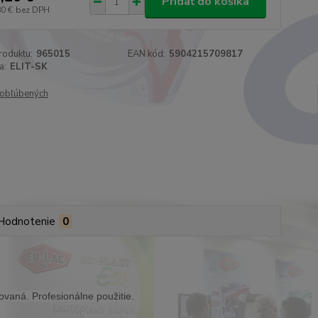
Pridať do košíka
80 €
bez DPH
roduktu:
965015
EAN kód:
5904215709817
a:
ELIT-SK
obľúbených
Hodnotenie
0
ovaná. Profesionálne použitie.