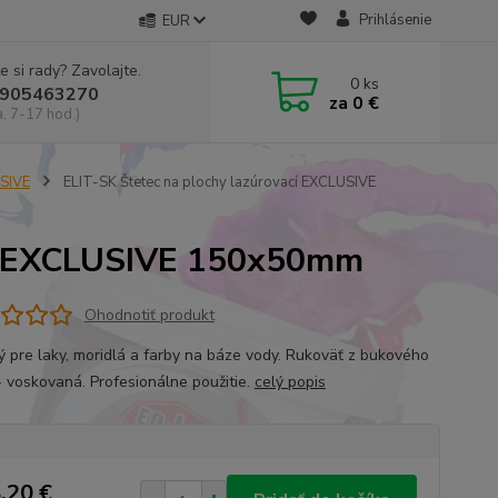
Prihlásenie
EUR
e si rady? Zavolajte.
0
ks
905463270
za
0 €
a, 7-17 hod.)
USIVE
ELIT-SK Štetec na plochy lazúrovací EXCLUSIVE
cí EXCLUSIVE 150x50mm
Ohodnotiť produkt
 pre laky, moridlá a farby na báze vody. Rukoväť z bukového
- voskovaná. Profesionálne použitie.
celý popis
,20 €