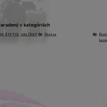
zaradený v kategóriách
-SK ŠTETCE, VALČEKY
Štetce
Štet
lazú