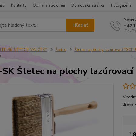
aru
Kontakty
Ochrana súkromia
Domovská stránka
Fotogaléria
Neviet
Hľadať
+421
(Po-Pi
ELIT-SK ŠTETCE, VALČEKY
Štetce
Štetec na plochy lazúrovací EXCL
m
-SK Štetec na plochy lazúrova
Vhodný
dreva 
18