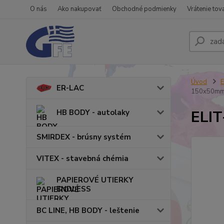
O nás
Ako nakupovať
Obchodné podmienky
Vrátenie tov
Úvod
ER-LAC
150x50m
ELIT
HB BODY - autolaky
SMIRDEX - brúsny systém
VITEX - stavebná chémia
PAPIEROVÉ UTIERKY
ENDLESS
BC LINE, HB BODY - leštenie