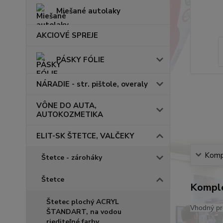
Miešané autolaky
AKCIOVÉ SPREJE
PÁSKY FÓLIE
NÁRADIE - str. pištole, overaly
VÔNE DO AUTA,
AUTOKOZMETIKA
ELIT-SK ŠTETCE, VALČEKY
Kompl
Štetce - zároháky
Štetce
Komple
Štetec plochý ACRYL
Vhodný pre
ŠTANDART, na vodou
riediteľné farby