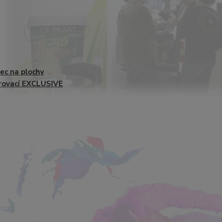
ec na plochy
rovací EXCLUSIVE