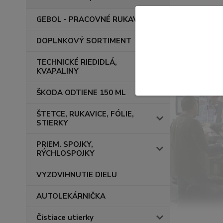
GEBOL - PRACOVNÉ RUKAVICE
DOPLNKOVÝ SORTIMENT
TECHNICKÉ RIEDIDLÁ,
KVAPALINY
ŠKODA ODTIENE 150 ML
ŠTETCE, RUKAVICE, FÓLIE,
STIERKY
PRIEM. SPOJKY,
RÝCHLOSPOJKY
VYZDVIHNUTIE DIELU
AUTOLEKÁRNIČKA
Čistiace utierky